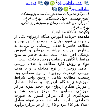
2
،
اقدس آقابابائیان
،
فرزانه
2
سلطانی پور
1- مرکز تحقیقات سنجش سلامت، پژوهشکده
علوم بهداشتی جهاد دانشگاهی، تهران، ایران
2- وزارت بهداشت، درمان و آموزش پزشکی،
تهران، ایران
چکیده:
(4088 مشاهده)
مقدمه:
«برنامه آموزش هنگام ازدواج» یکی از
راهبردهای تقویت بنیان خانواده در کشور بوده و
مطالعه حاضر با هدف ارزشیابی این برنامه به
سفارش وزارت بهداشت، درمان و آموزش
پزشکی اجرا شده است. مقاله حاضر به نتایج
مرتبط با آگاهی و رضایت زوجین ‌پرداخته است.
مواد و روش کار:
مطالعه با هدف بررسی
«آگاهی زوجین» از نوع مداخله‌ای و با هدف
بررسی «رضایت زوجین» از نوع مقطعی بود.
جمعیت مطالعه شامل «زوجین واجد شرایط
آموزش‌های هنگام ازدواج» و مداخله شامل
«آموزش هنگام ازدواج» بود. حجم نمونه مراکز
آموزشی مساوی ۹۶ مرکز برآورد شد و
نمونه‌گیری از کل مراکز کشور به صورت
«تصادفی ساده» انجام شد. حجم نمونه معادل
۲۸۸۰ نفر (۱۵ مرد و ۱۵ زن از هر مرکز) برآورد