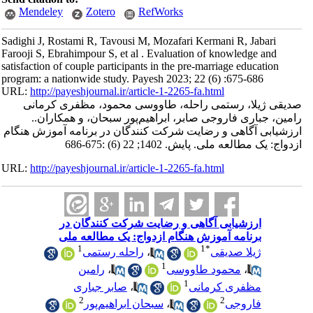
Mendeley
Zotero
RefWorks
Sadighi J, Rostami R, Tavousi M, Mozafari Kermani R, Jabari
Farooji S, Ebrahimpour S, et al . Evaluation of knowledge and
satisfaction of couple participants in the pre-marriage education
program: a nationwide study. Payesh 2023; 22 (6) :675-686
URL:
http://payeshjournal.ir/article-1-2265-fa.html
صدیقی ژیلا، رستمی راحله، طاووسی محمود، مظفری کرمانی
رامین، جباری فاروجی صابر، ابراهیم‌پور سبحان، و همکاران..
ارزشیابی آگاهی و رضایت شرکت کنندگان در برنامه آموزش هنگام
ازدواج: یک مطالعه ملی. پایش. 1402; 22 (6) :675-686
URL:
http://payeshjournal.ir/article-1-2265-fa.html
ارزشیابی آگاهی و رضایت شرکت کنندگان در
برنامه آموزش هنگام ازدواج: یک مطالعه ملی
1
1
*
ژیلا صدیقی
،
راحله رستمی
1
،
محمود طاووسی
،
رامین
1
مظفری کرمانی
،
صابر جباری
2
2
فاروجی
،
سبحان ابراهیم‌پور