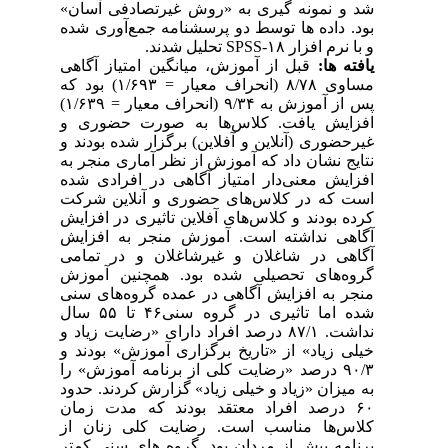
شد و نمونه گیری به «روش غیرتصادفی آسان»
بود. داده ها توسط دو پرسشنامه جمع‌آوری شده
و با نرم افزار SPSS-۱۸ تحلیل شدند.
یافته ها:
قبل از آموزش، میانگین امتیاز آگاهی
مساوی ۸/۷۸ (انحراف معیار = ۱/۶۹۳) بود که
پس از آموزش به ۹/۳۴ (انحراف معیار = ۱/۶۳۹)
افزایش یافت. کلاس‌ها به صورت حضوری و
غیرحضوری (آنلاین و آفلاین) برگزار شده بودند و
نتایج نشان داد که آموزش از نظر آماری منجر به
افزایش معنی‌دار امتیاز آگاهی در افرادی شده
است که در کلاس‌های حضوری و آنلاین شرکت
کرده بودند و کلاس‌های آفلاین تاثیری در افزایش
آگاهی نداشته است. آموزش منجر به افزایش
آگاهی در شاغلان و غیرشاغلان و در تمامی
گروه‌های تحصیلی شده بود. همچنین آموزش
منجر به افزایش آگاهی در عمده گروه‌های سنی
شده اما تاثیری در گروه سنی۴۶ تا ۵۵ سال
نداشت. ۸۷/۱ درصد افراد دارای «رضایت زیاد و
خیلی زیاد» از «تاریخ برگزاری آموزش» بودند و
۹۰/۳ درصد «رضایت کلی از برنامه آموزش» را
به میزان «زیاد و خیلی زیاد» گزارش کردند. حدود
۶۰ درصد افراد معتقد بودند که مدت زمان
کلاس‌ها مناسب است. رضایت کلی زنان از
برنامه بیش از مردان بود. گروه های سنی کمتر