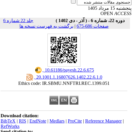
نبه 15 مرداد 1405
OPEN
ACCE
دوره 22، شماره 6 - ( آذر - دی 1402 )
جلد 22 شماره 6
صفحات 686-675
|
برگشت به فهرست نسخه ها
‎ 10.61186/payesh.22.6.675
‎ 20.1001.1.16807626.1402.22.6.1.0
Ethics code: IR.SBMU.NNFTRI.REC.1399.051
Download citation:
BibTeX
|
RIS
|
EndNote
|
Medlars
|
ProCite
|
Reference Manager
|
RefWorks
Send citation to: