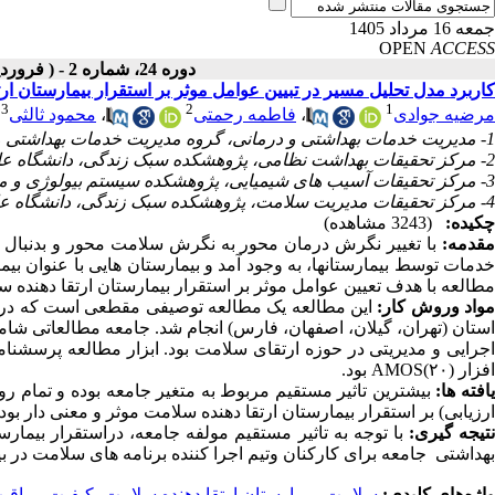
جمعه 16 مرداد 1405
OPEN
ACCESS
دوره 24، شماره 2 - ( فروردین ـ اردیبهشت 1404 )
کاربرد مدل تحلیل مسیر در تبیین عوامل موثر بر استقرار بیمارستان ا
3
2
1
مرضیه جوادی
،
فاطمه رحمتی
،
محمود ثالثی
1- مدیریت خدمات بهداشتی و درمانی، گروه مدیریت خدمات بهداشتی و درمانی، دانشگاه علوم پزشکی اصفهان، اصفهان، ایران
2- مرکز تحقیقات بهداشت نظامی، پژوهشکده سبک زندگی، دانشگاه علوم پزشکی بقیه الله (عج)، تهران، ایران
3- مرکز تحقیقات آسیب های شیمیایی، پژوهشکده سیستم بیولوژی و مسمومیت ها، دانشگاه علوم پزشکی بقیه الله (عج)، تهران، ایران
4- مرکز تحقیقات مدیریت سلامت، پژوهشکده سبک زندگی، دانشگاه علوم پزشکی بقیه الله (عج)، تهران، ایران
چکیده:
(3243 مشاهده)
مقدمه:
با تغییر نگرش درمان محور به نگرش سلامت‌ محور و بدنبال اولی
خدمات توسط بیمارستانها، به وجود آمد و بیمارستان هایی با عنوان 
مطالعه با هدف تعیین عوامل موثر بر استقرار بیمارستان ارتقا دهنده 
واد وروش کار:
اجرایی و مدیریتی در حوزه ارتقای سلامت بود. ابزار مطالعه پرسشنامه
افزار AMOS(۲۰) بود.
افته ها:
بیشترین تاثیر مستقیم مربوط به متغیر جامعه بوده و تمام رو
ارزیابی) بر استقرار بیمارستان ارتقا دهنده سلامت موثر و معنی دار بوده
تیجه گیری:
با توجه به تاثیر مستقیم مولفه جامعه، دراستقرار بیما
بهداشتی جامعه برای کارکنان وتیم اجرا کننده برنامه های سلامت در
واژه‌های کلیدی:
سلامت
،
بیمارستان ارتقا دهنده سلامت
،
کیفیت مراقب