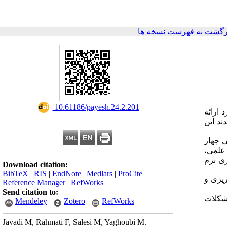
رگشت به فهرست نسخه ها
‎ 10.61186/payesh.24.2.201
 ارائه
ند این
 پزشکی چهار
ا تجارب علمی،
ری نرم
Download citation:
BibTeX
|
RIS
|
EndNote
|
Medlars
|
ProCite
|
ریزی و
Reference Manager
|
RefWorks
Send citation to:
مشکلات
Mendeley
Zotero
RefWorks
Javadi M, Rahmati F, Salesi M, Yaghoubi M.