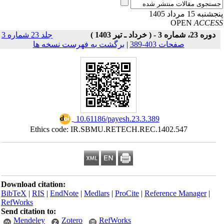
نبه 15 مرداد 1405
OPEN
ACCE
دوره 23، شماره 3 - ( خرداد ـ تیر 1403 )
جلد 23 شماره 3
صفحات 403-389
|
برگشت به فهرست نسخه ها
‎ 10.61186/payesh.23.3.389
Ethics code: IR.SBMU.RETECH.REC.1402.547
Download citation:
BibTeX
|
RIS
|
EndNote
|
Medlars
|
ProCite
|
Reference Manager
|
RefWorks
Send citation to:
Mendeley
Zotero
RefWorks