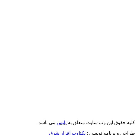
Email: info@Payeshjournal.ir
Web sites: http://www.Payeshjournal.ir
http://www.ihsr.ac.ir
یه حقوق این وب سایت متعلق به
پایش
می باشد.
احی و برنامه نویسی :
یکتاوب افزار شرق