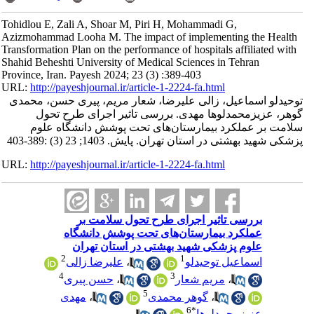
Tohidlou E, Zali A, Shoar M, Piri H, Mohammadi G,
Azizmohammad Looha M. The impact of implementing the Health
Transformation Plan on the performance of hospitals affiliated with
Shahid Beheshti University of Medical Sciences in Tehran
Province, Iran. Payesh 2024; 23 (3) :389-403
URL:
http://payeshjournal.ir/article-1-2224-fa.html
توحیدلو اسماعیل، زالی علیرضا، شعار مریم، پیری حسن، محمدی
گوهر، عزیزمحمدلوها مهدی. بررسی تاثیر اجرای طرح تحول
سلامت بر عملکرد بیمارستان‌های تحت پوشش دانشگاه علوم
پزشکی شهید بهشتی در استان تهران. پایش. 1403; 23 (3) :389-403
URL:
http://payeshjournal.ir/article-1-2224-fa.html
بررسی تاثیر اجرای طرح تحول سلامت بر
عملکرد بیمارستان‌های تحت پوشش دانشگاه
علوم پزشکی شهید بهشتی در استان تهران
2
1
اسماعیل توحیدلو
،
علیرضا زالی
4
3
،
مریم شعار
،
حسن پیری
5
،
گوهر محمدی
،
مهدی
6
*
عزیزمحمدلوها