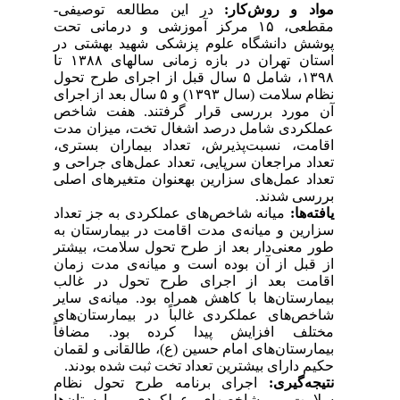
مواد و روش‌­کار:
در این مطالعه توصیفی-
مقطعی، ۱۵ مرکز آموزشی و درمانی تحت
پوشش دانشگاه علوم پزشکی شهید بهشتی در
استان تهران در بازه زمانی سال­های ۱۳۸۸ تا
۱۳۹۸، شامل ۵ سال قبل از اجرای طرح تحول
نظام سلامت (سال ۱۳۹۳) و ۵ سال بعد از اجرای
آن مورد بررسی قرار گرفتند. هفت شاخص
عملکردی شامل درصد اشغال تخت، میزان مدت
اقامت، نسبت‌پذیرش، تعداد بیماران بستری،
تعداد مراجعان سرپایی، تعداد عمل‌های جراحی و
تعداد عمل‌های سزارین به‏عنوان متغیرهای اصلی
بررسی شدند.
یافته‌ها:
میانه شاخص‌های عملکردی به جز تعداد
سزارین و میانه‌ی مدت اقامت در بیمارستان به
طور معنی‌دار بعد از طرح تحول سلامت، بیشتر
از قبل از آن بوده است و میانه‌ی مدت زمان
اقامت بعد از اجرای طرح تحول در غالب
بیمارستان‌ها با کاهش همراه بود. میانه‌ی سایر
شاخص‌های عملکردی غالباً در بیمارستان‌های
مختلف افزایش پیدا کرده بود. مضافاً
بیمارستان‌های امام حسین (ع)، طالقانی و لقمان
حکیم دارای بیشترین تعداد تخت ثبت شده بودند.
نتیجه‌گیری:
اجرای برنامه طرح تحول نظام
سلامت بر شاخص‏های عملکردی بیمارستان‌ها