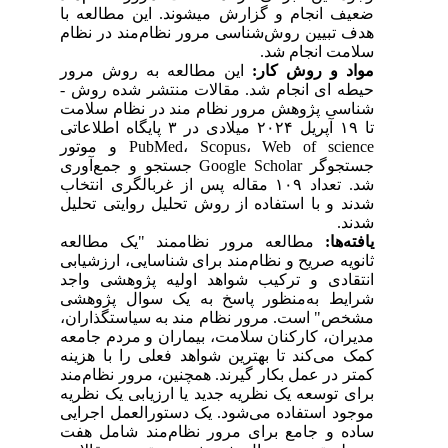
ضعیف انجام و گزارش می­شوند. این مطالعه با
هدف تبیین روش‌شناسی مرور نظام‌مند در نظام
سلامت انجام شد.
مواد و روش کار:
این مطالعه به روش مرور
حیطه­ ای انجام شد. مقالات منتشر شده روش ­
شناسی پژوهش مرور نظام­ مند در نظام سلامت
تا ۱۹ آپریل ۲۰۲۴ میلادی در ۳ پایگاه اطلاعاتی
PubMed، Scopus، Web of science و موتور
جستجوگر Google Scholar جستجو و جمع‌آوری
شد. تعداد ۱۰۹ مقاله پس از غربالگری انتخاب
شدند و با استفاده از روش تحلیل روایتی تحلیل
شدند.
یافته‌ها:
مطالعه مرور نظام­مند "یک مطالعه
ثانویه صریح و نظام‌مند برای شناسایی، ارزشیابی
انتقادی و ترکیب شواهد اولیه پژوهشی واجد
شرایط به‌منظور پاسخ به یک سوال پژوهشی
مشخص" است. مرور نظام­ مند به سیاستگذاران،
مدیران، کارکنان سلامت، بیماران و مردم جامعه
کمک می‌کند تا بهترین شواهد فعلی را با هزینه
کمتر در عمل بکار گیرند. همچنین، مرور نظام‌مند
برای توسعه یک نظریه جدید یا ارزیابی یک نظریه
موجود استفاده می‌شود. یک دستورالعمل اجرایی
ساده و جامع برای مرور نظام‌مند شامل هفت