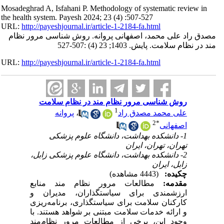
Mosadeghrad A, Isfahani P. Methodology of systematic review in
the health system. Payesh 2024; 23 (4) :507-527
URL:
http://payeshjournal.ir/article-1-2184-fa.html
مصدق راد علی محمد، اصفهانی پروانه. روش شناسی مرور نظام
مند در نظام سلامت. پایش. 1403; 23 (4) :507-527
URL:
http://payeshjournal.ir/article-1-2184-fa.html
روش شناسی مرور نظام مند در نظام سلامت
1
علی محمد مصدق راد
،
پروانه
2
*
اصفهانی
1- دانشکده بهداشت، دانشگاه علوم پزشکی
تهران، تهران، ایران
2- دانشکده بهداشت، دانشگاه علوم پزشکی زابل،
زابل، ایران
چکیده:
(4443 مشاهده)
مقدمه:
مطالعات مرور نظام ­مند منابع
ارزشمندی برای سیاستگذاران، مدیران و
کارکنان سلامت برای سیاستگذاری، برنامه‌ریزی
و ارائه خدمات سلامت مبتنی بر شواهد هستند. با
وجود این، برخی از مطالعات مرور نظام‌مند