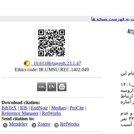
 به فهرست نسخه ها
،
‎ 10.61186/payesh.23.1.47
Ethics code: IR.UMSU.REC.1402.049
ام این
پژوهش حاضر یک مطالعه تحلیلی- مقطعی بود که بصورت گذشته نگر بر روی داده­ های سیستم ثبت تروما از سال ۱۳۹۶ الی۱۴۰۱
ن ارومیه
ارتباط
 آماره
Download citation:
BibTeX
|
RIS
|
EndNote
|
Medlars
|
ProCite
|
 و عدم
Reference Manager
|
RefWorks
Send citation to:
وجود کیسه هوا به ترتیب در ۲۷۷ و ۳۴۰ مورد از حوادث گزارش شده بود.۲۸۷ نفر سابقه مصرف الکل، ۲۸۴ نفر مصرف موادمخدر و ۳۴۶ نفر
Mendeley
Zotero
RefWorks
ت آسیب