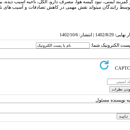
مربند ایمنی، نبود کیسه هوا، مصرف دارو، الکل، ناحیه­ آسیب دیده، ب
ی توسط رانندگان می­تواند نقش مهمی در کاهش تصادفات و آسیب­ های ن
ا پست الکترونیک شما:
به نویسنده مسئول