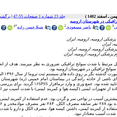
جلد 23 شماره 1 صفحات 55-47
|
برگشت
رافیکی در شهرستان ارومیه
4
*
2
3
ی
،
ناصر مسعودی
،
شیلا حسن زاده
مل مرتبط با شدت سوانح ترافیکی ضروری به نظر می­رسد. هدف از انج
وانح ترافیکی در شهرستان ارومیه بود.
ننده بود که به دلیل ترومای ناشی از حادثه رانندگی در بیماستان امام خمینی (ره) شهرستا
 شده بود، جمع­ وری و وارد نرم­افزار SPSS
گردید. برای بررسی 
۱۶
ه از تجهیزات ایمنی (کیسه هوا و کمربند ایمنی) با شدت آسیب نیز از
عه، بیشترین آسیب در نواحی سر و گردن بود. عدم استفاده از کمربند ایمنی
ستفاده از کمربند ایمنی، داشتن کیسه هوا، مصرف الکل و دارو با شد
شدت آسیب معنادار نبود.