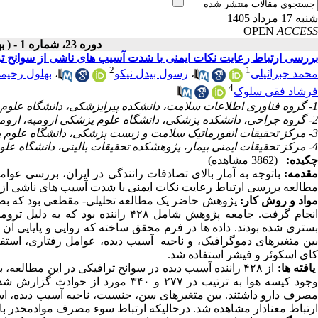
شنبه 17 مرداد 1405
OPEN
ACCESS
دوره 23، شماره 1 - ( بهمن ـ اسفند 1402 )
بررسی ارتباط رعایت نکات ایمنی با شدت آسیب های ناشی از سوانح ت
2
1
محمد جبرائیلی
،
رسول بیدل نیکو
،
بهلول رحیم
4
فرشاد فقی سلوک
1- گروه فناوری اطلاعات سلامت، دانشکده پیرایزشکی، دانشگاه علوم پزشکی ارومیه، ارومیه، ایران
2- گروه جراحی، دانشکده پزشکی، دانشگاه علوم پزشکی ارومیه، ارومیه، ایران
3- مرکز تحقیقات انفورماتیک سلامت و زیست پزشکی، دانشگاه علوم پزشکی ارومیه، ارومیه، ایران
4- مرکز تحقیقات ایمنی بیمار، پژوهشکده تحقیقات بالینی، دانشگاه علوم پزشکی ارومیه، ارومیه، ایران
چکیده:
(3862 مشاهده)
مقدمه:
باتوجه به آمار بالای تصادفات رانندگی در ایران، بررسی عوا
مطالعه بررسی ارتباط رعایت نکات ایمنی با شدت آسیب­ های ناشی از س
واد و روش­ کار:
انجام گرفت. جامعه پژوهش شامل ۴۲۸ را
ستری شده بودند. داده­ ها در فرم محقق ساخته که روایی و پایایی آن تایید
بین متغیرهای دموگرافیک، و ناحیه­ آسیب دیده، عوامل رفتاری، استفاد
کای اسکوئر و فیشر استفاده شد.
افته ها:
از ۴۲۸ راننده آسیب دیده در سوانح ترافیکی در این مطال
مصرف دارو داشتند. بین متغیرهای سن، جنسیت، ناحیه­­ آسیب دیده، ا
ارتباط معنادار مشاهده شد. درحالیکه ارتباط سوء مصرف موادمخدر با 