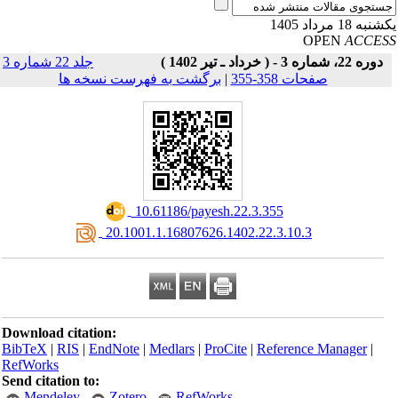
به 18 مرداد 1405
OPEN
ACCE
دوره 22، شماره 3 - ( خرداد ـ تیر 1402 )
جلد 22 شماره 3
صفحات 358-355
|
برگشت به فهرست نسخه ها
‎ 10.61186/payesh.22.3.355
‎ 20.1001.1.16807626.1402.22.3.10.3
Download citation:
BibTeX
|
RIS
|
EndNote
|
Medlars
|
ProCite
|
Reference Manager
|
RefWorks
Send citation to:
Mendeley
Zotero
RefWorks