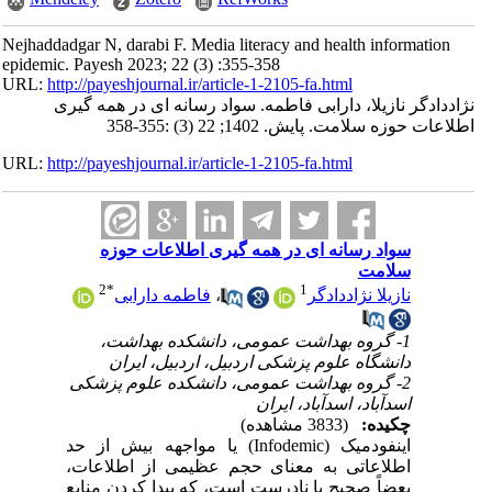
Nejhaddadgar N, darabi F. Media literacy and health information
epidemic. Payesh 2023; 22 (3) :355-358
URL:
http://payeshjournal.ir/article-1-2105-fa.html
نژاددادگر نازیلا، دارابی فاطمه. سواد رسانه ای در همه گیری
اطلاعات حوزه سلامت. پایش. 1402; 22 (3) :355-358
URL:
http://payeshjournal.ir/article-1-2105-fa.html
سواد رسانه ای در همه گیری اطلاعات حوزه
سلامت
2
*
1
نازیلا نژاددادگر
،
فاطمه دارابی
1- گروه بهداشت عمومی، دانشکده بهداشت،
دانشگاه علوم پزشکی اردبیل، اردبیل، ایران
2- گروه بهداشت عمومی، دانشکده علوم پزشکی
اسدآباد، اسدآباد، ایران
چکیده:
(3833 مشاهده)
اینفودمیک (Infodemic) یا مواجهه بیش از حد
اطلاعاتی به معنای حجم عظیمی از اطلاعات،
بعضاً صحیح یا نادرست است، که پیدا کردن منابع