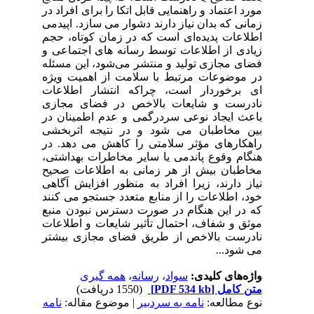
مورد اعتماد و راهنمایی قابل اتکا را برای افراد در
زمانی که بدان نیاز دارند دشوار می سازد. اپیدمی
اطلاعات پدیده‌ای است که در زمان کوتاه، حجم
زیادی از اطلاعات توسط رسانه های اجتماعی و
فضای مجازی تولید و منتشر می‌شود، این مسئله
در موضوعات مرتبط با سلامت از اهمیت ویژه
ای برخوردار است، چراکه انتشار اطلاعات
نادرست و شایعات بالاخص در فضای مجازی
باعث ایجاد نوعی سردرگمی و عدم اطمینان در
بین مخاطبان می شود و در نتیجه اثربخشی
راهکارهای مؤثر سلامتی را کاهش می دهد. در
هنگام وقوع پاندمی یا سایر مخاطرات بهداشتی،
مخاطبان بیش از هر زمانی به اطلاعات صحیح
نیاز دارند، زیرا افراد به منظور افزایش آگاهی
خود، اطلاعات را از منابع متعدد جستجو می کنند
که در این هنگام در صورت دسترس نبودن منبع
موثق و شفاف، احتمال تأثیر شایعات و اطلاعات
نادرست بالاخص از طریق فضای مجازی بیشتر
می شود...
واژه‌های کلیدی:
سواد
،
رسانه
،
همه گیری
متن کامل
[PDF 534 kb]
(1550 دریافت)
نوع مطالعه:
نامه به سردبیر
| موضوع مقاله:
نامه