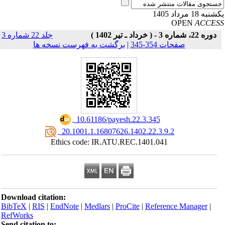
به 18 مرداد 1405
OPEN
ACCE
دوره 22، شماره 3 - ( خرداد ـ تیر 1402 )
جلد 22 شماره 3
صفحات 354-345
|
برگشت به فهرست نسخه ها
‎ 10.61186/payesh.22.3.345
‎ 20.1001.1.16807626.1402.22.3.9.2
Ethics code: IR.ATU.REC.1401.041
Download citation:
BibTeX
|
RIS
|
EndNote
|
Medlars
|
ProCite
|
Reference Manager
|
RefWorks
Send citation to: