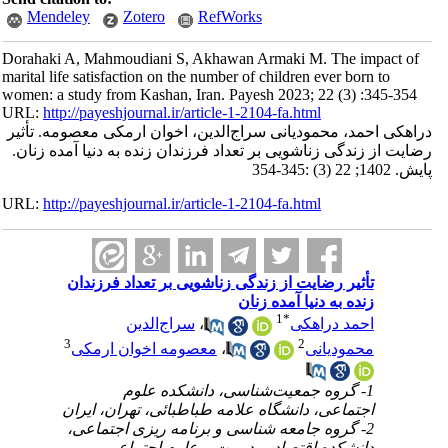
Mendeley
Zotero
RefWorks
Dorahaki A, Mahmoudiani S, Akhawan Armaki M. The impact of
marital life satisfaction on the number of children ever born to
women: a study from Kashan, Iran. Payesh 2023; 22 (3) :345-354
URL:
http://payeshjournal.ir/article-1-2104-fa.html
دراهکی احمد، محمودیانی سراج‌الدین، اخوان ارمکی معصومه. تأثیر
رضایت از زندگی زناشویی بر تعداد فرزندان زنده به دنیا آمده زنان.
پایش. 1402; 22 (3) :345-354
URL:
http://payeshjournal.ir/article-1-2104-fa.html
تأثیر رضایت از زندگی زناشویی بر تعداد فرزندان
زنده به دنیا آمده زنان
1
*
احمد دراهکی
،
سراج‌الدین
3
2
محمودیانی
،
معصومه اخوان ارمکی
1- گروه جمعیت‌شناسی، دانشکده علوم
اجتماعی، دانشگاه علامه طباطبائی، تهران، ایران
2- گروه جامعه شناسی و برنامه ریزی اجتماعی،
دانشکده اقتصاد، مدیریت و علوم اجتماعی،