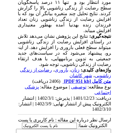
مورد انتظار بود و تنها ۱۱ درصد پاسخگویان
سطح رضایت از زندگی زناشویی بالا را گزارش
کردند. نتایج تحلیل چند متغیره بیانگر آن بود که با
افزایش رضایت از زندگی زناشویی زنان تعداد
فرزندان زنده به­دنیا آمده به­طور معنی­داری
افزایش می­یابد.
نتیجه‌گیری:
نتایج این پژوهش نشان می‌دهد تلاش
در راستای افزایش رضایت از زندگی زناشویی
می­تواند سطح فعلی باروری را افزایش دهد. از این­
رو، پیشنهاد می‌شود که در سیاست‌های جدید
جمعیتی به تدوین برنامه­هایی، با هدف ارتقاء
رضایت از زندگی زناشویی، توجه شود.
واژه‌های کلیدی:
زنان
،
باروری
،
رضایت از زندگی
زناشویی
،
شهر کاشان
متن کامل
[PDF 951 kb]
(2406 دریافت)
نوع مطالعه:
توصیفی
| موضوع مقاله:
پزشکی
اجتماعی
دریافت: 1401/12/23 | پذیرش: 1402/3/1 | انتشار
الکترونیک پیش از انتشار نهایی: 1402/3/9 | انتشار:
1402/3/10
ارسال نظر درباره این مقاله : نام کاربری یا پست
الکترونیک شما: