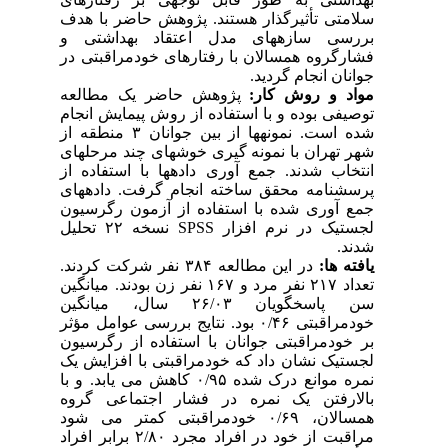
سلامتی تأثیرگذار هستند. پژوهش حاضر با هدف
بررسی سازه­های مدل اعتقاد بهداشتی و
فشارگروه همسالان با رفتارهای خودمراقبتی در
جوانان انجام گردید.
مواد و روش کار:
پژوهش حاضر یک مطالعه
توصیفی بوده و با استفاده از روش پیمایش انجام
شده است. نمونه­ها از بین جوانان ۳ منطقه از
شهر تهران با نمونه گیری خوشه­ای چند مرحله­ای
انتخاب شدند. جمع آوری داده­ها با استفاده از
پرسشنامه محقق ساخته انجام گرفت. داده­های
جمع آوری شده با استفاده از آزمون­ رگرسیون
لجستیک در نرم افزار SPSS نسخه ۲۲ تحلیل
شدند.
یافته­ ها:
در این مطالعه ۳۸۴ نفر شرکت کردند.
تعداد ۲۱۷ نفر مرد و ۱۶۷ نفر زن بودند. میانگین
سن پاسخگویان ۲۶/۰۳ سال، میانگین
خودمراقبتی ۰/۴۶ بود. نتایج بررسی عوامل مؤثر
بر خودمراقبتی جوانان با استفاده از رگرسیون
لجستیک نشان داد که خودمراقبتی با افزایش یک
نمره موانع درک شده ۰/۹۵ کاهش می­ یابد. و با
بالارفتن یک نمره در فشار اجتماعی گروه
همسالان، ۰/۶۹ خودمراقبتی کمتر می ­شود
مراقبت از خود در افراد مجرد ۲/۸۰ برابر افراد