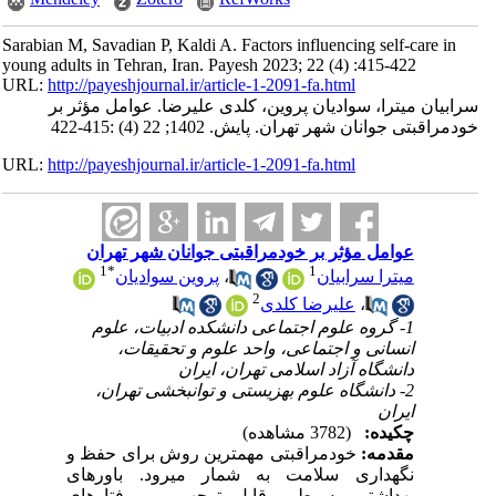
Sarabian M, Savadian P, Kaldi A. Factors influencing self-care in
young adults in Tehran, Iran. Payesh 2023; 22 (4) :415-422
URL:
http://payeshjournal.ir/article-1-2091-fa.html
سرابیان میترا، سوادیان پروین، کلدی علیرضا. عوامل مؤثر بر
خودمراقبتی جوانان شهر تهران. پایش. 1402; 22 (4) :415-422
URL:
http://payeshjournal.ir/article-1-2091-fa.html
عوامل مؤثر بر خودمراقبتی جوانان شهر تهران
1
*
1
میترا سرابیان
،
پروین سوادیان
2
،
علیرضا کلدی
1- گروه علوم اجتماعی دانشکده ادبیات، علوم
انسانی و اجتماعی، واحد علوم و تحقیقات،
دانشگاه آزاد اسلامی تهران، ایران
2- دانشگاه علوم بهزیستی و توانبخشی تهران،
ایران
چکیده:
(3782 مشاهده)
مقدمه:
خودمراقبتی مهم­ترین روش برای حفظ و
نگهداری سلامت به شمار می­رود. باورهای
بهداشتی به طور قابل توجهی بر رفتارهای