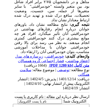
متأهل و در دانشجویان ۲/۷۵ برابر افراد شاغل
بود. بین متغیر وابسته "خودمراقبتی" با سایر
متغیرها از جمله، سن، جنسیت، وضعیت
تحصیلات، منافع درک شده و تهدید درک شده
ارتباط معنادار نشان نداد.
نتیجه­ گیری:
نتایج مطالعه نشان داد، باورهای
جوانان درباره انجام رفتارهای بهداشتی در
خودمراقبتی آنان تأثیر می­گذارد. افراد هر چه
موانع بیشتری درک کنند خودمراقبتی کمتری
انجام می­دهند. به نظر می رسد برای بالا رفتن
خودمراقبتی جوانان با مداخلات آموزشی
متناسب، بتوان خودمراقبتی آنان را ارتقاء داد.
واژه‌های کلیدی:
خودمراقبتی
،
زیرسازه های مدل
اعتقاد بهداشتی
،
فشار اجتماعی گروه همسالان
متن کامل
[PDF 1280 kb]
(1664 دریافت)
نوع مطالعه:
توصیفی
| موضوع مقاله:
سلامت
همگانی
دریافت: 1401/12/14 | پذیرش: 1402/4/5 | انتشار
الکترونیک پیش از انتشار نهایی: 1402/4/10 |
انتشار: 1402/4/19
ارسال نظر درباره این مقاله : نام کاربری یا پست
الکترونیک شما: