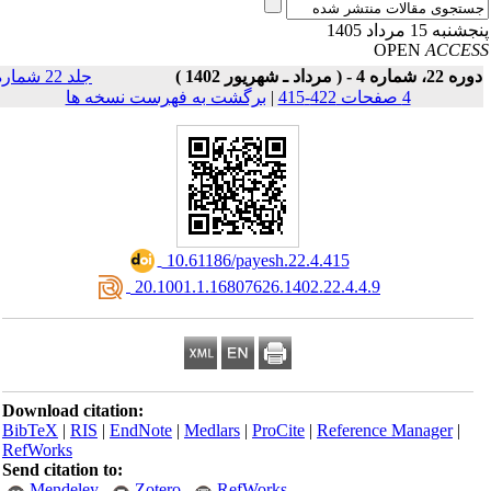
نبه 15 مرداد 1405
OPEN
ACCE
22، شماره 4 - ( مرداد ـ شهریور 1402 )
جلد 22 شماره
4 صفحات 422-415
|
برگشت به فهرست نسخه ها
‎ 10.61186/payesh.22.4.415
‎ 20.1001.1.16807626.1402.22.4.4.9
Download citation:
BibTeX
|
RIS
|
EndNote
|
Medlars
|
ProCite
|
Reference Manager
|
RefWorks
Send citation to:
Mendeley
Zotero
RefWorks