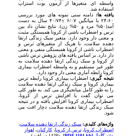
واسطه ای متغیرها از آزمون بوت استراپ
استفاده شد.
یافته ها:
دامنه سنی نمونه های مورد بررسی
۶۰-۲۴ با میانگین ۶/۰۷ ±۴۰/۷۴ سال به دست
آمد(۵۰% مرد و ۵۰% زن). نتایج نشان داد بین
ترس و اضطراب ناشی از کرونا همبستگی مثبت
و معنی دار وجود دارد. متغیر سبک زندگی ارتقا
دهنده سلامت، با هریک از متغیرهای ترس و
اضطراب ناشی از کرونا همبستگی منفی و معنی
دار دارد. بر اساس یافته های پژوهش ترس ناشی
از کرونا و سبک زندگی ارتقا دهنده سلامت به
طور غیر مستقیم و به واسطه اضطراب بیماری
کرونا رابطه آماری معنی دار وجود دارد.
نتیجه گیری:
اضطراب بیماری کرونا رابطه ترس
بیماری کرونا و سبک زندگی ارتقا دهنده سلامت
را به طور کامل میانجیگری می کند. به طور کلی
می توان گفت با افزایش ترس از کرونا،
اضطراب بیماری کرونا افزایش یافته و در نتیجه
سبک زندگی ارتقا دهنده سلامت دچار افت می
شود.
واژه‌های کلیدی:
سبک زندگی ارتقا دهنده سلامت
،
اضطراب کرونا
،
ترس از کرونا
،
کارکنان
،
اهواز
متن کامل
[PDF 1101 kb]
(1428 دریافت)