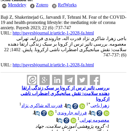
Mendeley
Zotero
RefWorks
Baji Z, Shakerinejad G, Jarvandi F, Tehrani M. Fear of the COVID-
19 and health-promoting lifestyle: the mediating role of corona
anxiety. Payesh 2023; 22 (6) :737-747
URL:
http://payeshjournal.ir/article-1-2028-fa.html
باجی زهرا، شاکری نژاد قدرت اله، جاروندی فرزانه، تهرانی
معصومه. بررسی تاثیر ترس از کرونا بر سبک زندگی ارتقا دهنده
سلامت: نقش میانجیگری اضطراب ناشی ازکرونا. پایش. 1402; 22
(6) :737-747
URL:
http://payeshjournal.ir/article-1-2028-fa.html
بررسی تاثیر ترس از کرونا بر سبک زندگی ارتقا
دهنده سلامت: نقش میانجیگری اضطراب ناشی
ازکرونا
1
1
*
زهرا باجی
،
قدرت اله شاکری نژاد
1
،
فرزانه جاروندی
،
1
معصومه تهرانی
1- گروه پژوهشی آموزش سلامت، جهاد