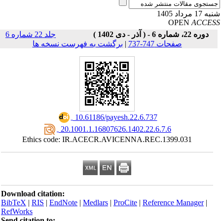
17 مرداد 1405
OPEN
ACCE
دوره 22، شماره 6 - ( آذر - دی 1402 )
جلد 22 شماره 6
صفحات 747-737
|
برگشت به فهرست نسخه ها
‎ 10.61186/payesh.22.6.737
‎ 20.1001.1.16807626.1402.22.6.7.6
Ethics code: IR.ACECR.AVICENNA.REC.1399.031
Download citation:
BibTeX
|
RIS
|
EndNote
|
Medlars
|
ProCite
|
Reference Manager
|
RefWorks
Send citation to: