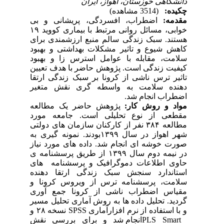
دانشگاهی خوزستان، اهواز، ایران
چکیده:
(3514 مشاهده)
مقدمه:
اضطراب، افسردگی، پریشانی و بی
خوابی، مسائل روانی مرتبط با بیماری کووید ۱۹
هستند. سبک زندگی سالم منبع ارزشمندی برای
کاهش شیوع و تاثیر مشکلات بهداشتی و بهبود
سلامت، مقابله با عوامل استرس زا و بهبود
کیفیت زندگی است. پژوهش حاضر با هدف تعیین
تاثیر ترس ناشی از کرونا بر سبک زندگی ارتقا
دهنده سلامت به واسطه گری نقش متغیر
اضطراب انجام شد.
مواد و روش کار:
پژوهش حاضر یک مطالعه
مقطعی از نوع تحلیلی است. جامعه مورد
مطالعه ۳۸۴ نفر از کارکنان سازمان های دولتی
شهر اهواز در سال ۱۳۹۹بودند. نمونه گیری به
صورت خوشه ای انجام شد. داده های مورد نیاز
در نیمه دوم سال ۱۳۹۹ از طریق پرسشنامه ی
حاوی اطلاعات دموگرافیک و پرسشنامه های
استاندارد سنجش سبک زندگی ارتقا دهنده
سلامت، پرسشنامه ترس از ویروس کرونا و
مقیاس اضطراب ناشی از کرونا جمع آوری
گردید. تحلیل داده ها به روش آماری تحلیل مسیر
و با استفاده از نرم افزارآماری SPSS نسخه ۲۸ و
PLS Smartانجام شد و برای بررسی نقش