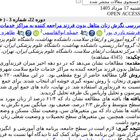
شنبه 17 مرداد 1405
OPEN
ACCESS
دوره 22، شماره 3 - ( خرداد ـ تیر 1402 )
بررسی نگرش زنان متاهل بدون فرزند مراجعه کننده به مراکز خدمات
2
1
فرشته نادری پور
،
جمیله ابوالقاسمی
،
طاهره د
1- گروه آموزش و ارتقای سلامت، دانشکده بهداشت، دانشگاه علوم پزشکی ایران، تهران، ایران
2- گروه آمار زیستی، دانشکده بهداشت، دانشگاه علوم پزشکی ایران، تهران، ایران
3- مرکز تحقیقات ارتقای سلامت، دانشگاه علوم پزشکی ایران، تهران، ایران
چکیده:
(4345 مشاهده)
قدمه:
متاهل بدون فرزند مراجعه کننده به مراکز خدمات جامع سلامت شهری زنجان نسب
وش کار:
مطال
شهری زنجان، با روش نمونه گیری خوشه ای انتخاب شدند. برای جمع 
پیرسون و تحلیل واریانس یک طرفه تحلیل گردیدند.
افته­ ها:
سطح متوسط و نگرش ۲/۳ درصد، ضعیف بود. میانگین نمره نگرش به فرزندآوری ۷۰/۴۶ بود.
یافته ها نشان داد که بین متغیرهای سن، وضعیت تملک مسکن و وضعیت
نداشت. همچنین، بین متغیرهای سطح تحصیلات و وضعیت شغلی زنان و هم
وجود داشت.
تیجه ­گیری:
لازم است در سطح جامعه، برنامه های آموزشی و انگیزشی
برگزار شود. این برنامه ها می تواند کمک کند تا دیدگاه آنها نسبت به فرز