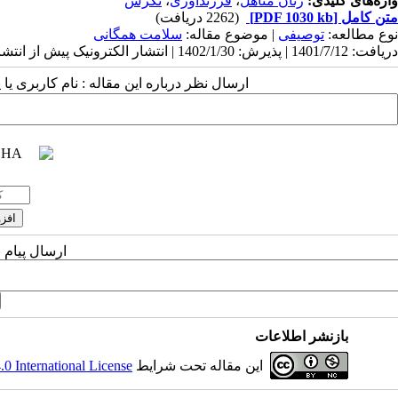
واژه‌های کلیدی:
زنان متاهل
،
فرزندآوری
،
نگرش
متن کامل
[PDF 1030 kb]
(2262 دریافت)
نوع مطالعه:
توصیفی
| موضوع مقاله:
سلامت همگانی
دریافت: 1401/7/12 | پذیرش: 1402/1/30 | انتشار الکترونیک پیش از انتشار نهایی: 1402/2/18 | انتشار: 1402/3/10
ارسال نظر درباره این مقاله : نام کاربری ی
ارسال پیام 
بازنشر اطلاعات
این مقاله تحت شرایط
 International License