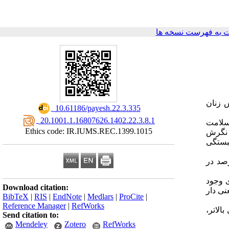
 به فهرست نسخه ها
ین نگرش زنان
‎ 10.61186/payesh.22.3.335
‎ 20.1001.1.16807626.1402.22.3.8.1
جامع سلامت
Ethics code: IR.IUMS.REC.1399.1015
 نگرش
ن های آماری همبستگی
درصد از زنان مورد مطالعه دارای نگرش خوبی نسبت به فرزندآوری بودند. نگرش ۳۶/۴ درصد در
ی وجود
Download citation:
نی دار
BibTeX
|
RIS
|
EndNote
|
Medlars
|
ProCite
|
Reference Manager
|
RefWorks
الاتر،
Send citation to:
Mendeley
Zotero
RefWorks