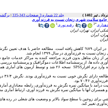
جلد 22 شماره 3 صفحات 343-335
|
برگشت
 جامع سلامت شهری زنجان نسبت به فرزند آوری
1
3
*
هداری
،
رقیه نوری
مطالعات نشان می‌دهد که در دو دهه اخیر میزان فرزندآوری در ایران ۷۹% کاهش یافته است. مطالعه حاضر با هدف تعی
ت به فرزندآوری در سال ۱۳۹۹ انجام شد.
عه حاضر از نوع مقطعی بود. در این مطالعه،۲۲۰ نفر از زنان متاهل بدون فرزند مراجعه کننده به مراکز خدمات 
آوری داده ها، از پرسشنامه اطلاعات دموگرافیک و پرسشنامه بررسی
نسبت به فرزندآوری استفاده شد. در نهایت، داده های جمع آوری شده وارد نرم افزارSPSS نسخه ۲۶ شد و توسط آزمو
یافته های مطالعه نشان داد که ۶۱/۴ 
 درآمد با میانگین نمره نگرش به فرزندآوری، رابطه معناداری آمار
سران آنها با میانگین نمره نگرش به فرزند آوری، ارتباط آماری مع
 برای زوجین با سطح سواد بالاتر و وضعیت های شغلی در رده های ب
ندآوری تغییر کند.