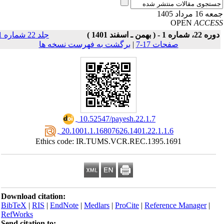
16 مرداد 1405
OPEN
ACCE
ه 22، شماره 1 - ( بهمن ـ اسفند 1401 )
جلد 22 شماره 1
صفحات 17-7
|
برگشت به فهرست نسخه ها
‎ 10.52547/payesh.22.1.7
‎ 20.1001.1.16807626.1401.22.1.1.6
Ethics code: IR.TUMS.VCR.REC.1395.1691
Download citation:
BibTeX
|
RIS
|
EndNote
|
Medlars
|
ProCite
|
Reference Manager
|
RefWorks
Send citation to: