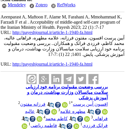
Mendeley
Zotero
RefWorks
Aeenparast A, Maftoon F, Alame M, Farahani A, Mmohammad K,
Farzadi F et al . Acceptability of middle-aged self-care program of
the Iranian Ministry of Health. Payesh 2023; 22 (1) :7-17
URL:
http://payeshjournal.ir/article-1-1940-fa.html
آیین پرست افسون، مفتون فرزانه، علامه مطهره، فراهانی عالیه،
محمد کاظم، فرزدی فرانک و همکاران.. بررسی وضعیت مقبولیت
برنامه خود ارزیابی سلامت میانسالان وزارت بهداشت، درمان و
آموزش پزشکی. پایش. 1401; 22 (1) :7-17
URL:
http://payeshjournal.ir/article-1-1940-fa.html
بررسی وضعیت مقبولیت برنامه خود ارزیابی
سلامت میانسالان وزارت بهداشت، درمان و
آموزش پزشکی
2
1
*
افسون آیین پرست
،
فرزانه مفتون
3
،
مطهره علامه
،
عالیه
4
3
فراهانی
،
کاظم محمد
،
1
1
فرانک فرزدی
،
فاطمه ریاضی