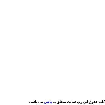
Email: info@Payeshjournal.ir
Web sites: http://www.Payeshjournal.ir
http://www.ihsr.ac.ir
یه حقوق این وب سایت متعلق به
پایش
می باشد.