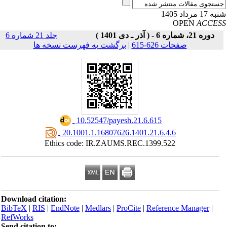
17 مرداد 1405
OPEN
ACCE
دوره 21، شماره 6 - ( آذر ـ دی 1401 )
جلد 21 شماره 6
صفحات 626-615
|
برگشت به فهرست نسخه ها
‎ 10.52547/payesh.21.6.615
‎ 20.1001.1.16807626.1401.21.6.4.6
Ethics code: IR.ZAUMS.REC.1399.522
Download citation:
BibTeX
|
RIS
|
EndNote
|
Medlars
|
ProCite
|
Reference Manager
|
RefWorks
Send citation to: