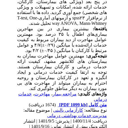
در پنج بعد (ویژگی های بیمارستان، کارکنان،
خدمات ارائه شده، امکانات و تسهیلات و ویژگی
های شخصی) جمع آوری گردید. داده ها با استفاده
از نرم‌افزار spss۲۳ و آزمونهای آماریT-test, One-
way ANOVA, Mann-Whitney تحلیل شدند.
یافته‌ها:
بیشترین بیماری در بین مهاجرین
بیماری‌های اطفال با ۳۵ درصد بود. مهمترین
عوامل مهاجرت از دید بیماران مربوط به کیفیت
خدمات ارائه‌شده با میانگین (۰/۲۹±)۴/۷ و عوامل
مرتبط با کارکنان با میانگین ( ۰/۴۵±) ۴/۲ بود.
نتیجه‌گیری:
مهمترین عوامل مهاجرت بیماران به
بیمارستان های کلانشهر مشهد، کیفیت ارائه
خدمات درمانی و کارکنان بیمارستان هستند.
توجه به ارتقا کیفیت خدمات درمانی و ایجاد
انگیزه و تعهد در کارکنان بیمارستان و روحیه
احترام به بیماران می­تواند از مهاجرت های بی
مورد بیماران به دیگر مناطق جلوگیری کند.
واژه‌های کلیدی:
مراجعه بیمار
،
مهاجرت
،
خدمات
درمانی
متن کامل
[PDF 1099 kb]
(1674 دریافت)
نوع مطالعه:
کارآزمایی بالینی
| موضوع مقاله:
مدیریت خدمات بهداشتی درمانی
دریافت: 1400/11/4 | پذیرش: 1401/9/5 | انتشار
الکترونیک پیش از انتشار نهایی: 1401/9/16 |