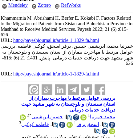
Mendeley
Zotero
RefWorks
Khammarnia M, Abrishami H, Berfer E, Kokabi F. Factors Related
to the Migration of Patients from Sistan and Baluchistan Province to
Mashhad to Receive Medical Services. Payesh 2022; 21 (6) :615-
626
URL:
http://payeshjournal.ir/article-1-1829-fa.html
خمرنیا محمد، ابریشمی حسین، برفر اسحق، کوکبی فاطمه. بررسی
عوامل مرتبط با مهاجرت بیماران از استان سیستان و بلوچستان به
شهر مشهد جهت دریافت خدمات درمانی. پایش. 1401; 21 (6) :615-
626
URL:
http://payeshjournal.ir/article-1-1829-fa.html
بررسی عوامل مرتبط با مهاجرت بیماران از
استان سیستان و بلوچستان به شهر مشهد جهت
دریافت خدمات درمانی
2
*
1
محمد خمرنیا
،
حسین ابریشمی
3
1
،
اسحق برفر
،
فاطمه کوکبی
1- مرکز تحقیقات ارتقای سلامت، دانشگاه علوم