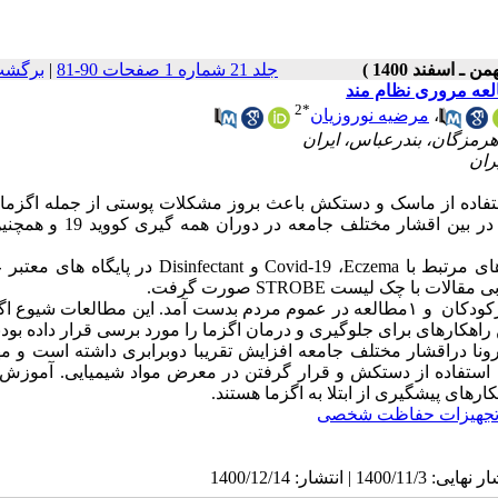
جلد 21 شماره 1 صفحات 90-81
|
برگشت
2
*
،
مرضیه نوروزیان
داشت دست و استفاده از ماسک و دستکش باعث بروز مشکلات پوستی از جمله اگزما
این مطالعه با هدف بررسی شیوع اگزما و عوامل خطر مرتبط با آن در بین اقشار
های مرتبط با
Eczema
،
Covid-19
و
Disinfectant
در پایگاه های معتبر 
STROBE
صورت گرفت.
کودکان و
۱
مطالعه در عموم مردم بدست آمد. این مطالعات شیوع اگز
 راهکارهای برای جلوگیری و درمان اگزما را مورد برسی قرار داده بودن
کرونا دراقشار مختلف جامعه افزایش تقریبا دوبرابری داشته است و م
استفاده از دستکش و قرار گرفتن در معرض مواد شیمیایی. آموزش
رهای پیشگیری از ابتلا به اگزما هستند.
جهیزات حفاظت شخصی