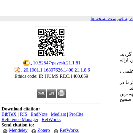
 به فهرست نسخه ها
 گردید.
 مختلف جامعه در دوران همه گیری کووید 19 و همچنین ارائه
‎ 10.52547/payesh.21.1.81
‎ 20.1001.1.16807626.1400.21.1.8.6
علمی ،
Ethics code: IR.HUMS.REC.1400.059
ما در
د.
همترین
 صحیح
Download citation:
BibTeX
|
RIS
|
EndNote
|
Medlars
|
ProCite
|
Reference Manager
|
RefWorks
Send citation to:
Mendeley
Zotero
RefWorks