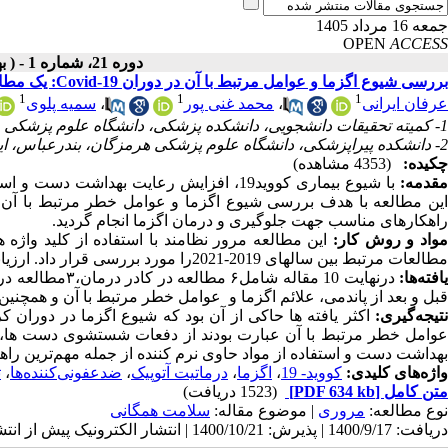
جمعه 16 مرداد 1405
OPEN
ACCESS
دوره 21، شماره 1 - ( بهمن ـ اسفند 1400 )
بررسی شیوع اگزما و عوامل مرتبط با آن در دوران Covid-19: یک مطالعه مروری نظام مند
1
1
1
عرفان ایرانی
،
محمد غنی پور
،
سمیه پلوی
1- کمیته تحقیقات دانشجویی، دانشکده پزشکی، دانشگاه علوم پزشکی هرمزگان، بندرعباس، ایران
2- دانشکده پیراپزشکی، دانشگاه علوم پزشکی هرمزگان، بندرعباس، ایران
چکیده:
(4353 مشاهده)
قدمه:
با شیوع بیماری کووید19، افزایش رعایت به
راهکارهای مناسب جهت جلوگیری و درمان اگزما انجام گردید.
واد و روش کار:
این مطالعه مرور نظامند با استفاده از کلید واژه 
مطالعات مرتبط بین سالهای 2019-2021را مورد بررسی قرار داد. ارزیابی مقالات با چک لیست
افته‌ها:
درنهایت 10 مقاله شامل
۶
مطالعه در کادر درمان،
۳
مطالعه در
قبل و بعد از پاندمی، علائم اگزما و عوامل خطر مرتبط با آن و همچنین
نتیجه‌گیری:
اکثر یافته ها حاکی از آن بود که شیوع اگزما در دوران 
عوامل خطر مرتبط با آن عبارت بودند از دفعات شستشوی دست ها، 
بهداشت دست و استفاده از مواد حاوی نرم کننده از جمله مهم‌ترین راهکا
واژه‌های کلیدی:
کووید- 19
،
اگزما
،
درماتیت آتوپیک
،
ضدعفونی‌کننده‌ها
،
ت
متن کامل
[PDF 634 kb]
(1523 دریافت)
نوع مطالعه:
مروری
| موضوع مقاله:
سلامت همگانی
دریافت: 1400/9/17 | پذیرش: 1400/10/21 | انتشار الکترونیک پیش از انتشار نهایی: 1400/11/3 | انتشار: 1400/12/14