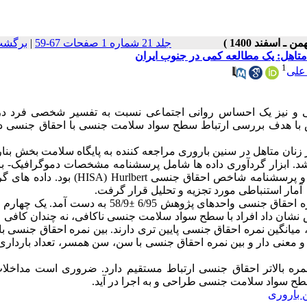
جلد 21 شماره 1 صفحات 67-59
|
برگشت
متاهل: یک مطالعه کمی در جنوب ایران
1
علی
ی و نیز یک احساس روانی اجتماعی نسبت به تفسیر شخصی فرد در
ش با هدف بررسی ارتباط سطح سواد سلامت جنسی با احقاق جنسی در
ه تحلیلی - مقطعی با مشارکت 200 نفر از زنان متاهل در سنین باروری مراجعه کننده به پایگاه سلامت بخش ب
د.
ابزار گردآوری داده­ ها شامل پرسشنامه مشخصات دموگرافیک- با
 و پرسشنامه شاخص احقاق جنسی
Hurlbert
HISA)
) بود. داده­ های گ
آمار استنباطی مورد تجزیه و تحلیل قرار گرفت
.
ه احقاق جنسی واحدهای پژوهش 6/95
±
58/9 به دست آمد. یک چهارم 
 نشان داد افراد با سطح سواد سلامت جنسی ناکافی، نه چندان کافی 
یانگین نمره احقاق جنسی پایین­ تری دارند.
بین نمره احقاق جنسی ب
عنی­ دار و بین نمره احقاق جنسی با سن، سن همسر، تعداد بارداری،
نمره بالاتر احقاق جنسی ارتباط مستقیم دارد. ضروری است مداخلات
طح سواد سلامت جنسی طراحی و به اجرا در آید.
 باروری