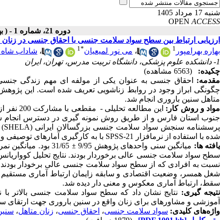
شنبه 17 مرداد 1405
OPEN
ACCESS
دوره 21، شماره 1 - ( بهمن ـ اسفند 1400 )
ارزیابی ارتباط بین سطح سواد سلامت جنسی با احقاق جنسی در زنان 
1
*
1
بهاره بهرامپور
،
می نور لمیعیان
،
شاداب شاه 
1- دانشکده علوم پزشکی، دانشگاه تربیت مدرس، تهران، ایران
چکیده:
(6563 مشاهده)
قدمه:
احقاق جنسی به عنوان یکی از مولفه­ ای مهم زندگی جنس
چگونگی ابراز وجود در روابط زناشویی تعریف شده است. این پژوه
متاهل سنین باروری انجام شد.
واد و روش کار:
این مطالع
نوب استان فارس و از طریق روش نمونه­ گیری در دسترس انجام ش
رسشنامه­ سنجش سواد سلامت جنسی بزرگسالان ایرانی
SHELA)
)
شده با استفاده از نرم­افزار
SPSS-21
با به کارگیری آمارهای توصیفی و 
افته­ ها:
میانگین سنی واحدهای پژوهش 9/95
±
31/65 بود.
میانگین نمر
سطح سواد سلامت جنسی عالی برخوردار بودند. نتایج تحلیل کوواریانس
سبت به افرادی که از سطح سواد سلامت جنسی عالی برخودار بودند، م
شغل همسر، وضعیت اقتصادی و سابقه زایمان ارتباط آماری مستقیم و م
سقط، ارتباط آماری معکوس و معنی­ دار دیده شد.
تیجه­ گیری:
نتایج نشان داد که سطح سواد سلامت جنسی بالاتر با 
آموزشی و مشاوره­ای برای زنان واقع در سنین باروری جهت ارتقای س
واژه‌های کلیدی:
سواد سلامت جنسی
،
احقاق جنسی
،
زنان متاهل
،
سنین