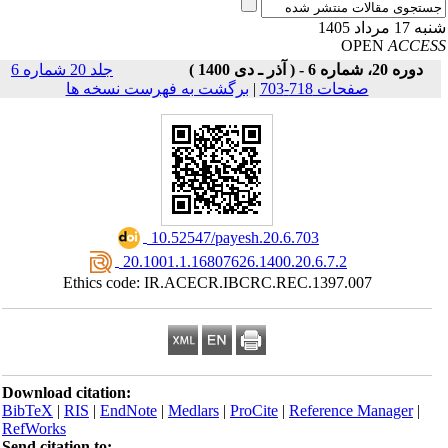
17 مرداد 1405
OPEN
ACCE
دوره 20، شماره 6 - ( آذر ـ دی 1400 )
جلد 20 شماره 6
صفحات 718-703
|
برگشت به فهرست نسخه ها
‎ 10.52547/payesh.20.6.703
‎ 20.1001.1.16807626.1400.20.6.7.2
Ethics code: IR.ACECR.IBCRC.REC.1397.007
Download citation:
BibTeX
|
RIS
|
EndNote
|
Medlars
|
ProCite
|
Reference Manager
|
RefWorks
Send citation to: