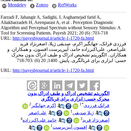
Mendeley
Zotero
RefWorks
Farzadi F, Jahangir A, Sadighi, J, Asgharnejad farid A,
Aliakbarzadeh H, Aeenparast A, et al . Perception Diagnostic
Algorithm and Perceptual Spectrum without Sensory Stimulus: A
Tool for Screening Patients. Payesh 2021; 20 (6) :703-718
URL:
http://payeshjournal.ir/article-1-1720-fa.html
فرزدی فرانک، جهانگیر اکرم، صدیقی ژیلا، اصغرنژاد فرید
علی‌اصغر، علی‌اکبرزاده حامد‌، آیین‌پرست افسون، و همکاران. و
همکاران.. الگوریتم تشخیص ادراک و طیف ادراک بدون محرک
حسی: ابزاری برای غربالگری. پایش. 1400; 20 (6) :703-718
URL:
http://payeshjournal.ir/article-1-1720-fa.html
الگوریتم تشخیص ادراک و طیف ادراک بدون
محرک حسی: ابزاری برای غربالگری
2
1
*
فرانک فرزدی
،
اکرم جهانگیر
1
،
ژیلا صدیقی
،
علی‌اصغر
4
3
اصغرنژاد فرید
،
حامد‌ علی‌اکبرزاده
1
،
افسون آیین‌پرست
،