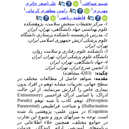
5
شبنم صداقتی
،
علی‌اصغر حائری
1
1
مهریزی
،
رامین مظفری کرمانی
1
،
فاطمه ریاضی
1- مرکز تحقیقات سنجش سلامت، پژوهشکده
علوم بهداشتی جهاد دانشگاهی، تهران، ایران
2- مدرس بازنشسته دانشکده پرستاری دانشگاه
علوم پزشکی ارتش جمهوری اسلامی ایران،
تهران، ایران
3- دانشکده علوم رفتاری و سلامت روان،
دانشگاه علوم پزشکی ایران، تهران، ایران
4- جهاد دانشگاهی، تهران، ایران
5- انجمن صرع ایران، تهران، ایران
چکیده:
(4283 مشاهده)
مقدمه:
شواهد حاصل از مطالعات مختلف در
سطح جهانی، تجربیات مشابه توهم در افراد بدون
بیماری خاص را گزارش می‌نمایند. از این حالت
ادراک، با اسامی ادراک فراحسی (
Extrasensory
Perception
)، توهم کاذب یا شبه توهم (
Pseudo
Hallucination
) و شناخت فراطبیعی (
Paranormal
Cognition
) در متون علمی- پژوهشی یاد شده
است. توجه به میزانهای بروز و شیوع این تجارب
در جوامع مختلف، همچنین خلاء اطلاعاتی در
برنامه‌های آموزشی ارائه کنندگان خدمات