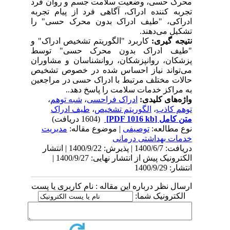
محرک حسی، وضعیت سلامت جسم و روان فرد
تجربه کننده ادراک، آگاهی فرد از پیام تجربه
ادراکی، "طیف ادراک بدون محرک حسی" را
تشکیل می‌دهند.
نتیجه گیری:
کاربرد "الگوریتم تشخیص ادراک" و
"طیف ادراک بدون محرک حسی" توسط
پزشکان، روانپزشکان، روانشناسان و مشاوران
می‌تواند نیاز احساس شده در خصوص تشخیص
حالات مختلف مرتبط با ادراک حسی در مراجعین
به مراکز خدمات سلامت را پاسخ ‌دهد.
.
واژه‌های کلیدی:
ادراک فراحسی
،
شبه توهم
،
توهم کاذب
،
الگوریتم تشخیص
،
طیف ادراک
متن کامل
[PDF 1016 kb]
(1604 دریافت)
نوع مطالعه:
توصیفی
| موضوع مقاله:
مدیریت
خدمات بهداشتی درمانی
دریافت: 1400/6/7 | پذیرش: 1400/9/22 | انتشار
الکترونیک پیش از انتشار نهایی: 1400/9/27 |
انتشار: 1400/9/29
ارسال نظر درباره این مقاله : نام کاربری یا پست
الکترونیک شما: