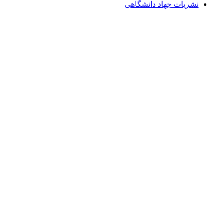
نشریات جهاد دانشگاهی
Email: info@Payeshjournal.ir