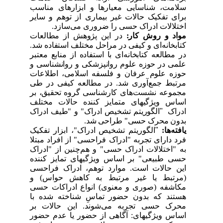
سلامت، شناسایی معیارها و ابزارهای مناسب
برای تفکیک حالات غیر بیماری از توهم و سایر
اختلالات ادراک حسی را ضروری می‌سازد.
مواد و روش کار:
در این پژوهش از مطالعات
کتابخانه‌ای و کیفی در مراحل مختلف استفاده شد.
در مطالعه کتابخانه‌ای با استفاده از منابع معتبر
علمی در حوزه علوم روانپزشکی و روانشناسی و
حوزه علوم عرفان و فلسفه اسلامی، اطلاعات
مرتبط جمع‌آوری شد. در مطالعه کیفی در طی
مجموعه نشست‌های کارشناسی گروه تحقیق، بر
اساس ویژگیهای متمایز کننده حالات مختلف
ادراک
"
الگوریتم تشخیص ادراک" و "طیف ادراک
بدون محرک حسی" طراحی شد.
یافته‌ها:
"
الگوریتم تشخیص ادراک"، ابزار تفکیک
فرد دارای تجربه "ادراک فراحسی" از افراد مبتلا
به "اختلالات ادراک حسی" و هم‌چنین از "ادراک
حسی طبیعی" بر اساس ویژگیهای تمایز کننده
این حالات است. موارد توهم، ادراک فراحسی
(مرتبط یا غیر مرتبط به کاهش حواس) و
مکاشفه (صوری و معنوی) انواع ادراکات حسی
هستند که بدون حضور تماسِ شناخته شده با
محرک حسی تجربه می‌شوند. این حالات بر
اساس ویژگیهای: آگاهی از حضور یا عدم حضور