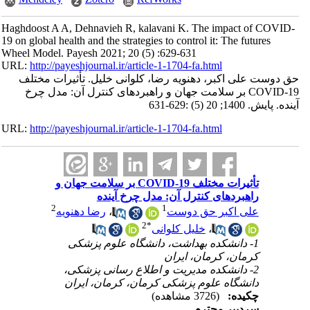
Haghdoost A A, Dehnavieh R, kalavani K. The impact of COVID-
19 on global health and the strategies to control it: The futures
Wheel Model. Payesh 2021; 20 (5) :629-631
URL:
http://payeshjournal.ir/article-1-1704-fa.html
حق دوست علی اکبر، دهنویه رضا، کلوانی خلیل. تأثیرات مختلف
COVID-19 بر سلامت جهان و راهبردهای کنترل آن: مدل چرخ
آینده. پایش. 1400; 20 (5) :629-631
URL:
http://payeshjournal.ir/article-1-1704-fa.html
تأثیرات مختلف COVID-19 بر سلامت جهان و
راهبردهای کنترل آن: مدل چرخ آینده
2
1
علی اکبر حق دوست
،
رضا دهنویه
2
*
،
خلیل کلوانی
1- دانشکده بهداشت، دانشگاه علوم پزشکی
کرمان، کرمان، ایران
2- دانشکده مدیریت و اطلاع رسانی پزشکی،
دانشگاه علوم پزشکی کرمان، کرمان، ایران
چکیده:
(3726 مشاهده)
سردبیر محترم