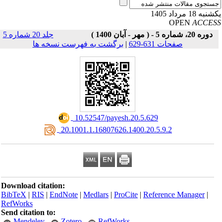
به 18 مرداد 1405
OPEN
ACCE
دوره 20، شماره 5 - ( مهر - آبان 1400 )
جلد 20 شماره 5
صفحات 631-629
|
برگشت به فهرست نسخه ها
‎ 10.52547/payesh.20.5.629
‎ 20.1001.1.16807626.1400.20.5.9.2
Download citation:
BibTeX
|
RIS
|
EndNote
|
Medlars
|
ProCite
|
Reference Manager
|
RefWorks
Send citation to:
Mendeley
Zotero
RefWorks