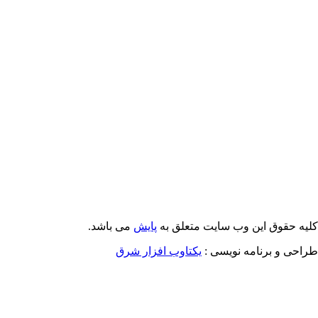
Email: info@Payeshjournal.ir
Web sites: http://www.Payeshjournal.ir
http://www.ihsr.ac.ir
یه حقوق این وب سایت متعلق به
پایش
می باشد.
احی و برنامه نویسی :
یکتاوب افزار شرق