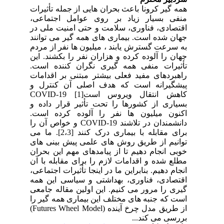
همه گیر کرونا باعث بحران هایی از جمله تأثیرات
منفی بسیار زیاد بر روی عوامل اجتماعی،
اقتصادی، فناوری، سلامت و حتی امنیت ملی در
جهان شده است. بیماری های همه گیر می توانند
به سرعت گسترش یابند ، میلیون ها نفر از مردم
جهان را آلوده کرده و هزاران نفر را بکشند. این
تأثیرات منفی همه گیری نگران کننده است.
راهبردهای مفید فعلی بیشتر مبتنی بر اقدامات
پیشگیرانه است که هدف اصلی آن کنترل و
کاهش انتقال ویروس است[1]
COVID-19
بسیاری از کشورها را تحت تأثیر قرار داده و
اکنون میلیون ها نفر را آلوده کرده است.
دانشمندان در تلاشند
COVID-19
و خواص آن را
برای مقابله با بیماری درک کنند [2،3]. ما می
توانیم از طریق روش های علمی پیش بینی های
خوبی انجام دهیم تا از پیامدهای مهم این بحران
مطلع شده و اقدامات لازم را برای مقابله با آن
انجام دهیم. بنابراین ما در اینجا تأثیرات اجتماعی،
اقتصادی، فناوری، بهداشتی و سیاسی این همه
گیری را مرور می کنیم. این اولین مقاله جامعی
است که جنبه های مختلف این بیماری همه گیر را
از طریق مدل چرخ آینده (
Futures Wheel Model
)
بررسی می کند...