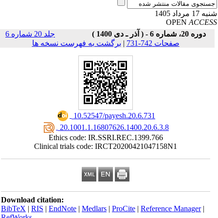
17 مرداد 1405
OPEN
ACCE
دوره 20، شماره 6 - ( آذر ـ دی 1400 )
جلد 20 شماره 6
صفحات 742-731
|
برگشت به فهرست نسخه ها
‎ 10.52547/payesh.20.6.731
‎ 20.1001.1.16807626.1400.20.6.3.8
Ethics code: IR.SSRI.REC.1399.766
Clinical trials code: IRCT20200421047158N1
Download citation:
BibTeX
|
RIS
|
EndNote
|
Medlars
|
ProCite
|
Reference Manager
|
RefWorks