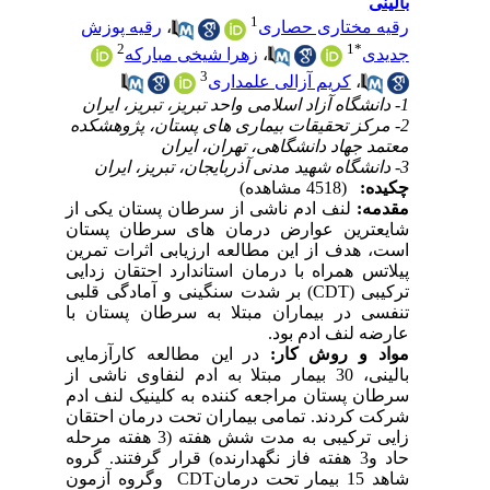
بالینی
1
رقیه مختاری حصاری
،
رقیه پوزش
2
1
*
جدیدی
،
زهرا شیخی مبارکه
3
،
کریم آزالی علمداری
1- دانشگاه آزاد اسلامی واحد تبریز، تبریز، ایران
2- مرکز تحقیقات بیماری های پستان، پژوهشکده
معتمد جهاد دانشگاهی، تهران، ایران
3- دانشگاه شهید مدنی آذربایجان، تبریز، ایران
چکیده:
(4518 مشاهده)
مقدمه:
لنف ادم ناشی از سرطان پستان یکی از
شایع­ترین عوارض درمان های سرطان پستان
است، هدف از این مطالعه ارزیابی اثرات
تمرین
پیلاتس
همراه با
درمان استاندارد احتقان زدایی
ترکیبی
(
CDT
)
بر شدت سنگینی و
آمادگی قلبی
تنفسی در بیماران مبتلا به سرطان پستان با
عارضه لنف ادم بود.
مواد و روش کار:
در این مطالعه
کارآزمایی
بالینی، 30
بیمار مبتلا به ادم لنفاوی ناشی از
سرطان پستان مراجعه کننده به کلینیک لنف ادم
شرکت کردند. تمامی بیماران تحت درمان
احتقان
زایی ترکیبی به مدت شش هفته (3 هفته مرحله
حاد و3 هفته فاز نگهدارنده)
قرار گرفتند. گروه
شاهد 15 بیمار تحت درمان
CDT
وگروه آزمون