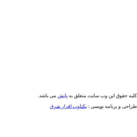
Email: info@Payeshjournal.ir
Web sites: http://www.Payeshjournal.ir
http://www.ihsr.ac.ir
یه حقوق این وب سایت متعلق به
پایش
می باشد.
احی و برنامه نویسی :
یکتاوب افزار شرق