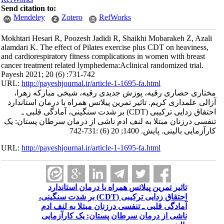
Send citation to:
Mendeley
Zotero
RefWorks
Mokhtari Hesari R, Poozesh Jadidi R, Shaikhi Mobarakeh Z, Azali
alamdari K. The effect of Pilates exercise plus CDT on heaviness,
and cardiorespiratory fitness complications in women with breast
cancer treatment related lymphedema:Aclinical randomized trial.
Payesh 2021; 20 (6) :731-742
URL:
http://payeshjournal.ir/article-1-1695-fa.html
مختاری حصاری رقیه، پوزش جدیدی رقیه، شیخی مبارکه زهرا،
آزالی علمداری کریم. تاثیر تمرین پیلاتس همراه با درمان استاندارد
احتقاق زدایی ترکیبی (CDT) بر شدت سنگینی، آمادگی قلبی ـ
تنفسی درزنان مبتلا به لنف ادم ناشی از درمان سرطان پستان: یک
کارآزمایی بالینی. پایش. 1400; 20 (6) :731-742
URL:
http://payeshjournal.ir/article-1-1695-fa.html
تاثیر تمرین پیلاتس همراه با درمان استاندارد
احتقاق زدایی ترکیبی (CDT) بر شدت سنگینی،
آمادگی قلبی ـ تنفسی درزنان مبتلا به لنف ادم
ناشی از درمان سرطان پستان: یک کارآزمایی