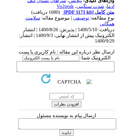
واژه‌های کلیدی:
پیلاتس
،
سرطان پستان لنف
ادما
،
شدت سنگینی
،
Vo2peak
متن کامل
[PDF 1171 kb]
(1680 دریافت)
نوع مطالعه:
توصیفی
| موضوع مقاله:
سلامت
همگانی
دریافت: 1400/5/10 | پذیرش: 1400/8/26 | انتشار
الکترونیک پیش از انتشار نهایی: 1400/9/3 | انتشار:
1400/9/29
ارسال نظر درباره این مقاله : نام کاربری یا پست
الکترونیک شما:
ارسال پیام به نویسنده مسئول