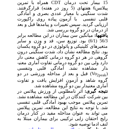
15 بیمار تحت درمان­
CDT
همراه با تمرین
پیلاتس6 هفته­ای (5 روز در هفته) قرارگرفتند.
شدت سنگینی
با
معیار
عددی
بصری
و
آمادگی
قلبی تنفسی با آزمون پیاده روی راکپورت
ارزیابی
گردید. سپس
تغییرات و پیامدها قبل و بعد
از درمان در دو گروه بررسی شد.
یافته­ها:
میانگین سن بیماران در این مطالعه برابر
56/3 (6/1) بود. توزیع سن، قد و وزن و سایر
متغیرهای کلینیکی و پاتولوژی در دو گروه یکسان
بود.
نتایج مطالعه نشان داد
، شدت سنگینی درون
گروهی در هر دو گروه درمانی کاهش معنی دار
دارد ولی بین دو گروه درمانی تفاوت آماری معنی­
دار مشاهده نشد
.
آمادگی قلبی وتنفسی
(
Vo
)
قبل و بعد از مداخله ورزشی در دو
2peak
گروه شاهد و آزمون افزایش یافت و تفاوت
آماری معنی­دار بین دو گروه مشاهده شد.
نتیجه گیری:
اثر نامطلوبی از ورزش پیلاتس در
بین شرکت کنندگان در این مطالعه مشاهده نشد.
تمرین پیلاتس موجب بهبود آمادگی قلبی تنفسی
شد. با توجه به نتایج این مطالعه، تمرین پیلاتس
می تواند به عنوان مداخله مفید در کنار درمان
رایج احتقان زایی ترکیبی برای بیماران مبتلا به
لنف ادما
توصیه شود.