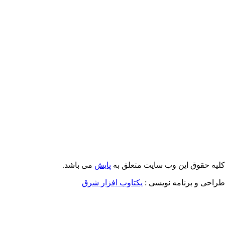
Email: info@Payeshjournal.ir
Web sites: http://www.Payeshjournal.ir
http://www.ihsr.ac.ir
یه حقوق این وب سایت متعلق به
پایش
می باشد.
احی و برنامه نویسی :
یکتاوب افزار شرق