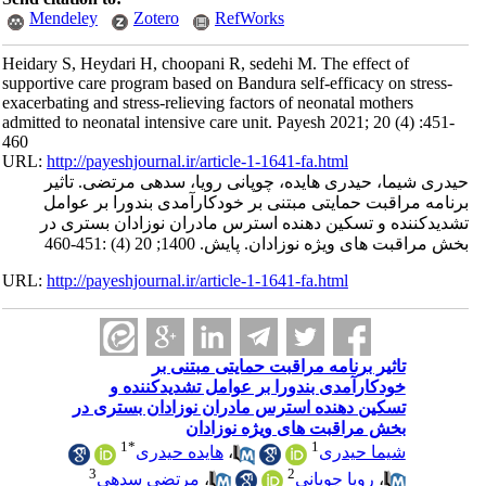
Mendeley
Zotero
RefWorks
Heidary S, Heydari H, choopani R, sedehi M. The effect of
supportive care program based on Bandura self-efficacy on stress-
exacerbating and stress-relieving factors of neonatal mothers
admitted to neonatal intensive care unit. Payesh 2021; 20 (4) :451-
460
URL:
http://payeshjournal.ir/article-1-1641-fa.html
حیدری شیما، حیدری هایده، چوپانی رویا، سدهی مرتضی. تاثیر
برنامه مراقبت حمایتی مبتنی بر خودکارآمدی بندورا بر عوامل
تشدیدکننده و تسکین دهنده استرس مادران نوزادان بستری در
بخش مراقبت های ویژه نوزادان. پایش. 1400; 20 (4) :451-460
URL:
http://payeshjournal.ir/article-1-1641-fa.html
تاثیر برنامه مراقبت حمایتی مبتنی بر
خودکارآمدی بندورا بر عوامل تشدیدکننده و
تسکین دهنده استرس مادران نوزادان بستری در
بخش مراقبت های ویژه نوزادان
1
*
1
شیما حیدری
،
هایده حیدری
3
2
،
رویا چوپانی
،
مرتضی سدهی