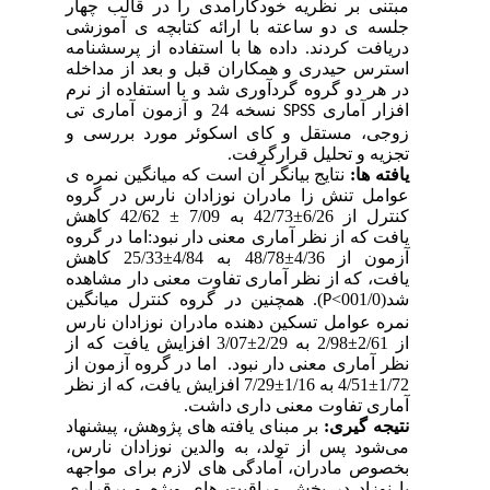
مبتنی بر نظریه خودکارآمدی را در قالب چهار
جلسه ی دو ساعته با ارائه کتابچه ی آموزشی
دریافت کردند. داده ها با استفاده از پرسشنامه
استرس حیدری و همکاران قبل و بعد از مداخله
در هر دو گروه گردآوری شد و با استفاده از نرم
افزار آماری
نسخه 24 و آزمون آماری تی
SPSS
زوجی، مستقل و کای اسکوئر مورد بررسی و
تجزیه و تحلیل قرارگرفت.
یافته ها:
نتایج بیانگر آن است که میانگین نمره ی
عوامل تنش زا مادران نوزادان نارس در گروه
کنترل از 6/26
±
42/73 به 7/09
±
42/62 کاهش
یافت که از نظر آماری معنی دار نبود:
اما در گروه
آزمون از 4/36
±
48/78 به 4/84
±
25/33 کاهش
یافت، که از نظر آماری تفاوت معنی
دار مشاهده
شد(001/0>
). همچنین در گروه کنترل میانگین
P
نمره عوامل تسکین دهنده مادران نوزادان نارس
از 2/61
±
2/98 به 2/29
±
3/07 افزایش یافت که از
نظر آماری معنی دار نبود.
اما در گروه آزمون از
1/72
±
4/51 به 1/16
±
7/29 افزایش یافت، که از نظر
آماری تفاوت معنی داری داشت.
نتیجه‏ گیری:
بر مبنای یافته های پژوهش، پیشنهاد
می‌شود پس از تولد، به والدین نوزادان نارس،
بخصوص مادران، آمادگی های لازم برای مواجهه
با نوزاد در بخش مراقبت های ویژه و برقراری