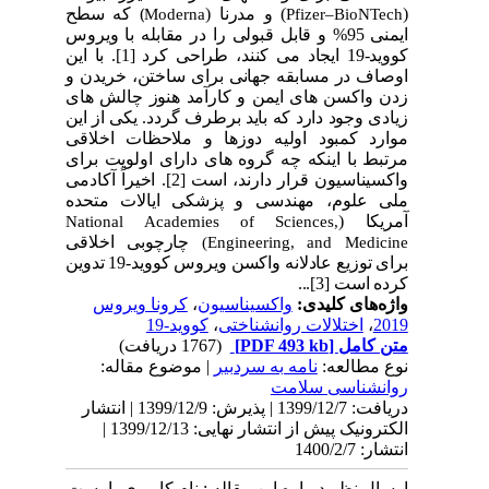
(
) و مدرنا (
) که سطح
Moderna
Pfizer–BioNTech
ایمنی 95% و قابل قبولی را در مقابله با ویروس
کووید-19 ایجاد می­ کنند، طراحی کرد
]
1
[
. با این
اوصاف در مسابقه جهانی برای ساختن، خریدن و
زدن واکسن­ های ایمن و کارآمد هنوز چالش­ های
زیادی وجود دارد که باید برطرف گردد. یکی از این
موارد کمبود اولیه دوزها و ملاحظات اخلاقی
مرتبط با اینکه چه گروه­ های دارای اولویت برای
واکسیناسیون قرار دارند، است
]
2
.[
اخیراً آکادمی
ملی علوم، مهندسی و پزشکی ایالات متحده
آمریکا (
National Academies of Sciences,
چارچوبی اخلاقی
)
Engineering, and Medicine
برای توزیع عادلانه واکسن ویروس کووید-19 تدوین
کرده است
]
3
[
...
واژه‌های کلیدی:
واکسیناسیون
،
کرونا ویروس
2019
،
اختلالات روانشناختی
،
کووید-19
متن کامل
[PDF 493 kb]
(1767 دریافت)
نوع مطالعه:
نامه به سردبیر
| موضوع مقاله:
روانشناسی سلامت
دریافت: 1399/12/7 | پذیرش: 1399/12/9 | انتشار
الکترونیک پیش از انتشار نهایی: 1399/12/13 |
انتشار: 1400/2/7
ارسال نظر درباره این مقاله : نام کاربری یا پست