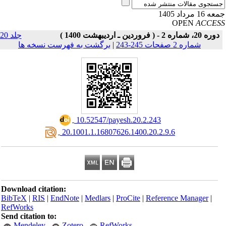
16 مرداد 1405
OPEN
ACCE
دوره 20، شماره 2 - ( فروردین ـ اردیبهشت 1400 )
جلد 20
شماره 2 صفحات 245-243
|
برگشت به فهرست نسخه ها
‎ 10.52547/payesh.20.2.243
‎ 20.1001.1.16807626.1400.20.2.9.6
Download citation:
BibTeX
|
RIS
|
EndNote
|
Medlars
|
ProCite
|
Reference Manager
|
RefWorks
Send citation to:
Mendeley
Zotero
RefWorks