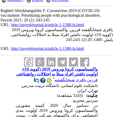
Bagheri Sheykhangafshe F. Coronavirus 2019 (COVID-19)
vaccination: Prioritizing people with psychological disorders.
Payesh 2021; 20 (2) :243-245
URL:
http://payeshjournal.ir/article-1-1588-fa.html
باقری شیخانگفشه فرزین. واکسیناسیون کرونا ویروس 2019
(کووید-19): اولویت داشتن افراد مبتلا به اختلالات روانشناختی.
پایش. 1400; 20 (2) :243-245
URL:
http://payeshjournal.ir/article-1-1588-fa.html
واکسیناسیون کرونا ویروس 2019 (کووید-19):
اولویت داشتن افراد مبتلا به اختلالات روانشناختی
*
فرزین باقری شیخانگفشه
دانشکده علوم انسانی، دانشگاه تربیت مدرس،
تهران، ایران
چکیده:
(5243 مشاهده)
سردبیر محترم،
در دسامبر سال 2020 کمیته مشورتی
واکسیناسیون کرونا ویروس 2019 اولویت­ بندی
اختصاصی برای واکسن­های شرکت فایزر- بیونت