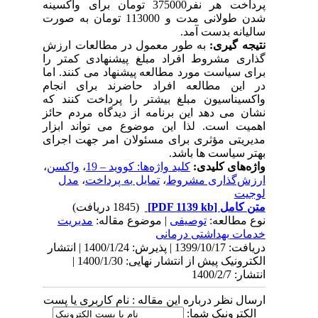
پرداخت هر نفر375000 تومان برای واکسینه
شدن طولانی مدت و 113000 تومان به صورت
سالیانه بدست آمد.
نتیجه گیری:
به طور معمول در مطالعات ارزش
گذاری مشروط افراد مبلغ پیشنهادی کمتر را
برای سیاست مورد مطالعه پیشنهاد می کنند. اما
در این مطالعه افراد حاضرند برای انجام
واکسیناسیون مبلغ بیشتر را پرداخت کنند که
نشان می دهد این برنامه از دیدگاه مردم حائز
اهمیت است. لذا این موضوع می تواند ابزار
مدیریتی مؤثری برای مسئولان امر جهت اجرای
بهتر سیاست ها باشد.
واژه‌های کلیدی:
کلید واژه‌ها: کووید – 19
،
واکسن
،
ارزش‌گذاری مشروط
،
تمایل به پرداخت
،
مدل
لوجیت
متن کامل
[PDF 1139 kb]
(1845 دریافت)
نوع مطالعه:
توصیفی
| موضوع مقاله:
مدیریت
خدمات بهداشتی درمانی
دریافت: 1399/10/17 | پذیرش: 1400/1/24 | انتشار
الکترونیک پیش از انتشار نهایی: 1400/1/30 |
انتشار: 1400/2/7
ارسال نظر درباره این مقاله : نام کاربری یا پست
الکترونیک شما: