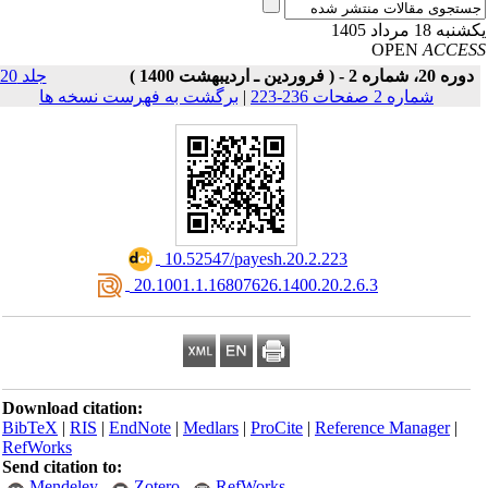
به 18 مرداد 1405
OPEN
ACCE
دوره 20، شماره 2 - ( فروردین ـ اردیبهشت 1400 )
جلد 20
شماره 2 صفحات 236-223
|
برگشت به فهرست نسخه ها
‎ 10.52547/payesh.20.2.223
‎ 20.1001.1.16807626.1400.20.2.6.3
Download citation:
BibTeX
|
RIS
|
EndNote
|
Medlars
|
ProCite
|
Reference Manager
|
RefWorks
Send citation to:
Mendeley
Zotero
RefWorks