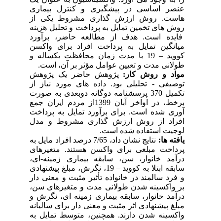
عنصر اساسی در پیشگیری و کنترل بیماری
هاست. روش ارزش گذاری مشروط یکی از
روش های تخمین تمایل به پرداخت و تحلیل هزینه
فایده است. هدف از مطالعه حاضر، برآورد
میانگین تمایل به پرداخت افراد برای واکسن
کووید
–
19 با مدت زمان محافظت یکساله و
طولانی مدت و تعیین عوامل مؤثر بر آن، است.
مواد و روش کار:
پژوهش حاضر یک پژوهش
توصیفی - تحلیلی بود. داده های مورد نیاز از
تکمیل 370 پرسشنامه دوگانه دوبعدی به صورت
برخط، در اواخر آبان 1399از مردم ایران جمع
آوری شده است. برای برآورد تمایل به پرداخت
افراد از روش ارزش گذاری مشروط و مدل
لوجیت استفاده شده است.
یافته ها:
نتایج نشان داد، 7/65 درصد افراد مایل به
پرداخت مبلغی برای واکسن هستند. متغیرهای
درآمد خانوار، سن، سابقه بیماری زمینه-ای،
سابقه ابتلا به کووید
–
19، نگرش، مبلغ پیشنهادی
و فرد سالمند در خانواده تأثیر مثبت و معنی دار
بر واکسینه شدن طولانی مدت و متغیرهای سن،
درآمد خانوار، سابقه بیماری زمینه ای، نگرش و
مبلغ پیشنهادی اثر مثبت و معنی دار برای سالیانه
واکسینه شدن دارند. همچنین، متوسط تمایل به