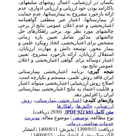
یکسان در ارزشیابی، اعمال روش­های سلیقه­ای،
ناکارامد بودن خود ارزیابی و ارزیابی ادواری، عدم
ارائه بازخورد مشروح به بیمارستان­ها، عدم حمایت
از بیمارستان­ها، اعتبار غیر منطقی گواهینامه
اعتباربخشی و عدم اعلان عمومی نتایج از برخی
چالش­های مورد نظر بود. برخی راهکارهای حل
چالش­های مذکور شامل تعیین بازه زمانی
مشخص برای اعتباربخشی، اتخاذ رویکرد علمی و
بیمار محور، توسعه دانش و مهارت ارزیابان،
استقلال ارزیابان، ارائه بازخورد مشروح، تعیین
اعتبار دوساله برای گواهی اعتباربخشی و اعلان
عمومی نتایج بود.
نتیجه گیری:
برنامه اعتباربخشی بیمارستانی
ایران فاقد روش علمی، منسجم و یکپارچه است.
اصلاح روش ارزشیابی اعتباربخشی می­تواند اعتبار
و قابلیت اعتماد به نتایج اعتباربخشی بیمارستانی
ایران را افزایش دهد.
واژه‌های کلیدی:
اعتباربخشی بیمارستانی
،
روش
ارزشیابی
،
چالش‌ها
،
راهکار‌ها
متن کامل
[PDF 922 kb]
(2939 دریافت)
نوع مطالعه:
توصیفی
| موضوع مقاله:
مدیریت
خدمات بهداشتی درمانی
دریافت: 1399/9/15 | پذیرش: 1400/8/11 | انتشار
الکترونیک پیش از انتشار نهایی: 1400/8/15 |