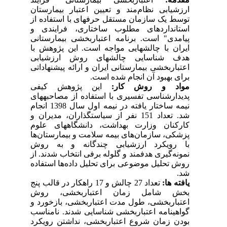
ارزشیابی نظام‌مند و تعیین اعتبار بیمارستان
توسط یک سازمان مستقل حرفه­ای با استفاده از
استانداردهای مطلوب ساختاری، فرایندی و
پیامدی" است. برنامه اعتباربخشی بیمارستانی
ایران با چالش­هایی مواجه است. این پژوهش با
هدف شناسایی چالش­های روش ارزشیابی
اعتباربخشی بیمارستانی ایران و ارائه پیشنهاداتی
برای بهبود آن انجام شده است.
مواد و روش کار:
این پژوهش کیفی
پدیدارشناسی تفسیری با استفاده از مصاحبه­های
نیمه ساختار یافته در نیمه اول سال 1398 انجام
شد. تعداد 151 نفر از سیاستگذاران، مدیران و
کارکنان وزارت بهداشت، دانشگاه­های علوم
پزشکی، سازمان‌های بیمه سلامت و بیمارستان‌ها
با رویکرد ارزشیابی چندگانه و به روش
نمونه‌گیری هدفمند و گلوله برفی انتخاب شدند. از
روش تحلیل موضوعی برای تحلیل داده‌ها استفاده
شد.
یافته ­ها:
تعداد 27 چالش و 17 راهکار در قالب پنج
بخش شامل زمان اعتباربخشی، روش
اعتباربخشی، طول مدت اعتباربخشی، بازخورد و
گواهینامه اعتباربخشی شناسایی شدند. نامناسب
بودن زمان شروع اعتباربخشی، نداشتن رویکرد