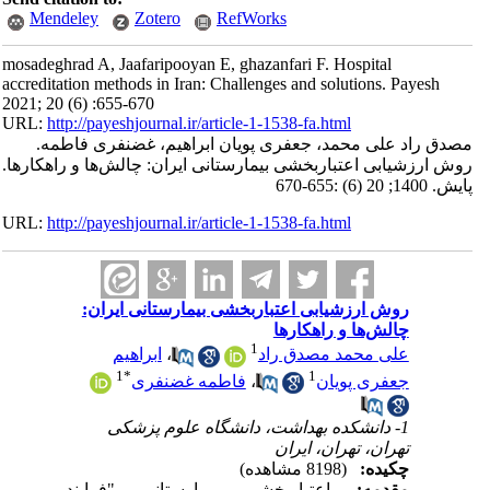
Mendeley
Zotero
RefWorks
mosadeghrad A, Jaafaripooyan E, ghazanfari F. Hospital
accreditation methods in Iran: Challenges and solutions. Payesh
2021; 20 (6) :655-670
URL:
http://payeshjournal.ir/article-1-1538-fa.html
مصدق راد علی محمد، جعفری پویان ابراهیم، غضنفری فاطمه.
روش ارزشیابی اعتباربخشی بیمارستانی ایران: چالش‌ها و راهکارها.
پایش. 1400; 20 (6) :655-670
URL:
http://payeshjournal.ir/article-1-1538-fa.html
روش ارزشیابی اعتباربخشی بیمارستانی ایران:
چالش‌ها و راهکارها
1
علی محمد مصدق راد
،
ابراهیم
1
*
1
جعفری پویان
،
فاطمه غضنفری
1- دانشکده بهداشت، دانشگاه علوم پزشکی
تهران، تهران، ایران
چکیده:
(8198 مشاهده)
مقدمه:
اعتباربخشی بیمارستانی "فرایند