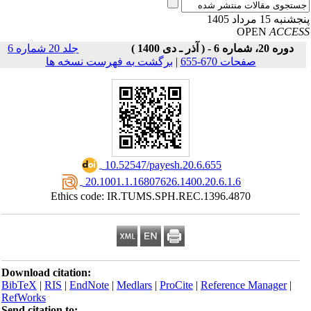
نبه 15 مرداد 1405
OPEN
ACCE
دوره 20، شماره 6 - ( آذر ـ دی 1400 )
جلد 20 شماره 6
صفحات 670-655
|
برگشت به فهرست نسخه ها
‎ 10.52547/payesh.20.6.655
‎ 20.1001.1.16807626.1400.20.6.1.6
Ethics code: IR.TUMS.SPH.REC.1396.4870
Download citation:
BibTeX
|
RIS
|
EndNote
|
Medlars
|
ProCite
|
Reference Manager
|
RefWorks
Send citation to: