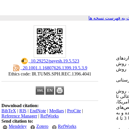
به فهرست نسخه ها
اردهای
‎ 10.29252/payesh.19.5.523
. روش
‎ 20.1001.1.16807626.1399.19.5.3.9
ا روش
Ethics code: IR.TUMS.SPH.REC.1396.4041
ستانی
.
روش
الی تا
مریکا،
Download citation:
ص‌های
BibTeX
|
RIS
|
EndNote
|
Medlars
|
ProCite
|
ه و به
Reference Manager
|
RefWorks
طور عمده به سه دسته معتبر، معتبر مشروط و غیر معتبر تقسیم می‌شوند. مدت زمان اعتبار گواهی اعتباربخشی بین‌المللی بیمارستان‌ها 3 تا 4
Send citation to:
Mendeley
Zotero
RefWorks