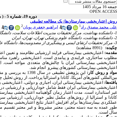
جمعه 16 مرداد 1405
OPEN
ACCESS
دوره 19، شماره 5 - ( مهر ـ آبان 1399 )
روش اعتباربخشی بیمارستان‌ها: یک مطالعه تطبیقی
2
1
علی محمد مصدق راد
،
ابراهیم جعفری پویان
،
1- دانشکده بهداشت، مرکز تحقیقات مدیریت اطلاعات سلامت، دانشگاه علوم پزشکی تهران، تهران، ایران
2- دانشکده بهداشت، دانشگاه علوم پزشکی تهران، تهران، ایران
3- مرکز تحقیقات ارتقای ایمنی و پیشگیری از مصدومیت‌ها، دانشگاه علوم پزشکی شهید بهشتی، تهران، ایران
چکیده:
(8991 مشاهده)
مقدمه:
اعتباربخشی بیمارستانی فرایند ارزشیابی نظام‌مند و تعیین اع
مطلوب ساختاری، فرایندی و پیامدی است. اعتباربخشی راهبرد مناس
اعتباربخشی بیمارستانی ایران با چالش‌های متعددی مواجه است. 
اعتباربخشی بیمارستانی کشورهای پیشرو انجام شد.
واد و روش کار:
این پژوهش تطبیقی در سال
1398
به بررسی و مق
بین‌المللی کشورهای آمریکا، کانادا و استرالیا پرداخت. از روش تحلیل 
افته‌ها:
اعتباربخشی بیمارستانی ایران، اجباری و دولتی، اعتباربخشی ب
اعتباربخشی بیمارستانی ایران فقط شامل خودارزیابی و ارزشیابی در
یر استاندارد است. مدت اعتبار زمان گواهینامه اعتباربخشی بیمارستانی ایرا
انادا و استرالیا از روش‌های مکمل نظیر
خودارزیابی، ارزشیابی سرز
عملکردی بیمارستان‌ها
برای افزایش اعتبار نتایج اعتباربخشی بیمارستا
سال است.