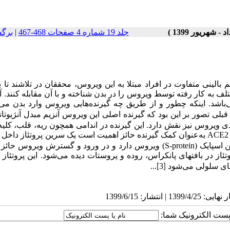
جلد 19 شماره 4 صفحات 468-467
|
برگ
الینی متفاوت در افراد مبتلا به این ویروس، محققان در تلاشند تا با
به کار رفته توسط ویروس را در بدن شناخته و با آن مقابله کنند. آ
باشد. اینکه چطور و از طریق چه گیرنده
هایی ویروس وارد بدن می
بلی تصور بر این بود که گیرنده اصلی این ویروس آنزیم مبدل آنژیوتان
ی ویروس نیز نقش دارد. این گیرنده در اندامی همچون ریه، قلب، کلیه
ACE2
به‌عنوان کمک گیرنده حائز اهمیت است یک سرین پروتئاز داخل
ن اسپایک
(
S-protein
)
ویروس دارد و در ورود و گسترش ویروس حائز 
ئاز در بافتهای پانکراس، روده و پروستات دیده می‌شود. این پروتئاز 
های سلولی می‌شود
3
...
[
]
ا پست الکترونیک شما: