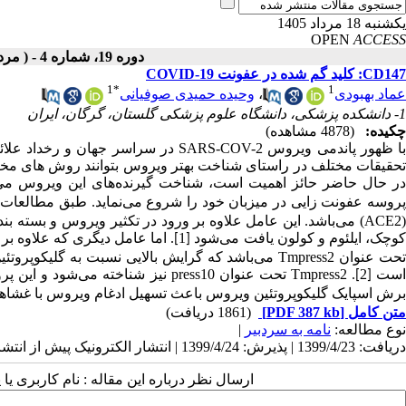
یکشنبه 18 مرداد 1405
OPEN
ACCESS
دوره 19، شماره 4 - ( مرداد - شهریور 1399 )
CD147: کلید گم شده در عفونت COVID-19
1
*
1
عماد بهبودی
،
وحیده حمیدی صوفیانی
1- دانشکده پزشکی، دانشگاه علوم پزشکی گلستان، گرگان، ایران
چکیده:
(4878 مشاهده)
ا ظهور پاندمی ویروس
SARS-COV-2
در سراسر جهان و رخداد علائم ب
تحقیقات مختلف در راستای شناخت بهتر ویروس بتوانند روش های مختلف 
ر حال حاضر حائز اهمیت است، شناخت گیرنده
های این ویروس می
پروسه عفونت زایی در میزبان خود را شروع می
نماید. طبق مطالعات ق
(
ACE2
)
می‌باشد. این عامل علاوه بر ورود در تکثیر ویروس و بسته بند
وچک، ایلئوم و کولون یافت می‌شود
1
. اما عامل دیگری که علاوه بر
[
]
حت عنوان
Tmpress2
می‌باشد که گرایش بالایی نسبت به گلیکوپروتئی
است
2
.
Tmpress2
تحت عنوان
press10
نیز شناخته می‌شود و این پروت
[
]
برش اسپایک گلیکوپروتئین ویروس باعث تسهیل ادغام ویروس با غشا
متن کامل
[PDF 387 kb]
(1861 دریافت)
نوع مطالعه:
نامه به سردبیر
|
دریافت: 1399/4/23 | پذیرش: 1399/4/24 | انتشار الکترونیک پیش از انتشار نهایی: 1399/4/25 | انتشار: 1399/6/15
ارسال نظر درباره این مقاله : نام کاربری ی