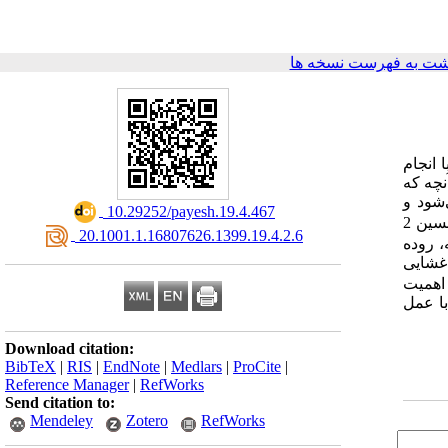
شت به فهرست نسخه ها
 انجام
نچه که
شود و
‎ 10.29252/payesh.19.4.467
سین 2
‎ 20.1001.1.16807626.1399.19.4.2.6
، روده
 غشایی
اهمیت
با عمل
Download citation:
BibTeX
|
RIS
|
EndNote
|
Medlars
|
ProCite
|
Reference Manager
|
RefWorks
Send citation to:
Mendeley
Zotero
RefWorks