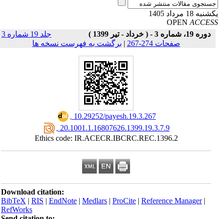
به 18 مرداد 1405
OPEN
ACCE
دوره 19، شماره 3 - ( خرداد - تیر 1399 )
جلد 19 شماره 3
صفحات 274-267
|
برگشت به فهرست نسخه ها
‎ 10.29252/payesh.19.3.267
‎ 20.1001.1.16807626.1399.19.3.7.9
Ethics code: IR.ACECR.IBCRC.REC.1396.2
Download citation:
BibTeX
|
RIS
|
EndNote
|
Medlars
|
ProCite
|
Reference Manager
|
RefWorks
Send citation to: