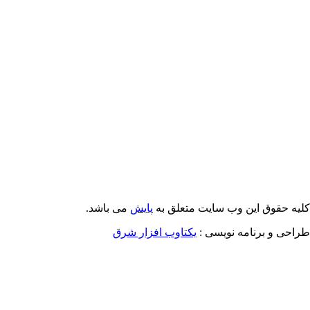
Email: info@Payeshjournal.ir
Web sites: http://www.Payeshjournal.ir
http://www.ihsr.ac.ir
یه حقوق این وب سایت متعلق به
پایش
می باشد.
احی و برنامه نویسی :
یکتاوب افزار شرق