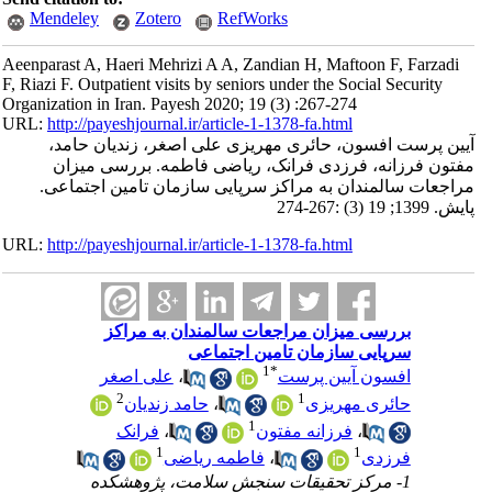
Mendeley
Zotero
RefWorks
Aeenparast A, Haeri Mehrizi A A, Zandian H, Maftoon F, Farzadi
F, Riazi F. Outpatient visits by seniors under the Social Security
Organization in Iran. Payesh 2020; 19 (3) :267-274
URL:
http://payeshjournal.ir/article-1-1378-fa.html
آیین پرست افسون، حائری مهریزی علی اصغر، زندیان حامد،
مفتون فرزانه، فرزدی فرانک، ریاضی فاطمه. بررسی میزان
مراجعات سالمندان به مراکز سرپایی سازمان تامین اجتماعی.
پایش. 1399; 19 (3) :267-274
URL:
http://payeshjournal.ir/article-1-1378-fa.html
بررسی میزان مراجعات سالمندان به مراکز
سرپایی سازمان تامین اجتماعی
1
*
افسون آیین پرست
،
علی اصغر
2
1
حائری مهریزی
،
حامد زندیان
1
،
فرزانه مفتون
،
فرانک
1
1
فرزدی
،
فاطمه ریاضی
1- مرکز تحقیقات سنجش سلامت، پژوهشکده