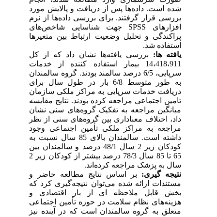
شده است. داده‌ها پس از دریافت و پالایش مورد
بررسی قرار گرفتند. برای بررسی داده‌ها از نرم
افزارهای
SPSS
جهت شناسایی شاخص‌های
پراکندگی و تحلیل وضعیت ارتباط بین متغیرها
استفاده شد.
یافته ها:
بررسی یافته‌‌ها نشان داد که
از کل
14،418،911 بیمار استفاده کننده از خدمات
سرپایی،
6/5 درصد سالمند بودند.
گروه سالمندان
به طور متوسط 6/8 بار در طول سال برای
دریافت خدمات سرپایی به مراکز ملکی سازمان
تامین اجتماعی مراجعه کرده بودند.
نتایج مقایسه
میانگین مراجعه به تفکیک گروه‌های سنی نشان
داد، اختلاف معناداری بین گروه‌های سنی از نظر
مراجعه به مراکز ملکی تأمین اجتماعی وجود
داشته است. سالمندان بالای 85 سال نسبت به
کودکان زیر 2 سال 48/1 درصد و سالمندان بین
65 تا 85 سال 78/3 درصد بیشتر از کودکان زیر 2
سال به پزشک مراجعه کرده‌اند.
نتیجه گیری:
بر اساس نتایج مطالعه حاضر و
مستندات ارائه شده می‌توان نتیجه‌گیری کرد که
بخش قابل ملاحظه ای از بار اقتصادی و
هزینه‌های نظام سلامت در حوزه تأمین اجتماعی
متعلق به گروه سالمندان است که در آینده نیز