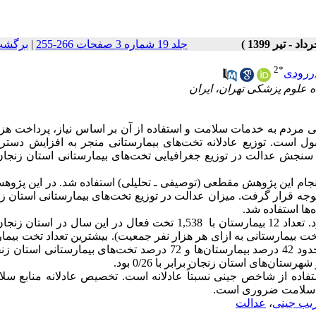
جلد 19 شماره 3 صفحات 266-255
|
برگشت
2
*
ررودی
 مردم به خدمات سلامت و استفاده از آن بر اساس نیاز، پرداخت هزی
 است. توزیع عادلانه تخت‌های بیمارستانی منجر به افزایش دستر
جش عدالت در توزیع جغرافیایی تخت‌های بیمارستانی استان زنجان 
انجام این پژوهش مقطعی (توصیفی ـ تحلیلی) استفاده شد. در این پژوه
ا و تخت‌های بیمارستانی استان زنجان در سال 1395 مورد توجه قرار گرفت. میزان عدالت در توزیع تخت‌های بیمارستانی است
‌ها استفاده شد.
12
بیمارستان با 1,538 تخت فعال در این سال در استان زن
ت (تعداد 1/13 بیمارستان به ازای هر صد هزار نفر جمعیت و 1/45 تخت بیمارستانی به ازای هر هزار نفر جمعیت). بیشترین تعداد تخت
به ازای جمعیت مربوط به شهرستان‌های زنجان، ابهر و خرمدره بود. حدود 42 درصد بیمارستان‌ها و 72 درصد تخت‌های بیمار
شهرستان‌های استان زنجان برابر با
/26 بود.
0
ستفاده از شاخص جینی نسبتاً عادلانه است. تخصیص عادلانه منابع سل
در سلامت ضروری است.
ب جینی
،
عدالت