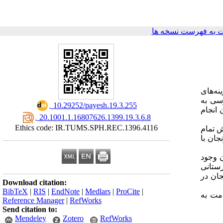
 به فهرست نسخه ها
نه‌های
سی به
‎ 10.29252/payesh.19.3.255
انجام
‎ 20.1001.1.16807626.1399.19.3.6.8
Ethics code: IR.TUMS.SPH.REC.1396.4116
ش تمام
ان زنجان با
جان وجود
 بیمارستانی
ستانی استان زنجان در
Download citation:
BibTeX
|
RIS
|
EndNote
|
Medlars
|
ProCite
|
امت به
Reference Manager
|
RefWorks
Send citation to:
Mendeley
Zotero
RefWorks