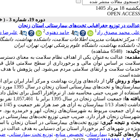
یکشنبه 18 مرداد 1405
OPEN
ACCESS
دوره 19، شماره 3 - ( خرداد - تیر 1399 )
عدالت در توزیع جغرافیایی تخت‌های بیمارستانی استان زنجان
2
1
علی محمد مصدق راد
،
حامد دهنوی
،
علیرضا د
1- مرکز تحقیقات مدیریت اطلاعات سلامت، دانشکده بهداشت، دانشگاه علوم پزشکی تهران، ایران
2- دانشکده بهداشت، دانشگاه علوم پزشکی تهران، تهران، ایران
چکیده:
(6548 مشاهده)
قدمه:
عدالت به‌عنوان یکی از اهداف نظام سلامت به معنای دسترسی
سلامت بر اساس توان مالی و برخورداری از سطح سلامتی قابل قبول
خدمات سلامت و ارتقای سلامتی مردم می‌شود. این پژوهش با هدف سن
شده است.
واد و روش کار:
از داده‌های وزارت بهداشت و مرکز آمار ایران برای 
بیمارستان‌ه
استفاده از ضریب جینی محاسبه شد. از نرم‌افزار اکسل برای تحلیل داده
افته ها:
جمعیت استان زنجان در سال 1395 برابر با 1,057,461 نفر بود. تعداد
داش
شهرستان زنجان قرار دارد. ضریب جینی توزیع تخت‌های بیمارستانی در 
حث و نتیجه گیری:
توزیع تخت‌های بیمارستانی در استان زنجان با ا
ویژه در شهرهای کم برخوردار استان برای دستیابی به هدف عدالت 
واژه‌های کلیدی:
بیمارستان
،
تخصیص منابع
،
توزیع تخت بیمارستانی
،
ضری