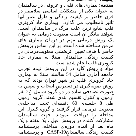
مقدمه:
بیماری های قلبی و عروقی
در
سالمندان
به عنوان یکی از مشکلات اساسی سلامتی در
قرن حاضر
بر
کیفیت
زندگی
و
طول
عمر
آنها
تاثیر
نامطلوب
می
گذارد
.
بیماری حاد کرونری
قلب شایع
ترین
علت
مرگ
در
سالمندان
است.
شواهد بیانگر آن است معنویت درمانی به عنوان
یک روش درمانی مهم در درمان بیماری های
مزمن شناحته شده است. بر این اساس پژوهش
حاضر با هدف تعیین اثربخشی معنویت‌درمانی در
کیفیت زندگی سالمندان مبتلا به بیماری حاد
کرونری قلب انجام شده است.
مواد و روش کار:
در این پژوهش نیمه تجربی
جامعه آماری شامل 54 سالمند مبتلا به بیماری
حاد کرونری قلب در شهر تهران بودند که به
روش نمونه‌گیری در دسترس انتخاب و سپس به
‌صورت تصادفی ساده در دو گروه شامل 27 نفر
آزمون و کنترل تقسیم بندی شدند. گروه آزمون
طی 8 جلسه‌ی 60 دقیقه‌ای تحت مداخله‌ی
معنویت درمانی قرار گرفتند و گروه کنترل این
مداخله را دریافت ننمودند. جهت سالمندان
مشارکت کننده در پژوهش قبل ، یک هفته و یک
ماه بعد از اتمام دوره‌ی مداخله، پرسشنامه
کیفیت زندگی سالمندان
CASP-19
و پرسشنامه