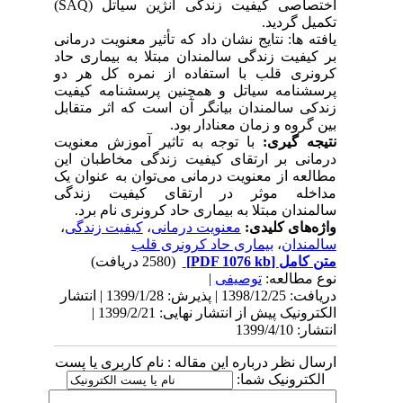
اختصاصی کیفیت زندگی آنژین سیاتل
(SAQ)
تکمیل
گردید.
یافته ها: نتایج نشان داد که تأثیر معنویت درمانی
بر کیفیت زندگی سالمندان
مبتلا به بیماری حاد
کرونری قلب
با استفاده از نمره کل هر دو
پرسشنامه سیاتل و همچنین پرسشنامه کیفیت
زندکی سالمندان
بیانگر آن است که اثر متقابل
بین گروه و زمان معنادار بود
.
نتیجه گیری:
با توجه به تاثیر
آموزش معنویت
درمانی بر ارتقای کیفیت زندگی مخاطبان این
مطالعه
از
معنویت درمانی
می‌توان
به عنوان یک
مداخله موثر در ارتقای کیفیت زندگی
سالمندان
مبتلا به بیماری حاد کرونری نام برد.
واژه‌های کلیدی:
معنویت درمانی
،
کیفیت زندگی
،
سالمندان
،
بیماری حاد کرونری قلب
متن کامل
[PDF 1076 kb]
(2580 دریافت)
نوع مطالعه:
توصیفی
|
دریافت: 1398/12/25 | پذیرش: 1399/1/28 | انتشار
الکترونیک پیش از انتشار نهایی: 1399/2/21 |
انتشار: 1399/4/10
ارسال نظر درباره این مقاله : نام کاربری یا پست
الکترونیک شما: