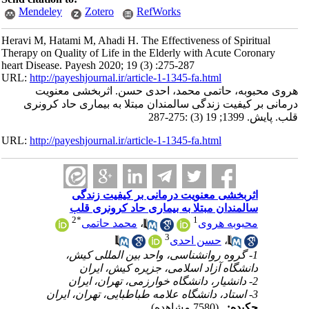
Mendeley
Zotero
RefWorks
Heravi M, Hatami M, Ahadi H. The Effectiveness of Spiritual
Therapy on Quality of Life in the Elderly with Acute Coronary
heart Disease. Payesh 2020; 19 (3) :275-287
URL:
http://payeshjournal.ir/article-1-1345-fa.html
هروی محبوبه، حاتمی محمد، احدی حسن. اثربخشی معنویت
درمانی بر کیفیت زندگی سالمندان مبتلا به بیماری حاد کرونری
قلب. پایش. 1399; 19 (3) :275-287
URL:
http://payeshjournal.ir/article-1-1345-fa.html
اثربخشی معنویت درمانی بر کیفیت زندگی
سالمندان مبتلا به بیماری حاد کرونری قلب
2
*
1
محبوبه هروی
،
محمد حاتمی
3
،
حسن احدی
1- گروه روانشناسی، واحد بین المللی کیش،
دانشگاه آزاد اسلامی، جزیره کیش، ایران
2- دانشیار، دانشگاه خوارزمی، تهران، ایران
3- استاد، دانشگاه علامه طباطبایی، تهران، ایران
چکیده:
(7580 مشاهده)