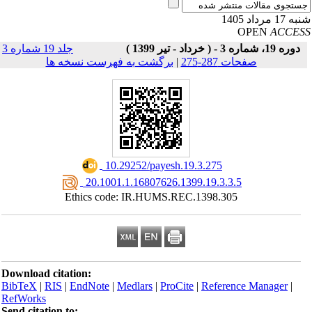
17 مرداد 1405
OPEN
ACCE
دوره 19، شماره 3 - ( خرداد - تیر 1399 )
جلد 19 شماره 3
صفحات 287-275
|
برگشت به فهرست نسخه ها
‎ 10.29252/payesh.19.3.275
‎ 20.1001.1.16807626.1399.19.3.3.5
Ethics code: IR.HUMS.REC.1398.305
Download citation:
BibTeX
|
RIS
|
EndNote
|
Medlars
|
ProCite
|
Reference Manager
|
RefWorks
Send citation to: