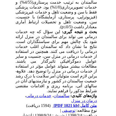
سالمندان به ترتیب خدمت پرستاری(4/55%) و
خدمات تصویربرداری(1/0%) بود. خدمات پزشکی
فقط با سن و وضعیت تاهل و خدمات غیرپزشکی
(فیزیوتراپی، پرستاری، آزمایشگاه) با جنسیت،
سن، وضعیت تاهل و تحصیلات ارتباط آماری
معنادار داشت (0/5
p≤
).
بحث و نتیجه گیری:
این سؤال که چه خدمات
درمانی می تواند برای سالمندان در منزل ارائه
شود یک چالش مهم برای سیاست­گذاران است.
نتایج ما نشان داد که سالمندان اغلب خدمات
درمانی را دریافت می­ کنند. همچنین در استفاده
از خدمات درمانی در منزل سن، جنسیت و سایر
عوامل دموگرافیکی تاثیرگذار می­ باشند.
مطالعات بیشتر می­تواند عوامل مؤثر در استفاده
از خدمات درمانی در منزل را توضیح دهد. علاوه­
براین لازم است متولیان امر سلامت با درک رشد
جمعیت سالمندان در کشور و نیازمندی­های آنان در
سال­های آتی، برنامه ریزی و اقدامات مقتضی
شرایط مذکور را فراهم نمایند.
واژه‌های کلیدی:
سالمندان
،
خدمات درمانی
،
درمان در منزل
متن کامل
[PDF 1021 kb]
(1594 دریافت)
نوع مطالعه:
توصیفی
|
دریافت: 1398/2/4 | پذیرش: 1398/9/24 | انتشار