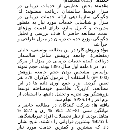
چکیده:
(6153 مشاهده)
مقدمه:
بخش عظیمی از خدمات درمانی در
منزل توسط سالمندان دریافت می­شوند؛ لذا
چگونگی سازماندهی ارائه خدمات درمانی در
منزل و شناسایی خدمات مورد نیاز به منظور
مدیریت و کنترل منابع، دارای اهمیت ویژه­ای
است. مطالعه حاضر با هدف بررسی و تحلیل
چگونگی توزیع خدمات درمان در منزل طراحی و
اجرا شد
مواد و روش کار:
در این مطالعه توصیفی- تحلیلی
(مقطعی)، جامعه پژوهش شامل سالمندان
دریافت کننده خدمات درمانی در منزل از مرکز
"دم" در 6 ماهه اول سال 1396 بودند. حجم نمونه
براساس مشخص بودن حجم جامعه پژوهش
(1000
n=
) با استفاده از فرمول کوکران 278 نفر
تعیین گردید. ابزار جمع آوری داده­ ها در این
مطالعه، کاربرگ نظام­مندِ خودساخته توسط
پژوهشگر بود. تجزیه و تحلیل داده­ها با استفاده از
نرم افزار
SPSS.19
انجام شد.
یافته ها:
شرکت کنندگان در مطالعه حاضر با
میانگین سنی 81
±
2/5، 59/4 % زن و 65/2 %
متاهل بودند. از نظر تحصیلات افراد غیردانشگاهی
با 0/65% بیشترین فراوانی را داشتند. نتایج نشان
داد که بیشترین و کمترین خدمت مورد نیاز