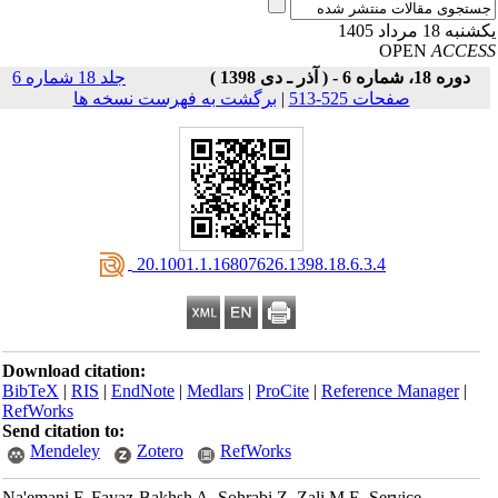
به 18 مرداد 1405
OPEN
ACCE
دوره 18، شماره 6 - ( آذر ـ دی 1398 )
جلد 18 شماره 6
صفحات 525-513
|
برگشت به فهرست نسخه ها
‎ 20.1001.1.16807626.1398.18.6.3.4
Download citation:
BibTeX
|
RIS
|
EndNote
|
Medlars
|
ProCite
|
Reference Manager
|
RefWorks
Send citation to:
Mendeley
Zotero
RefWorks
Na'emani F, Fayaz-Bakhsh A, Sohrabi Z, Zali M E. Service