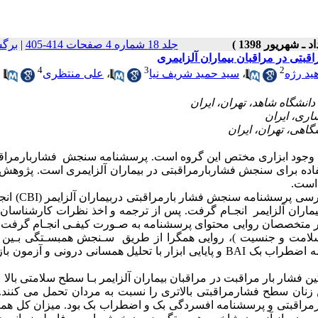
جلد 18 شماره 4 صفحات 414-405
|
برگ
بتی در مراقبان بیماران آلزایمری
4
3
2
هید رژه
،
سید حمید شریف نیا
،
علی منتظری
زمند وجود ابزاری مختص این گروه است. پرسشنامه سنجش فشاربارمراق
اده برای سنجش فشاربارمراقبتی در بیماران آلزایمر
ی
است. پژوهش
 است.
 فارسی پرسشنامه سنجش
فشار بارمراقبتی دربیماران آلزایمر
(CBI)
انج
ماران آلزایمر
انجـام گرفت. پس از ترجمه و اخذ نظرات کارشناسان 
 متخصصان روایی
محتوای پرسشنامه به صـورت کیفـی انجـام گرفت
امت و جنسیت
)، روایی همگرا از طریق سـنجش همبسـتگی بـین 
ه اضطراب بک
BAI
و پایایی ابزار با تحلیل همسانی درونی و آزمون با
گین
فشار بار مراقبت در مراقبان بیماران آلزایمر
بـا سطح سلامتی بالا 
ین زنان سطح فشارمراقبتی بالاتری را نسبت به مردان تحمل می کنند
.
ارمراقبتی و پرسشنامه افسردگی بک و اضطراب بک بود. میزان کل هم