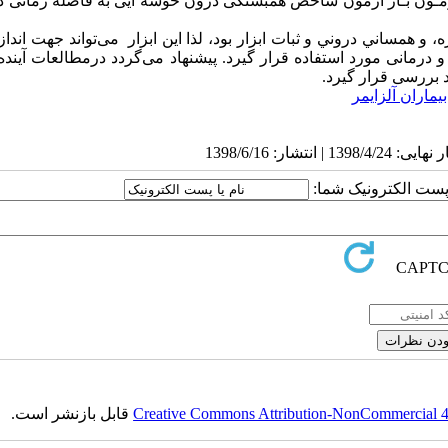
، ﻭ ﻫﻤﺴﺎﻧﻲ ﺩﺭﻭﻧﻲ و ثبات اﺑﺰﺍﺭ ﺑﻮﺩ
،
لذا این ابزار می‌تواند جهت انداز
درمانی مورد استفاده قرار گیرد. پیشنهاد می‌گردد درمطالعات آینده
د بررسی قرار گیرد.
ماران آلزایمر
ا پست الکترونیک شما:
Creative Commons Attribution-NonCommercial 4.0
قابل بازنشر است.