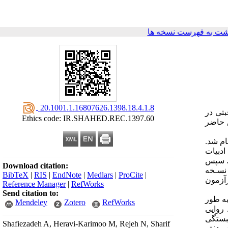
شت به فهرست نسخه ها
‎ 20.1001.1.16807626.1398.18.4.1.8
بتی در
Ethics code: IR.SHAHED.REC.1397.60
 حاضر
ام شد.
ادبیات
. سپس
Download citation:
نسـخه
BibTeX
|
RIS
|
EndNote
|
Medlars
|
ProCite
|
زآزمون
Reference Manager
|
RefWorks
Send citation to:
به طور
Mendeley
Zotero
RefWorks
روایی
بستگی
Shafiezadeh A, Heravi-Karimoo M, Rejeh N, Sharif