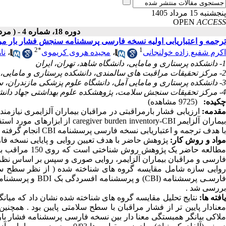
پنجشنبه 15 مرداد 1405
OPEN
ACCESS
دوره 18، شماره 4 - ( مرداد ـ شهریور 1398 )
ترجمه و اعتباریابی اولیه نسخه فارسی پرسشنامه سنجش فشار بار مراق
2
*
1
اکرم شفیع زاده خولنجانی
،
مجیده هروی کریموی
،
نا
1- دانشکده پرستاری و مامایی، دانشگاه شاهد، تهران، ایران
2- مرکز تحقیقات مراقبت های سالمندی، دانشکده پرستاری و مامایی، دانشگاه شاهد، تهران، ایران
3- دانشکده پرستاری و مامایی آمل، دانشگاه علوم پزشکی مازندران، ساری، ایران
4- مرکز تحقیقات سنجش سلامت، پژوهشکده علوم بهداشتی جهاد دانشگاهی، تهران، ایران
چکیده:
(9725 مشاهده)
قدمه:
ارزیابی فشار بارمراقبتی در مراقبان بیماران آلزایمری نیا
یماران آلزایمر
caregiver burden inventory-CBI
از ابزارهای مورد استف
با هدف ترجمه و اعتباریابی نسخه فارسی پرسشنامه
CBI
ا
نجام گرفته
واد و روش کار:
پژوهش حاضر با هدف تعیین روایی و پایایی نسخه
طالعه حاضر یک پژوهش روش شناختی است که روی 150
مراقب بی
ارسی و مراقبان بیماران آلزایمر، روایی صوری و
سپس بر اساس نظر
وایی سازه شامل مقایسه گروه های شناخته شده ( از نظر
سطح سل
ارسـی پرسشنامه
(
CBI
)
و
پرسشنامه افسردگی بک
BDI
و پرسشنام
بررسی شد
.
افته ها:
نتایج تحلیل مقایسه گروه های شناخته شده نشان داد که میان
عنادار پایین تر از فشار مراقبان با سطح سلامتی پایین بود . همچن
ملاکی بیانگر همبستگی معنا دار بین نسخه فارسی پرسشنامه فشار ب