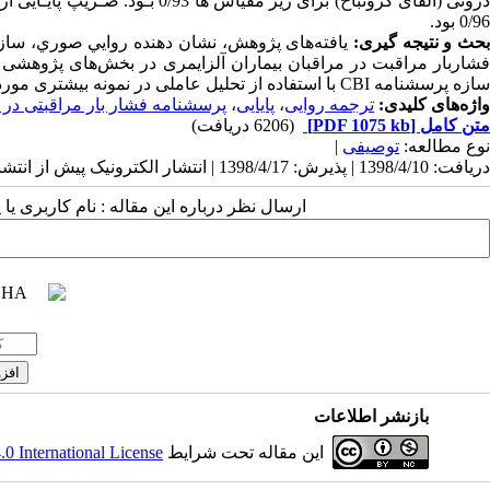
رونی (آلفای کرونباخ) برای زیر مقیاس ها 0/93 بـود. ضـریپ پایـایی آزمـون بـاز آزمون شاخص همبستگی درون خوشه ایی به فاصله زمانی دو هفته
0/96
بود.
حث و نتیجه گیری:
یافته‌های ‌ﭘﮋﻭﻫﺶ، نشان دهنده ﺭﻭﺍﻳﻲ ﺻﻮﺭﻱ، ﺳﺎﺯﻩ
فشاربار مراقبت در مراقبان بیماران آلزایمری در بخش‌های پژوهشی و 
سازه پرسشنامه
CBI
با استفاده از تحلیل عاملی در نمونه بیشتری مور
واژه‌های کلیدی:
ترجمه روایی
،
پایایی
،
پرسشنامه فشار بار مراقبتی در بی
متن کامل
[PDF 1075 kb]
(6206 دریافت)
نوع مطالعه:
توصیفی
|
دریافت: 1398/4/10 | پذیرش: 1398/4/17 | انتشار الکترونیک پیش از انتشار نهایی: 1398/4/24 | انتشار: 1398/6/16
ارسال نظر درباره این مقاله : نام کاربری ی
بازنشر اطلاعات
این مقاله تحت شرایط
 International License