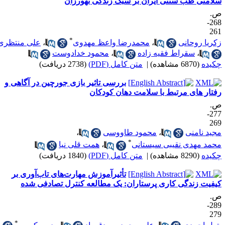
لامتی طب سنتی ایران بر سبک زندگی بهورزان
.
268-
26
*
کریا روحانی
،
محمدرضا واعظ مهدوی
،
علی منتظری
،
سقراط فقیه زاده
،
محمود خدادوست
کیده
(6870 مشاهده)
|
متن کامل (PDF)
(2738 دریافت)
بررسی تاثیر بازی جورچین در آگاهی و
فتار های مرتبط با سلامت دهان کودکان
.
277-
26
جید نامنی
،
محمود طاووسی
،
*
حمد مهدی نقیبی سیستانی
،
همت قلی نیا
کیده
(8290 مشاهده)
|
متن کامل (PDF)
(1840 دریافت)
تأثیرآموزش مهارت‌های تاب‌آوری بر
یفیت زندگی کاری پرستاران: یک مطالعه کنترل تصادفی شده
.
289-
27
*