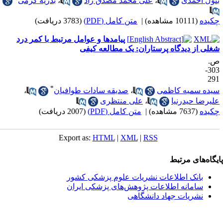
تول احمدی
،
علی محمد مصدق راد
،
بدریه کرمی
کیده
(10111 مشاهده)
|
متن کامل (PDF)
(3783 دریافت)
پیامدها و عوامل مرتبط با کمر درد
غلی از دیدگاه پرستاران: یک مطالعه کیفی
.
303-
29
*
یده سمیه کاظمی
،
صدیقه سادات طوافیان
،
لیرضا حیدرنیا
،
علی منتظری
کیده
(7637 مشاهده)
|
متن کامل (PDF)
(2007 دریافت)
Export as:
HTML
|
XML
|
RSS
یگاه‌های مرتبط
بانک اطلاعات نشریات علوم پزشکی کشور
سامانه اطلاعات پژوهش‌های پزشکی ایران
نشریات جهاد دانشگاهی