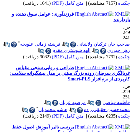
کیده
(7157 مشاهده)
|
متن کامل (PDF)
(1641 دریافت)
فرزندآوری: عوامل سوق دهنده و
ازدارنده
.
249-
24
*
احب جان ترکیان ولاشانی
،
فرشته زمانی علویجه
،
هرا حیدری
،
الهه شوشتری مقدم
کیده
(7792 مشاهده)
|
متن کامل (PDF)
(9082 دریافت)
طراحی و روایی سنجی مقیاس
ربالگری سرطان روده بزرگ مبتنی بر مدل پیشگیرانه سلامت:
ربردی از نرم‌افزار Smart-PLS
.
259-
25
اطمه فیاضی
،
مرضیه عربان
،
*
حمدحسین حقیقی زاده
،
هاشم محمدیان
کیده
(6235 مشاهده)
|
متن کامل (PDF)
(2149 دریافت)
بررسی تاثیر آموزش اصول حفظ