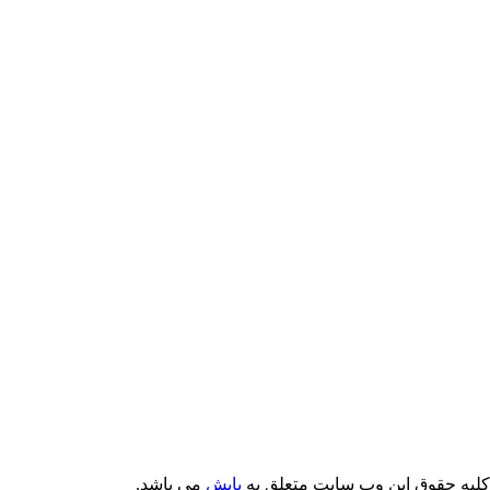
Email: info@Payeshjournal.ir
Web sites: http://www.Payeshjournal.ir
http://www.ihsr.ac.ir
یه حقوق این وب سایت متعلق به
پایش
می باشد.