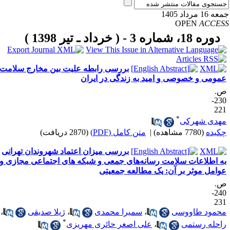
16 مرداد 1405
OPEN
ACCE
دوره 18، شماره 3 - ( خرداد ـ تیر 1398 )
بررسی رابطه علیت بین مخارج سلامت
مومی و خصوصی و امید به زندگی در ایران
.
230-
22
*
هدی شهرکی
کیده
(7780 مشاهده)
|
متن کامل (PDF)
(2870 دریافت)
بررسی میزان اعتماد شهروندان تهرانی
ه اطلاعات سلامت رسانه‌های جمعی و شبکه های اجتماعی مجازی و
وامل موثر بر آن: یک مطالعه جمعیتی
.
240-
23
حمود طاووسی
،
سمیرا محمدی
،
ژیلا صدیقی
،
*
احله رستمی
،
علی اصغر حائری مهریزی