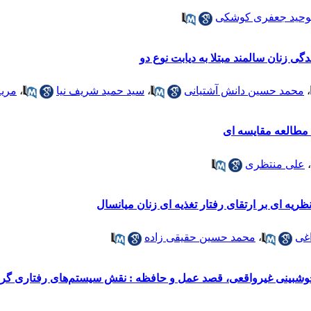
وحید جعفری کوشکی
گی زنان سالمند مبتلا به دیابت نوع دو
،
محمد حسین دانش آشتیانی
،
سید حمید شریف نیا
،
مریم
 مطالعه مقایسه ای
،
علی منتظری
ریه ای بر ارتقای رفتار تغذیه ای زنان میانسال
اغی
،
محمد حسین حقیقی زاده
ر خوشبینی غیرواقعی، قصد عمل و حافظه : نقش سیستم‌های رفتاری گرا