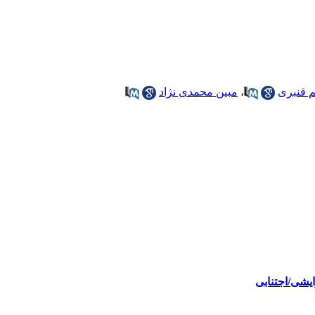
 قنبری
،
مبین محمدی نژاد
یشی/اجتنابی