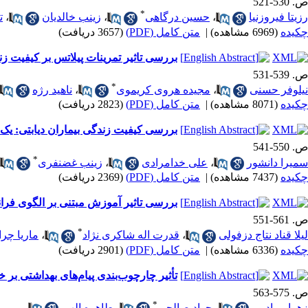
ص. 530-521
*
رزیتا فیروزنیا
،
حسین درگاهی
،
زینب خالدیان
،
ت
چکیده
(6969 مشاهده)
|
متن کامل (PDF)
(3657 دریافت)
بررسی تاثیر تمرینات پیلاتس بر کیفیت زند
ص. 539-531
*
نیلوفر حسنی
،
مجیده هروی کریموی
،
ناهید رژه
چکیده
(8071 مشاهده)
|
متن کامل (PDF)
(2823 دریافت)
بررسی کیفیت زندگی بیماران دیابتی: یک
ص. 550-541
*
سمیرا دانشور
،
علی خدامرادی
،
زینب غضنفری
چکیده
(7437 مشاهده)
|
متن کامل (PDF)
(2369 دریافت)
بررسی تاثیر آموزش مبتنی بر الگوی فرانظ
ص. 561-551
*
لیلا قناد نتاج دزفولی
،
قدرت اله شاکری نژاد
،
ماریا چر
چکیده
(6336 مشاهده)
|
متن کامل (PDF)
(2901 دریافت)
تأثیر چارچوب‌بندی پیام‌های بهداشتی ب
ص. 575-563
*
زهرا مرادپور
،
جواد صالحی
،
طاهره الهی