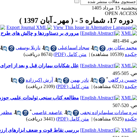
پنجشنبه 15 مرداد 1405
OPEN
ACCESS
دوره 17، شماره 5 - ( مهر ـ آبان 1397 )
مروری بر دستاوردها و چالش های طرح 
ص. 494-481
محمد پیکان پور
،
سجاد اسماعیلی
،
نازیلا یوسفی
،
چکیده
(10539 مشاهده)
|
متن کامل (PDF)
(8674 دریافت)
علل شکایات بیماران قبل و بعد از اجرا
ص. 505-495
*
حسین درگاهی
،
نادر بهمن
،
آرش اکبرزاده
چکیده
(6221 مشاهده)
|
متن کامل (PDF)
(2109 دریافت)
مطالعه کتاب سنجی تولیدات علمی حوزه ای
ص. 520-507
*
نیره سادات سلیمانزاده نجفی
،
عاصفه عاصمی
،
مظفر 
چکیده
(6525 مشاهده)
|
متن کامل (PDF)
(3441 دریافت)
بررسی نقاط قوت و ضعف ابزارهای ارزشی