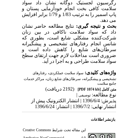
رگرسیون لجستیک دوگانه نشان داد سواد
سلامت کافی بخت انجام خودآزمایی پستان و
پاپ اسمیر را به ترتیب 1/83 و 1/79 برابر افزایش
می دهد.
بحث و نتیجه گیری:
نتایج مطالعه حاضر نشان
داد که سواد سلامت ناکافی در بین زنان
شرکت‌کننده مشکلی شایع است، بطوری که
شانس انجام رفتارهای تشخیصی و پیشگیرانه
سرطان‌های شایع را کاهش داده است و
ضروری است مداخلات لازم جهت ارتقای سطح
سواد سلامت طراحی و به اجرا در آید.
واژه‌های کلیدی:
،
سواد سلامت عملکردی
رفتارهای
،
،
تشخیصی و پیشگیرانه
سرطان‌های شایع زنان
مراکز خدمات
جامع سلامت
(2192 دریافت)
متن کامل
[PDF 1074 kb]
نوع مطالعه:
|
توصیفی
پذیرش: 1396/6/4 | انتشار الکترونیک پیش از
انتشار نهایی: 1396/7/2 | انتشار: 1396/6/24
بازنشر اطلاعات
این مقاله تحت شرایط
Creative Commons