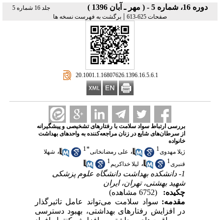
دوره 16، شماره 5 - ( مهر ـ آبان 1396 )
جلد 16 شماره 5
|
صفحات 625-613
برگشت به فهرست نسخه ها
‎ 20.1001.1.16807626.1396.16.5.6.1
بررسی ارتباط سواد سلامت با رفتارهای تشخیصی و پیشگیرانه
از سرطان‌های شایع در زنان مراجعه‌کننده به واحدهای بهداشت
خانواده
1
*
1
،
،
ژیلا مهدوی
علی رمضانخانی
شهلا
1
1
،
قنبری
لیلا خداکریم
1- دانشکده بهداشت دانشگاه علوم پزشکی
شهید بهشتی، تهران، ایران
چکیده:
(6752 مشاهده)
مقدمه:
سواد سلامت می‌تواند عامل تاثیرگذار
در افزایش رفتارهای بهداشتی، بهبود دسترسی