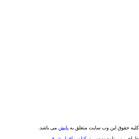
Email: info@Payeshjournal.ir
Web sites: http://www.Payeshjournal.ir
http://www.ihsr.ac.ir
یه حقوق این وب سایت متعلق به
پایش
می باشد.
احی و برنامه نویسی :
یکتاوب افزار شرق