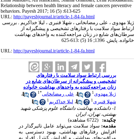
Relationship between health literacy and female cancers preventive
behaviors. Payesh 2017; 16 (5) :613-625
URL:
http://payeshjournal.ir/article-1-84-fa.html
ژیلا مهدوی ، علی رمضانخانی ، شهلا قنبری ، لیلا خداکریم . بررسی
ارتباط سواد سلامت با رفتارهای تشخیصی و پیشگیرانه از
سرطان‌های شایع در زنان مراجعه‌کننده به واحدهای بهداشت
خانواده. پایش. 1396; 16 (5) :613-625
URL:
http://payeshjournal.ir/article-1-84-fa.html
بررسی ارتباط سواد سلامت با رفتارهای
تشخیصی و پیشگیرانه از سرطان‌های شایع در
زنان مراجعه‌کننده به واحدهای بهداشت خانواده
1
*
1
ژیلا مهدوی
،
علی رمضانخانی
،
1
1
شهلا قنبری
،
لیلا خداکریم
1- دانشکده بهداشت دانشگاه علوم پزشکی شهید
بهشتی، تهران، ایران
چکیده:
(6722 مشاهده)
مقدمه:
سواد سلامت می‌تواند عامل تاثیرگذار در
افزایش رفتارهای بهداشتی، بهبود دسترسی به
مراقبت‌های بهداشتی و افزایش کنترل افراد به