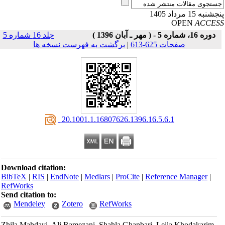
نبه 15 مرداد 1405
OPEN
ACCE
دوره 16، شماره 5 - ( مهر ـ آبان 1396 )
جلد 16 شماره 5
صفحات 625-613
|
برگشت به فهرست نسخه ها
‎ 20.1001.1.16807626.1396.16.5.6.1
Download citation:
BibTeX
|
RIS
|
EndNote
|
Medlars
|
ProCite
|
Reference Manager
|
RefWorks
Send citation to:
Mendeley
Zotero
RefWorks
Zhila Mahdavi, Ali Ramezani, Shahla Ghanbari, Leila Khodakarim.