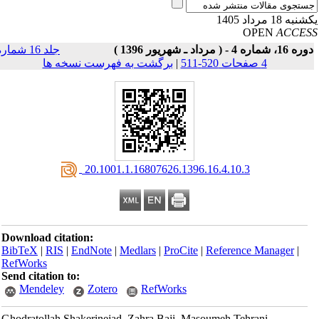
به 18 مرداد 1405
OPEN
ACCE
16، شماره 4 - ( مرداد ـ شهریور 1396 )
جلد 16 شماره
4 صفحات 520-511
|
برگشت به فهرست نسخه ها
‎ 20.1001.1.16807626.1396.16.4.10.3
Download citation:
BibTeX
|
RIS
|
EndNote
|
Medlars
|
ProCite
|
Reference Manager
|
RefWorks
Send citation to:
Mendeley
Zotero
RefWorks
Ghodratollah Shakerinejad, Zahra Baji, Masoumeh Tehrani,