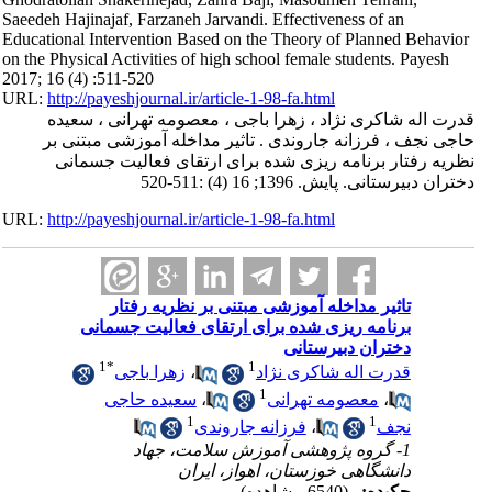
Saeedeh Hajinajaf, Farzaneh Jarvandi. Effectiveness of an
Educational Intervention Based on the Theory of Planned Behavior
on the Physical Activities of high school female students. Payesh
2017; 16 (4) :511-520
URL:
http://payeshjournal.ir/article-1-98-fa.html
قدرت اله شاکری نژاد ، زهرا باجی ، معصومه تهرانی ، سعیده
حاجی نجف ، فرزانه جاروندی . تاثیر مداخله آموزشی مبتنی بر
نظریه رفتار برنامه ریزی شده برای ارتقای فعالیت جسمانی
دختران دبیرستانی. پایش. 1396; 16 (4) :511-520
URL:
http://payeshjournal.ir/article-1-98-fa.html
تاثیر مداخله آموزشی مبتنی بر نظریه رفتار
برنامه ریزی شده برای ارتقای فعالیت جسمانی
دختران دبیرستانی
1
*
1
قدرت اله شاکری نژاد
،
زهرا باجی
1
،
معصومه تهرانی
،
سعیده حاجی
1
1
نجف
،
فرزانه جاروندی
1- گروه پژوهشی آموزش سلامت، جهاد
دانشگاهی خوزستان، اهواز، ایران
چکیده:
(6540 مشاهده)