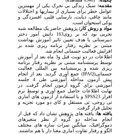
مقدمه:
سبک زندگی بی تحرک یکی از مهمترین
عوامل خطر برای بسیاری از بیماریها و اختلالات
مانند چاقی، دیابت، نارسایی قلبی، افسردگی و
پوکی استخوان است.
مواد و روش کار:
پژوهش حاضر یک مطالعه شبه
تجربی بود که بر روی163 دانش آموز دختر
دبیرستانی با هدف تعیین تاثیر آموزش بهداشت
مبتنی بر نظریه رفتار برنامه ریزی شده بر
افزایش فعالیت جسمانی انجام شد.
اطلاعات در دو نوبت قبل و3 ماه بعد از آموزش
توسط پرسشنامه مبتنی بر نظریه رفتار برنامه
ریزی شده و پرسشنامه بین المللی فعالیت
جسمانی(IPAQ) جمع آوری گردید. بعد از انجام
پیش آزمون مداخله آموزشی طی 4 جلسه
آموزشی برای گروه آزمون انجام گرفت. در
نهایت اطلاعات حاصل جمع آوری و توسط نرم
افزار SPSS23 و با استفاده از آزمون های آماری
تی زوجی، تی مستقل و کای دو مورد تجزیه و
تحلیل قرار گرفت.
یافته ها:
یافته های پژوهش نشان داد که قبل از
انجام مداخله دو گروه از نظر متغیرهای
دموگرافیک، میانگین نمرات سازه های مختلف
الگو و رفتار تفاوت آماری معنا دار با هم نداشتند.