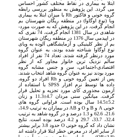
ابتلا به بیماری در نقاط مختلف کشور احساس
می گردد. این پژوهش به منظور بررسی رابطه
گروه خونی و فاکتور Rh با میزان ابتلا به بیماری
وبا (نوع اوگاوا) در منطقه ریگان شهرستان بم
انجام گرفت. در این پژوهش که به صورت مورد-
شاهدی در سال 1381 انجام گرفت، 74 نفری که
در اپیدمی سال 1376 در منطقه ریگان شهرستان
بم از نظر کلینیکی و آزمایشگاهی آلوده به وبای
نوع اوگاوا شناخته شده بودند، به عنوان گروه
مورد درنظر گرفته شدند. تعداد 74 نفر از افراد
سالم نزدیک ترین خانوار مجاور که از نظر
اقتصادی-اجتماعی، سن و جنس مشابه گروه
مورد بودند نیز به عنوان گروه شاهد انتخاب شدند.
پس از تعیین گروه خونی و Rh افراد دو گروه،
داده ها توسط نرم افزار SPSS با استفاده از
آزمون مجذوری کای مورد تجزیه و تحلیل قرار
گرفت. میانگین سنی مردان 4.7±11.3 و زنان
5.2±14.5 سال بوده است. فراوانی گروه های
خونی A و B و O و AB در بیماران به ترتیب 14.9،
21.6، 62.6 و 1.3 درصد و در گروه شاهد به ترتیب
32.4، 33.7، 29.7 و 4.2 درصد بوده است. نتایج
نشان داد که گروه خونی O حدود 3.8 برابر بیشتر
از سایر افراد در معرض خطر ابتلا قرار داشته اند
(3.8=OR). بر اساس نتایج به دست آمده با