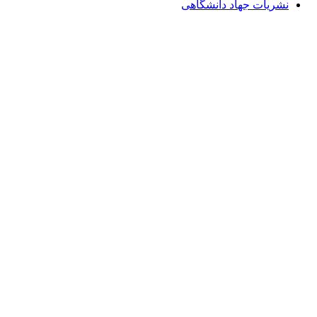
نشریات جهاد دانشگاهی
Email: info@Payeshjournal.ir