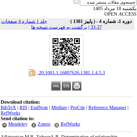
به 18 مرداد 1405
OPEN
ACCE
دوره 1، شماره 4 - ( پاییز 1381 )
جلد 1 شماره 4 صفحات
37-33
|
برگشت به فهرست نسخه ها
‎ 20.1001.1.16807626.1381.1.4.5.3
Download citation:
BibTeX
|
RIS
|
EndNote
|
Medlars
|
ProCite
|
Reference Manager
|
RefWorks
Send citation to:
Mendeley
Zotero
RefWorks
Aflatounian M.R, ZohoorA.R. Determination of relationship