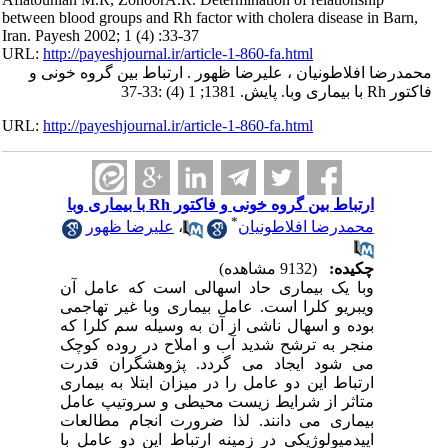
between blood groups and Rh factor with cholera disease in Barn,
Iran. Payesh 2002; 1 (4) :33-37
URL:
http://payeshjournal.ir/article-1-860-fa.html
محمدرضا افلاطونیان ، علیرضا ظهور . ارتباط بین گروه خونی و
فاکتور Rh با بیماری وبا. پایش. 1381; 1 (4) :33-37
URL:
http://payeshjournal.ir/article-1-860-fa.html
ارتباط بین گروه خونی و فاکتور Rh با بیماری وبا
*
محمدرضا افلاطونیان
،
علیرضا ظهور
چکیده:
(9132 مشاهده)
وبا یک بیماری حاد اسهالی است که عامل آن
ویبریو کلرا است. عامل بیماری وبا غیر تهاجمی
بوده و اسهال ناشی از آن به وسیله سم کلرا که
منجر به ترشح شدید آب و املاح در روده کوچک
می شود ایجاد می گردد. پژوهشگران قدرت
ارتباط این دو عامل را در میزان ابتلا به بیماری
متاثر از شرایط زیست محیطی و سروتیپ عامل
بیماری می دانند. لذا ضرورت انجام مطالعات
اپیدمیولوژیکی در زمینه ارتباط این دو عامل با