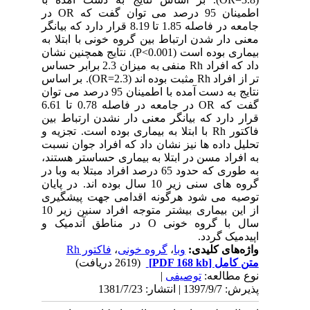
اطمینان 95 درصد می توان گفت که OR در
جامعه در فاصله 1.85 تا 8.19 قرار دارد که بیانگر
معنی دار شدن ارتباط بین گروه خونی با ابتلا به
بیماری بوده است (0.001>P). نتایج همچنین نشان
داد که افراد Rh منفی به میزان 2.3 برابر حساس
تر از افراد Rh مثبت بوده اند (2.3=OR). بر اساس
نتایج به دست آمده با اطمینان 95 درصد می توان
گفت که OR در جامعه در فاصله 0.78 تا 6.61
قرار دارد که بیانگر معنی دار نشدن ارتباط بین
فاکتور Rh با ابتلا به بیماری بوده است. تجزیه و
تحلیل داده ها نیز نشان داد که افراد جوان نسبت
به افراد مسن در ابتلا به بیماری حساستر هستند،
به طوری که حدود 65 درصد افراد مبتلا به وبا در
گروه های سنی زیر 10 سال بوده اند. در پایان
توصیه می شود هرگونه اقدامی جهت پیشگیری
از این بیماری بیشتر متوجه افراد سنین زیر 10
سال با گروه خونی O در مناطق آندمیک و
اپیدمیک گردد.
واژه‌های کلیدی:
وبا
،
گروه خونی
،
فاکتور Rh
متن کامل
[PDF 168 kb]
(2619 دریافت)
نوع مطالعه:
توصیفی
|
پذیرش: 1397/9/7 | انتشار: 1381/7/23