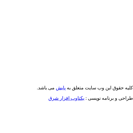
Email: info@Payeshjournal.ir
Web sites: http://www.Payeshjournal.ir
http://www.ihsr.ac.ir
یه حقوق این وب سایت متعلق به
پایش
می باشد.
احی و برنامه نویسی :
یکتاوب افزار شرق