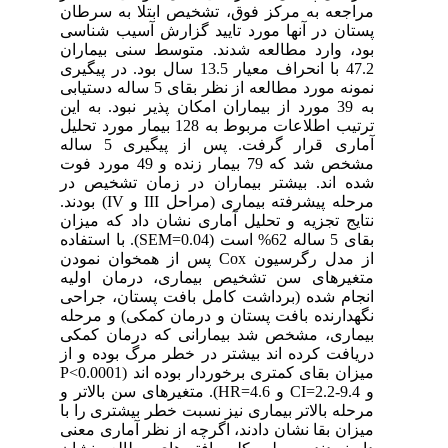
مراجعه به مرکز فوق، تشخیص ابتلا به سرطان
پستان در آنها مورد تایید گزارش آسیب شناسی
بود، وارد مطالعه شدند. متوسط سنی بیماران
47.2 با انحراف معیار 13.5 سال بود. در پیگیری
نمونه مورد مطالعه از نظر بقای 5 ساله دستیابی
به 39 مورد از بیماران امکان پذیر نبود. به این
ترتیب اطلاعات مربوط به 128 بیمار مورد تحلیل
آماری قرار گرفت. پس از پیگیری 5 ساله
مشخص شد که 79 بیمار زنده و 49 مورد فوت
شده اند. بیشتر بیماران در زمان تشخیص در
مرحله پیشرفته بیماری (مراحل III و IV) بودند.
نتایج تجزیه و تحلیل آماری نشان داد که میزان
بقای 5 ساله 62% است (0.04=SEM). با استفاده
از مدل رگرسیون Cox پس از همخوان نمودن
متغیرهای سن تشخیص بیماری، درمان اولیه
انجام شده (برداشت کامل بافت پستان، جراحی
نگهدارنده بافت پستان و درمان کمکی) و مرحله
بیماری، مشخص شد بیمارانی که درمان کمکی
دریافت کرده اند بیشتر در خطر مرگ بوده و از
میزان بقای کمتری برخوردار بوده اند (P<0.0001
و CI=2.2-9.4 و HR=4.6). متغیرهای سن بالاتر و
مرحله بالاتر بیماری نیز نسبت خطر بیشتری را با
میزان بقا نشان دادند، اگرچه از نظر آماری معنی