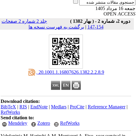
16 مرداد 1405
OPEN
ACCE
دوره 2، شماره 2 - ( بهار 1382 )
جلد 2 شماره 2 صفحات
154-147
|
برگشت به فهرست نسخه ها
‎ 20.1001.1.16807626.1382.2.2.8.9
Download citation:
BibTeX
|
RIS
|
EndNote
|
Medlars
|
ProCite
|
Reference Manager
|
RefWorks
Send citation to:
Mendeley
Zotero
RefWorks
Vahdaninia M, Harirchi A.M, Montazeri A. Five- year survival in