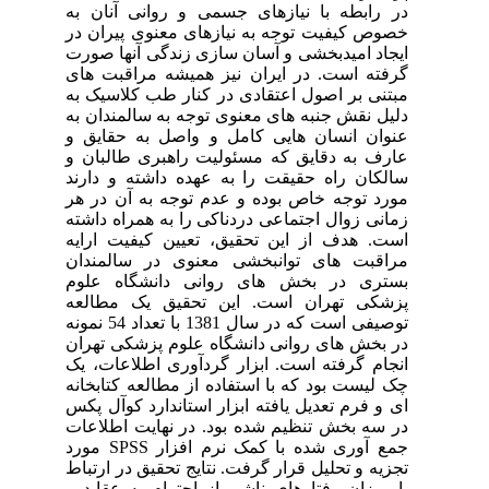
در رابطه با نیازهای جسمی و روانی آنان به
خصوص کیفیت توجه به نیازهای معنوی پیران در
ایجاد امیدبخشی و آسان سازی زندگی آنها صورت
گرفته است. در ایران نیز همیشه مراقبت های
مبتنی بر اصول اعتقادی در کنار طب کلاسیک به
دلیل نقش جنبه های معنوی توجه به سالمندان به
عنوان انسان هایی کامل و واصل به حقایق و
عارف به دقایق که مسئولیت راهبری طالبان و
سالکان راه حقیقت را به عهده داشته و دارند
مورد توجه خاص بوده و عدم توجه به آن در هر
زمانی زوال اجتماعی دردناکی را به همراه داشته
است. هدف از این تحقیق، تعیین کیفیت ارایه
مراقبت های توانبخشی معنوی در سالمندان
بستری در بخش های روانی دانشگاه علوم
پزشکی تهران است. این تحقیق یک مطالعه
توصیفی است که در سال 1381 با تعداد 54 نمونه
در بخش های روانی دانشگاه علوم پزشکی تهران
انجام گرفته است. ابزار گردآوری اطلاعات، یک
چک لیست بود که با استفاده از مطالعه کتابخانه
ای و فرم تعدیل یافته ابزار استاندارد کوآل پکس
در سه بخش تنظیم شده بود. در نهایت اطلاعات
جمع آوری شده با کمک نرم افزار SPSS مورد
تجزیه و تحلیل قرار گرفت. نتایج تحقیق در ارتباط
با میزان رفتارهای ناشی از احترام به عقاید و