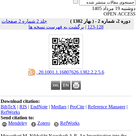
به 19 مرداد 1405
OPEN
ACCE
دوره 2، شماره 2 - ( بهار 1382 )
جلد 2 شماره 2 صفحات
128-123
|
برگشت به فهرست نسخه ها
‎ 20.1001.1.16807626.1382.2.2.5.6
Download citation:
BibTeX
|
RIS
|
EndNote
|
Medlars
|
ProCite
|
Reference Manager
|
RefWorks
Send citation to:
Mendeley
Zotero
RefWorks
Movaghari M, Nikbakht Nasrabadi A.R. An Investigation into the