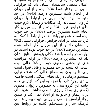
اعمال مذهبی سالمندان نشان داد که فراوانی
نسبی این رفتار فقط 34% بوده و از این میزان
کار انجام شده بیشترین درصد (45%) در حد
متوسط بود. نتیجه نهایی در ارتباط با میزان
فراوانی نسبی تدارک امکانات و وسایل لازم جهت
ادای فرایض نیز، 41% بوده و از این میزان کار
انجام شده بیشترین درصد (53%) در حد خوب
بوده است. همچنین یافته ها در ارتباط با کمک به
فرد سالمند در ادای فرایض، فراوانی نسبی 62%
را نشان داد و از این میزان کار انجام شده
بیشترین درصد (57%) در حد خوب بوده است. در
نهایت، در رابطه با هدف کلی پژوهش، نتایج نشان
داد که بیشترین درصد (50%) در ارایه مراقبت
های توانبخشی معنوی خوب و 6% عالی بوده
است، که نتیجه در حد مطلوب و قابل قبول است
ولی تا رسیدن به سطح عالی که هدف نهایی
سیستم درمانی در یک نظام اسلامی است فاصله
زیادی وجود دارد. با توجه به این که بازتوانی همه
جانبه این گروه سنی به خصوص بازتوانی معنوی
(که نیازی به تکنولوژی خاصی نداشته، هزینه ای
برای بیمار و خانواده او ایجاد نمی کند و ضمن
ایجاد آرامش جسمی و روانی جهت بیمار عاملی
فرهنگ ساز و مستحکم کننده در روابط بین