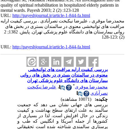
quality of spiritual rehabilitation in hospitalized elderly patients in
mental wards. Payesh 2003; 2 (2) :123-128
URL:
http://payeshjournal.ir/article-1-844-fa.html
محمدرضا موقری ، علیرضا نیکبخت نصرآبادی . بررسی کیفیت ارایه
مراقبت های توانبخشی معنوی در سالمندان بستری در بخش های
روانی بیمارستان های دانشگاه علوم پزشکی تهران. پایش. 1382; 2
(2) :123-128
URL:
http://payeshjournal.ir/article-1-844-fa.html
بررسی کیفیت ارایه مراقبت های توانبخشی
معنوی در سالمندان بستری در بخش های روانی
بیمارستان های دانشگاه علوم پزشکی تهران
*
محمدرضا موقری
،
علیرضا نیکبخت
نصرآبادی
چکیده:
(10071 مشاهده)
بررسی های جهانی نشان می دهد که جمعیت
سالمند به علت ارتقای سطح بهداشت و کیفیت
زندگی در حال افزایش است. لذا در بسیاری از
کشورها از جمله آمریکا و انگلیس که طب و
پرستاری سالمندی شناخته شده است تحقیقاتی