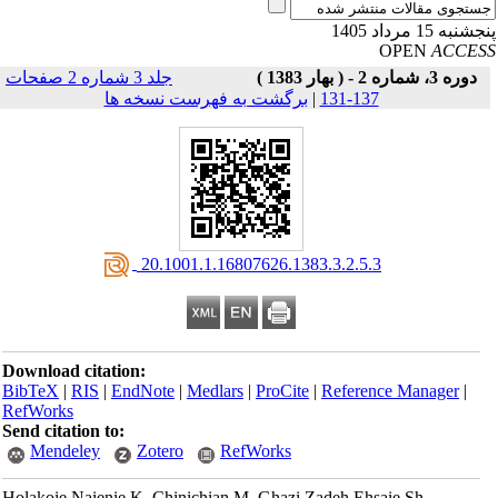
نبه 15 مرداد 1405
OPEN
ACCE
دوره 3، شماره 2 - ( بهار 1383 )
جلد 3 شماره 2 صفحات
137-131
|
برگشت به فهرست نسخه ها
‎ 20.1001.1.16807626.1383.3.2.5.3
Download citation:
BibTeX
|
RIS
|
EndNote
|
Medlars
|
ProCite
|
Reference Manager
|
RefWorks
Send citation to:
Mendeley
Zotero
RefWorks
Holakoie Naienie K, Chinichian M, Ghazi Zadeh Ehsaie Sh,