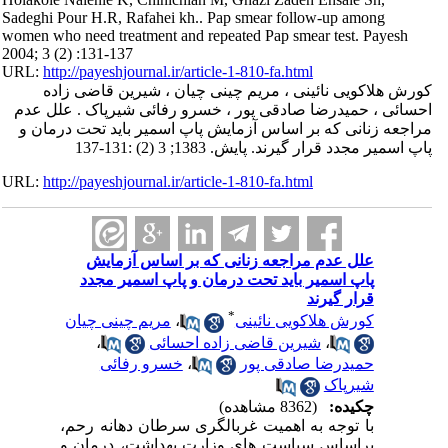
Sadeghi Pour H.R, Rafahei kh.. Pap smear follow-up among
women who need treatment and repeated Pap smear test. Payesh
2004; 3 (2) :131-137
URL:
http://payeshjournal.ir/article-1-810-fa.html
کورش هلاکویی نائینی ، مریم چینی چیان ، شیرین قاضی زاده
احسائی ، حمیدرضا صادقی پور ، خسرو رفائی شیرپاک . علل عدم
مراجعه زنانی که بر اساس آزمایش پاپ اسمیر باید تحت درمان و
پاپ اسمیر مجدد قرار گیرند. پایش. 1383; 3 (2) :131-137
URL:
http://payeshjournal.ir/article-1-810-fa.html
علل عدم مراجعه زنانی که بر اساس آزمایش
پاپ اسمیر باید تحت درمان و پاپ اسمیر مجدد
قرار گیرند
*
کورش هلاکویی نائینی
،
مریم چینی چیان
،
شیرین قاضی زاده احسائی
،
حمیدرضا صادقی پور
،
خسرو رفائی
شیرپاک
چکیده:
(8362 مشاهده)
با توجه به اهمیت غربالگری سرطان دهانه رحم،
براساس سیاست های وزارت بهداشت، درمان و