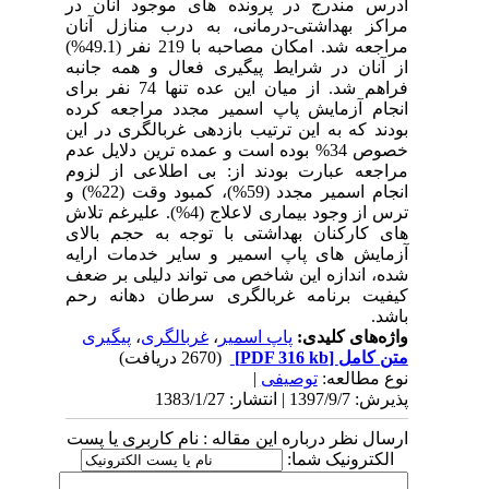
آدرس مندرج در پرونده های موجود آنان در
مراکز بهداشتی-درمانی، به درب منازل آنان
مراجعه شد. امکان مصاحبه با 219 نفر (49.1%)
از آنان در شرایط پیگیری فعال و همه جانبه
فراهم شد. از میان این عده تنها 74 نفر برای
انجام آزمایش پاپ اسمیر مجدد مراجعه کرده
بودند که به این ترتیب بازدهی غربالگری در این
خصوص 34% بوده است و عمده ترین دلایل عدم
مراجعه عبارت بودند از: بی اطلاعی از لزوم
انجام اسمیر مجدد (59%)، کمبود وقت (22%) و
ترس از وجود بیماری لاعلاج (4%). علیرغم تلاش
های کارکنان بهداشتی با توجه به حجم بالای
آزمایش های پاپ اسمیر و سایر خدمات ارایه
شده، اندازه این شاخص می تواند دلیلی بر ضعف
کیفیت برنامه غربالگری سرطان دهانه رحم
باشد.
واژه‌های کلیدی:
پاپ اسمیر
،
غربالگری
،
پیگیری
متن کامل
[PDF 316 kb]
(2670 دریافت)
نوع مطالعه:
توصیفی
|
پذیرش: 1397/9/7 | انتشار: 1383/1/27
ارسال نظر درباره این مقاله : نام کاربری یا پست
الکترونیک شما: