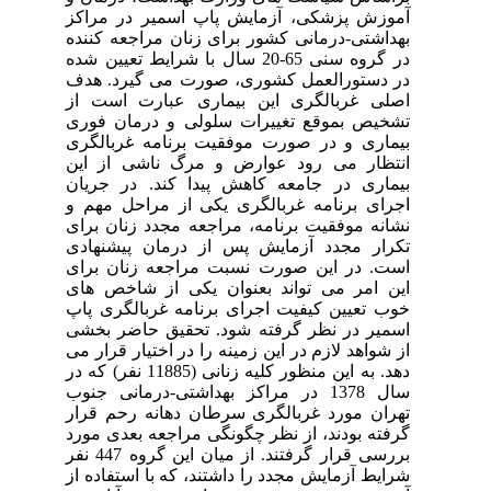
آموزش پزشکی، آزمایش پاپ اسمیر در مراکز
بهداشتی-درمانی کشور برای زنان مراجعه کننده
در گروه سنی 65-20 سال با شرایط تعیین شده
در دستورالعمل کشوری، صورت می گیرد. هدف
اصلی غربالگری این بیماری عبارت است از
تشخیص بموقع تغییرات سلولی و درمان فوری
بیماری و در صورت موفقیت برنامه غربالگری
انتظار می رود عوارض و مرگ ناشی از این
بیماری در جامعه کاهش پیدا کند. در جریان
اجرای برنامه غربالگری یکی از مراحل مهم و
نشانه موفقیت برنامه، مراجعه مجدد زنان برای
تکرار مجدد آزمایش پس از درمان پیشنهادی
است. در این صورت نسبت مراجعه زنان برای
این امر می تواند بعنوان یکی از شاخص های
خوب تعیین کیفیت اجرای برنامه غربالگری پاپ
اسمیر در نظر گرفته شود. تحقیق حاضر بخشی
از شواهد لازم در این زمینه را در اختیار قرار می
دهد. به این منظور کلیه زنانی (11885 نفر) که در
سال 1378 در مراکز بهداشتی-درمانی جنوب
تهران مورد غربالگری سرطان دهانه رحم قرار
گرفته بودند، از نظر چگونگی مراجعه بعدی مورد
بررسی قرار گرفتند. از میان این گروه 447 نفر
شرایط آزمایش مجدد را داشتند، که با استفاده از