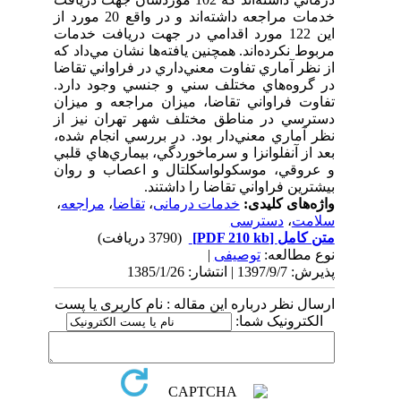
خدمات مراجعه داشته‌اند و در واقع 20 مورد از
اين 122 مورد اقدامي در جهت دريافت خدمات
مربوط نكرده‌اند. همچنين يافته‌ها نشان مي‌داد كه
از نظر آماري تفاوت معني‌داري در فراواني تقاضا
در گروه‌هاي مختلف سني و جنسي وجود دارد.
تفاوت فراواني تقاضا، ميزان مراجعه و ميزان
دسترسي در مناطق مختلف شهر تهران نيز از
نظر آماري معني‌دار بود. در بررسي انجام شده،
بعد از آنفلوانزا و سرماخوردگي، بيماري‌هاي قلبي
و عروقي، موسكولواسكلتال و اعصاب و روان
بيشترين فراواني تقاضا را داشتند.
واژه‌های کلیدی:
خدمات درمانی
،
تقاضا
،
مراجعه
،
سلامت
،
دسترسی
متن کامل
[PDF 210 kb]
(3790 دریافت)
نوع مطالعه:
توصیفی
|
پذیرش: 1397/9/7 | انتشار: 1385/1/26
ارسال نظر درباره این مقاله : نام کاربری یا پست
الکترونیک شما: