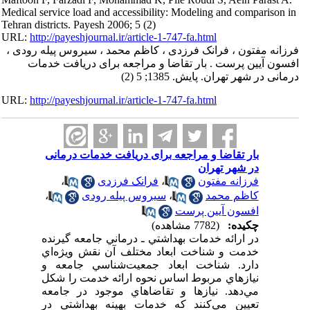
Medical service load and accessibility: Modeling and comparison in
Tehran districts. Payesh 2006; 5 (2)
URL:
http://payeshjournal.ir/article-1-747-fa.html
فرزانه مفتون ، فرانک فرزدی ، کاظم محمد ، سیروس پیله رودی ،
افسون آیین پرست . بار تقاضا و مراجعه برای دریافت خدمات
درمانی در شهر تهران. پایش. 1385; 5 (2)
URL:
http://payeshjournal.ir/article-1-747-fa.html
بار تقاضا و مراجعه برای دریافت خدمات درمانی
در شهر تهران
فرزانه مفتون
،
فرانک فرزدی
،
کاظم محمد
،
سیروس پیله رودی
،
افسون آیین پرست
چکیده:
(7782 مشاهده)
در ارائه خدمات بهداشتي ـ درماني جامعه گيرنده
خدمت و شناخت ابعاد مختلف آن نقش ويژه‌اي
دارد. شناخت ابعاد جمعيت‌شناسي جامعه و
نيازهاي مربوط اساس نحوه ارائه خدمت را شكل
مي‌دهد. نيازها و تقاضاهاي موجود در جامعه
تعيين مي‌كنند كه خدمات بهينه بهداشتي در