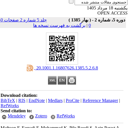
به 18 مرداد 1405
OPEN
ACCE
ره 5، شماره 2 - ( بهار 1385 )
جلد 5 شماره 2 صفحات 0-
0
|
برگشت به فهرست نسخه ها
‎ 20.1001.1.16807626.1385.5.2.6.8
Download citation:
BibTeX
|
RIS
|
EndNote
|
Medlars
|
ProCite
|
Reference Manager
|
RefWorks
Send citation to:
Mendeley
Zotero
RefWorks
Maftoon F, Farzadi F, Mohammad K, Pile Roudi S, Aein Parast A.