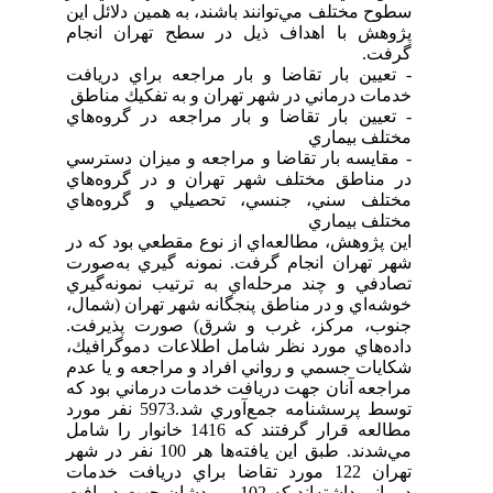
سطوح مختلف مي‌توانند باشند، به همين دلائل اين
پژوهش با اهداف ذيل در سطح تهران انجام
گرفت.
- تعيين بار تقاضا و بار مراجعه براي دريافت
خدمات درماني در شهر تهران و به تفكيك مناطق
- تعيين بار تقاضا و بار مراجعه در گروه‌هاي
مختلف بيماري
- مقايسه بار تقاضا و مراجعه و ميزان دسترسي
در مناطق مختلف شهر تهران و در گروه‌هاي
مختلف سني، جنسي، تحصيلي و گروه‌هاي
مختلف بيماري
اين پژوهش، مطالعه‌اي از نوع مقطعي بود كه در
شهر تهران انجام گرفت. نمونه گيري به‌صورت
تصادفي و چند مرحله‌اي به ترتيب نمونه‌گيري
خوشه‌اي و در مناطق پنجگانه شهر تهران (شمال،
جنوب، مركز، غرب و شرق) صورت پذيرفت.
داده‌هاي مورد نظر شامل اطلاعات دموگرافيك،
شكايات جسمي و رواني افراد و مراجعه و يا عدم
مراجعه آنان جهت دريافت خدمات درماني بود كه
توسط پرسشنامه جمع‌آوري شد.5973 نفر مورد
مطالعه قرار گرفتند كه 1416 خانوار را شامل
مي‌شدند. طبق اين يافته‌ها هر 100 نفر در شهر
تهران 122 مورد تقاضا براي دريافت خدمات
درماني داشته‌اند كه 102 موردشان جهت دريافت