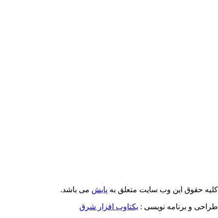
Email: info@Payeshjournal.ir
Web sites: http://www.Payeshjournal.ir
http://www.ihsr.ac.ir
یه حقوق این وب سایت متعلق به
پایش
می باشد.
احی و برنامه نویسی :
یکتاوب افزار شرق