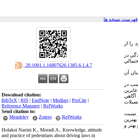
فهرست نسخه ها
دگي جان خود را از
دگي در
حتمالي
‎ 20.1001.1.16807626.1385.6.1.4.7
 ميزان بخت (Odds Ratio-OR) و حدود اطمينان آن
كرد مناسب در
عابرين
Download citation:
 آگاهي
BibTeX
|
RIS
|
EndNote
|
Medlars
|
ProCite
|
حصيلات
Reference Manager
|
RefWorks
Send citation to:
ر نسبت
Mendeley
Zotero
RefWorks
هترين
بهتر و
Holakoi Naeini K., Moradi A.. Knowledge, attitude
and practice of pedestrians about driving laws in