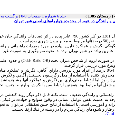
جلد 6 شماره 1 صفحات 0-0
|
برگشت به 
 و رانندگی در عبور از محدوده چهارراه‌های اصلی شهر تهران
بر اساس آمارهاي معاونت راهنمائي و رانندگي نيروي انتظامي در سال 1381 در كل كشور 796 عابر پياده در اثر تصادفات رانن
ونگي نگرش و عملكرد عابرين پياده در مورد مقررات راهنمائي و رانن
برين پياده در شهر تهران بوده‌اند. نحوه نمونهگيري به صورت غير ا
در آناليز تحليلي براي تعيين ارتباط متغيرهاي كيفي از آزمون كاي دو و در صورت لزوم از شاخص
رونباخ مورد بررسي قرار گرفت.
در مجموع 580 عابر مورد بررسي قرار گرفتند. به ترتيب 7/66، 7/60 و 8/54 درصد از افراد مورد بررسي داراي آگاهي، نگرش و عمل
اي مخدوش كننده با استفاده از مدل رگرسيون لجستيك، آگاهي و نگرش 
‌دار بود. اما ارتباط معني‌داري بين نگرش و عملكرد آنها مشاهده نشد.
و شغل آنها مرتبط بود. همچنين ارتباط سن با نگرش و ارتباط جنس، ت
 راهنمائي و رانندگي ضعيف است. نكته قابل ذكر ديگر روند كاهشي د
ه به اهميت نقش عوامل انساني در وقوع سوانح و حوادث ترافيكي، ب
 و آموزشي است. با استفاده از نتايج چنين تحقيقاتي مي‌توان به نحو 
رفتار و شيوه‌هاي زندگي مردم را در زمينه ترافيك ارتقا بخشيد.
انندگی