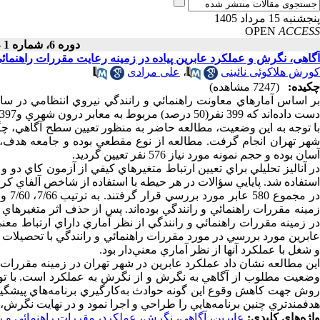
پنجشنبه 15 مرداد 1405
OPEN
ACCESS
دوره 6، شماره 1 - ( زمستان 1385 )
آگاهی، نگرش و عملکرد عابرین پیاده در زمینه رعایت مقررات راهنمائی
کورش هلاکوئی نائینی
،
علی مرادی
چکیده:
(7247 مشاهده)
دست داده‌اند كه 399 نفر(50 درصد) مربوط به معابر درون شهري و397 نفر(50 درصد)آنها مربوط به معابر برون شهري بوده است.
با توجه به اين وضعيت، مطالعه حاضر به منظور تعيين سطح آگاهي، چگ
شهر تهران انجام گرفت. مطالعه از نوع مقطعي بوده و جامعه هدف، عا
آسان بوده و حجم نمونه مورد نياز 576 نفر تعيين گرديد.
استفاده شد. پايايي سؤالات در هر حيطه با استفاده از شاخص آلفاي ك
زمينه مقررات راهنمائي و رانندگي بوده‌اند. پس از حذف اثر متغيره
در زمينه مقررات راهنمائي و رانندگي از نظر آماري داراي ارتباط معني
عابرين مورد بررسي در مورد مقررات راهنمائي و رانندگي با تحصيلات 
و شغل با عملكرد آنها از نظر آماري معني‌دار بود.
اين مطالعه نشان داد عملكرد عابرين در شهر تهران در زمينه مقررات
وضعيت مطلوب از آگاهي به نگرش و از نگرش به عملكرد است. با توج
روش جهت كاهش وقوع اين گونه حوادث به‌كارگيري برنامه‌هاي پيشگيرانه
هدفمند‌تري چنين برنامه‌هايي را طراحي و اجرا نمود و در نهايت نگرش، 
واژه‌های کلیدی:
عابرین
،
آگاهی
،
نگرش
،
عملکرد
،
مقررات راهنمائی و ر