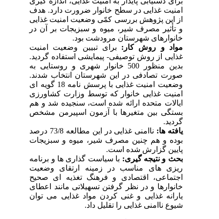
برای دستیابی پایدار به امنیت غذایی، اندازه‏ گیری
امنیت غذایی در سطح خانوار ضرورت دارد. هدف
از این پژوهش بررسی کمّی وضعیت امنیت غذایی
و تأثیر مصرف شیر، میوه و سبزیجات بر آن در
خانوارهای شهرستان مرودشت بود.
مواد و روش کار:
برای تبیین وضعیت امنیت
غذایی از روش توصیفی- پیمایشی استفاده گردید.
بدین منظور 500 خانوار شهری و روستایی به
صورت تصادفی در این شهرستان انتخاب شدند.
وضعیت امنیت غذایی با پرسش نامه 18 گویه ای
امنیت غذایی خانوار که توسط وزارت کشاورزی
ایالات متحده ارائه شده است، سنجیده شد و هم
بستگی بین متغیرها با آزمون اسپیرمن مشخص
گردید.
یافته ها:
ناامنی غذایی در این مطالعه 73/8 درصد
بوده و هم چنین مصرف شیر، میوه و سبزیجات
پایین گزارش شده است.
بحث و نتیجه گیری:
با سیاست گذاری ها و برنامه
ریزی های مناسب در زمینه ارتقای وضعیت
اجتماعی، اقتصادی و فرهنگ تغذیه ای صحیح
خانوارها و در نظر گرفتن تسهیلاتی مانند اعطای
یارانه غذایی و غنی کردن مواد غذایی می توان
شیوع ناامنی غذایی را تقلیل داد.