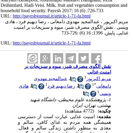
Deihimfard, Hadi Veisi. Milk, fruit and vegetables consumption and
household food security. Payesh 2017; 16 (6) :726-733
URL:
http://payeshjournal.ir/article-1-71-fa.html
مریم اکبرپور ، عبدالمجید مهدوی دامغانی ، رضا دیهیم فرد ، هادی
ویسی . نقش الگوی مصرف شیر، میوه و سبزیجات بر امنیت
غذایی. پایش. 1396; 16 (6) :726-733
URL:
http://payeshjournal.ir/article-1-71-fa.html
نقش الگوی مصرف شیر، میوه و سبزیجات بر
امنیت غذایی
1
مریم اکبرپور
،
عبدالمجید مهدوی
1
1
*
دامغانی
،
رضا دیهیم فرد
،
هادی
1
ویسی
1- پژوهشکده علوم محیطی، دانشگاه شهید
بهشتی، تهران، ایران
چکیده:
(4772 مشاهده)
مقدمه:
امنیت غذایی عبارت است از دسترسی
همیشگی همه مردم به غذای کافی، سالم و
مغذی به منظور داشتن زندگی سالم و فعال.