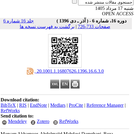
17 مرداد 1405
OPEN
ACCE
دوره 16، شماره 6 - ( آذر ـ دی 1396 )
جلد 16 شماره 6
صفحات 733-726
|
برگشت به فهرست نسخه ها
‎ 20.1001.1.16807626.1396.16.6.3.0
Download citation:
BibTeX
|
RIS
|
EndNote
|
Medlars
|
ProCite
|
Reference Manager
|
RefWorks
Send citation to:
Mendeley
Zotero
RefWorks
Maryam Akbarpoor, Abdolmajid Mahdavi Damghani, Reza