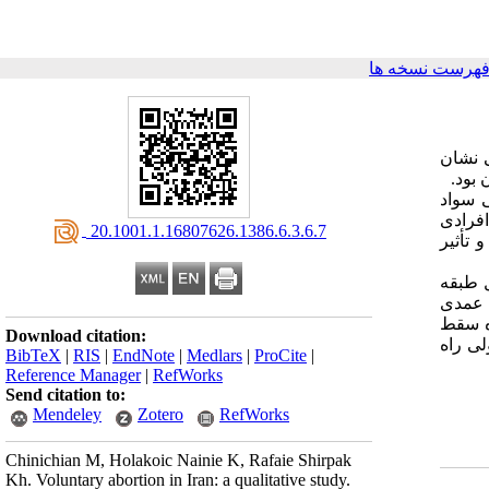
فهرست نسخه ها
ی نشان
بود.
ن با سواد و بی سواد
 سایر افرادی
‎ 20.1001.1.16807626.1386.6.3.6.7
تأثیر
 طبقه
 عمدی
ده سقط
Download citation:
لی راه
BibTeX
|
RIS
|
EndNote
|
Medlars
|
ProCite
|
Reference Manager
|
RefWorks
Send citation to:
Mendeley
Zotero
RefWorks
Chinichian M, Holakoic Nainie K, Rafaie Shirpak
Kh. Voluntary abortion in Iran: a qualitative study.