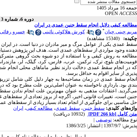
جمعه 16 مرداد 1405
OPEN
ACCESS
دوره 6، شماره 3 - ( تابستان 1386 )
مطالعه کیفی دلایل انجام سقط جنین عمدی در ایران
*
مریم چینی چیان
،
کورش هلاکوئی نائینی
،
خسرو رفائی 
چکیده:
(15340 مشاهده)
سقط عمدی یکی از عوامل مرگ و میر مادران در دنیا است. در ایران 
دهنده وجود مواردی از سقط‌های عمدی است. هدف این پژوهش دستیابی ب
که در انجام سقط عمدی دخالت دارند نظیر ماماهای محلی انجام شد.
پذیری از سایر اقوام به حداقل برسد.
انجام سقط عمدی در زمان مصاحبه‌ها به چهار دلیل کلی شامل تزریق
بندی بود. بارداری ناخواسته به عنوان اصلی‌ترین علت مطرح بود ک
می‌گردید. اعتقادات مذهبی به عنوان مهم‌ترین علت انجام ندادن سقط
جنین است، تغییرات قانونی اخیر، اگرچه از بروز تعدادی از سقط‌های غی
حل مناسبی برای جلوگیری از انجام تعداد بسیار زیادی از سقط‌های عمد
واژه‌های کلیدی:
سقط جنین
،
سقط عمدی
،
مطالعه کیفی
،
ایران
متن کامل
[PDF 266 kb]
(10932 دریافت)
نوع مطالعه:
توصیفی
|
پذیرش: 1397/9/7 | انتشار: 1386/3/25
ارسال نظر درباره این مقاله : نام کاربری ی