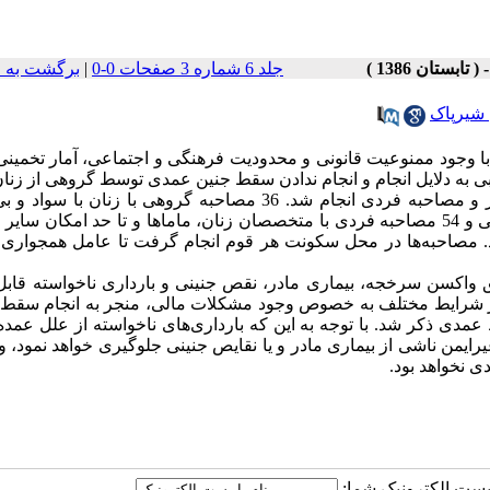
جلد 6 شماره 3 صفحات 0-0
|
برگشت به 
شیرپاک
با وجود ممنوعیت قانونی و محدودیت فرهنگی و اجتماعی، آمار تخمین
ه دلایل انجام و انجام ندادن سقط جنین عمدی توسط گروهی از زنان 
مطالعه به روش کیفی و با استفاده از دو شیوه بحث گروهی متمرکز و مصاحبه فردی انجام شد. 36 مصاحبه گروهی با زنا
قومیت‌های بلوچ، ترک، ترکمن، عرب، فارس، کرد، گیلک، لر، مازندرانی و 54 مصاحبه فردی با متخصصان زنان، ماماها و تا حد امکان
 مصاحبه‌ها در محل سکونت هر قوم انجام گرفت تا عامل همجواری و 
 واکسن سرخجه، بیماری مادر، نقص جنینی و بارداری ناخواسته قابل
ه در شرایط مختلف به خصوص وجود مشکلات مالی، منجر به انجام سقط
 عمدی ذکر شد. با توجه به این که بارداری‌های ناخواسته از علل عم
رایمن ناشی از بیماری مادر و یا نقایص جنینی جلوگیری خواهد نمود، و
ی نخواهد بود.
ا پست الکترونیک شما: