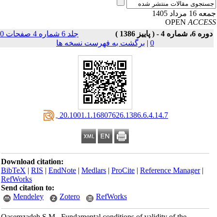
16 مرداد 1405
OPEN
ACCE
ه 6، شماره 4 - ( پاییز 1386 )
جلد 6 شماره 4 صفحات 0-
0
|
برگشت به فهرست نسخه ها
‎ 20.1001.1.16807626.1386.6.4.14.7
Download citation:
BibTeX
|
RIS
|
EndNote
|
Medlars
|
ProCite
|
Reference Manager
|
RefWorks
Send citation to:
Mendeley
Zotero
RefWorks
Qasemzadeh S.M.. Fundamental conditions of validity of the