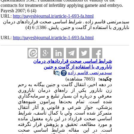
contracts for treatment of infertility applying gamete and embryo.
Payesh 2007; 6 (4)
URL:
http://payeshjournal.ir/article-1-693-fa.html
سیدمرتضی قاسم زاده . شرایط اساسی صحت قراردادهای درمان
ناباروری با استفاده از گامت و جنین. پایش. 1386; 6 (4)
URL:
http://payeshjournal.ir/article-1-693-fa.html
شرایط اساسی صحت قراردادهای درمان
ناباروری با استفاده از گامت و جنین
سیدمرتضی قاسم زاده
چکیده:
(7865 مشاهده)
در دهه اخير، انتقال گامت و جنين بيگانه به رحم
زن نابارور يكي از راه‌هاي درمان ناباروري
معرفي و درباره آن بسيار تبليغ و سرمايه‌گذاري
شده است. تمام بحث‌ها پيرامون شيوه‌هاي
پزشكي، جواز شرعي و قانوني و آثار انتقال
متمركز شده است. ولي با كمال تأسف، شرايط
اساسي صحت قرارداد در اين باره مغفول مانده
و مورد مطالعه، تحقيق و پژوهش قرار نگرفته
است. در اين مقاله شرايط اساسي صحت