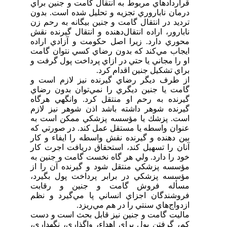
قراردادهاي مربوط به انتقال گامت و جنين براي
درمان ناباروري تجزيه و تحليل شده است. بدون
ترديد در انتقال گامت و جنين بيگانه به رحم زن
نابارور، اراده انتقال‌‌دهنده و انتقال گيرنده نقش
محوري دارد. زيرا اصل حكومت و آزادي اراده
ايجاب مي‌كند كه بدون رضاي كسي نتوان گامت
او را مجاني يا حتي در ازاي پرداخت پول گرفت و
براي تشكيل جنين اقدام كرد.
از طرف ديگر رضاي گيرنده نيز لازم است و
گامت يا جنين ديگري را نمي‌توان بدون رضاي
گيرنده به رحم او منتقل كرد. وانگهي هرگاه
گيرنده شوهر داشته باشد اذن شوهر نيز لازم
است. پزشك يا مؤسسه پزشكي ممكن است به
عنوان واسطه يا مستقل عمل كند. در صورتي كه
بين دهنده و گيرنده نقش واسطه را ايفاء و كار
آنان را تسهيل كند، استحقاق دريافت اجرت كار
خود را دارد. ولي هر گاه نخست گامت و جنين به
مؤسسه پزشكي منتقل شود و گيرنده آن را از
مؤسسه پزشكي در برابر پرداخت پول بگيرد،
مسأله فروش گامت و جنين و رقابت
فروشندگان اجزاي انساني پا مي‌گيرد و نظم
ازدواج‌هاي سنتي را در هم مي‌ريزد.
ماليت گامت و جنين نيز قابل بحث است و دست
كم، گرفتن پول براي اهداء، واگذاري، نگهداري،