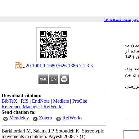
فهرست نسخه ها
ک 4-12 ساله از 13 مهد کودک و دبستان به
اده از
پرسشنامه معتبر، شیوع حرکات بررسی شد. 167 پسر (56 درصد) و 133 دختر (44 درصد) مورد بررسی قرار گرفتند. تقریباً 50 درصد از کودکان (149
‎ 20.1001.1.16807626.1386.7.1.3.3
، سر کوبیدن 13 درصد، کشیدن مو 8 درصد، ناخن جویدن 7 درصد و انگشت مکیدن 6 درصد بود.
تباط آماری معنی‌داری بین
 بررسی
Download citation:
BibTeX
|
RIS
|
EndNote
|
Medlars
|
ProCite
|
Reference Manager
|
RefWorks
Send citation to:
Mendeley
Zotero
RefWorks
Barkhordari M, Salamati P, Sotoudeh K. Stereotypic
movements in children. Payesh 2008; 7 (1)