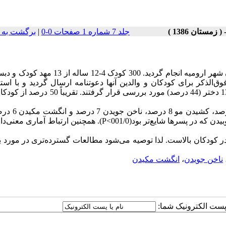
جلد 7 شماره 1 صفحات 0-0
|
برگشت به 
این مطالعه با هدف بررسی شیوع حرکات عادتی/کلیشه‌ای، در کودکان شهر ارومیه انجام گردید. 300 کود
الذکر برای کودکان و والدین آنها دعوتنامه ارسال گردید و با استف
شایع‌ترین موارد یافت شده: دندان قروچه 16 درصد
بین جنسیت و حرکت عادتی رابطه‌ای یافت نشد، به جز در مورد سر کوبیدن که در پسرها شایع‌تر بود(001/0>P). همچنین ار
در کودکان بالاست. لذا توصیه می‌شود مطالعات گسترده‌تری در مورد
ناخن جویدن
،
انگشت مکیدن
ا پست الکترونیک شما: