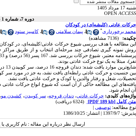
شنبه 17 مرداد 1405
OPEN
ACCESS
دوره 7، شماره 1 - ( زمستان 1386 )
حرکات عادتی (کلیشه‌ای) در کودکان
*
محمد برخورداری
،
پیمان سلامتی
،
کامبیز ستود
چکیده:
(7136 مشاهده)
روش نمونه گیری تصادفی چند مرحله‌ای انتخاب و از طریق مراکز فوق‌
نفر)، مبتلا به یک نوع حرکت عادتی بودند.
تحصیلات، شغل و رفتار والدین با کودک و حرکت عادتی یافت نشد.
یافته‌های این مطالعه حاکی از آن است که شیوع انواع حرکات عادتی 
آن انجام شود.
واژه‌های کلیدی:
حرکات عادتی
،
دندان قروچه
،
سر کوبیدن
،
کشیدن مو
،
متن کامل
[PDF 189 kb]
(6324 دریافت)
نوع مطالعه:
توصیفی
|
پذیرش: 1397/9/7 | انتشار: 1386/10/25
ارسال نظر درباره این مقاله : نام کاربری ی