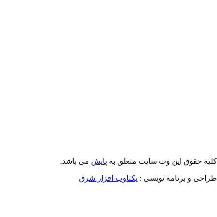
Email: info@Payeshjournal.ir
Web sites: http://www.Payeshjournal.ir
http://www.ihsr.ac.ir
یه حقوق این وب سایت متعلق به
پایش
می باشد.
احی و برنامه نویسی :
یکتاوب افزار شرق