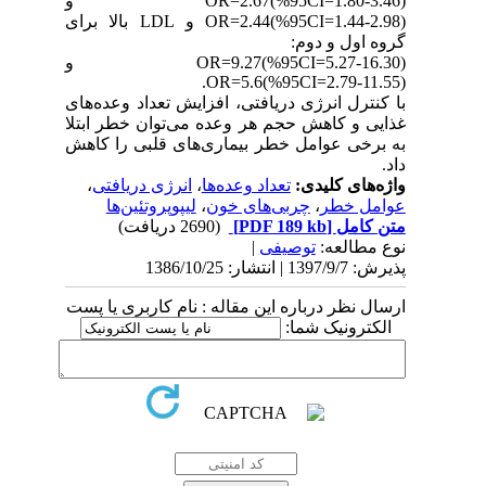
(OR=2.67(%95CI=1.80-3.46 و
(OR=2.44(%95CI=1.44-2.98 و LDL بالا برای
گروه اول و دوم:
(OR=9.27(%95CI=5.27-16.30 و
(OR=5.6(%95CI=2.79-11.55.
با کنترل انرژی دریافتی، افزایش تعداد وعده‌های
غذایی و کاهش حجم هر وعده می‌توان خطر ابتلا
به برخی عوامل خطر بیماری‌های قلبی را کاهش
داد.
واژه‌های کلیدی:
تعداد وعده‌ها
،
انرژی دریافتی
،
عوامل خطر
،
چربی‌های خون
،
لیپوپروتئین‌ها
متن کامل
[PDF 189 kb]
(2690 دریافت)
نوع مطالعه:
توصیفی
|
پذیرش: 1397/9/7 | انتشار: 1386/10/25
ارسال نظر درباره این مقاله : نام کاربری یا پست
الکترونیک شما: