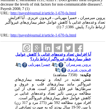
decrease the levels of risk factors for non-communicable diseases?.
Payesh 2008; 7 (1)
URL:
http://payeshjournal.ir/article-1-670-fa.html
پروین میرمیران ، حمیرا مهربانی ، فریدون عزیزی . آیا افزایش
تعداد وعده‌های غذایی با کاهش عوامل خطر بیماری‌های غیر‌واگیر
ارتباط دارد؟. پایش. 1386; 7 (1)
URL:
http://payeshjournal.ir/article-1-670-fa.html
آیا افزایش تعداد وعده‌های غذایی با کاهش عوامل
خطر بیماری‌های غیر‌واگیر ارتباط دارد؟
*
پروین میرمیران
،
حمیرا مهربانی
،
فریدون عزیزی
چکیده:
(7358 مشاهده)
نقش تغذیه در ایجاد و توسعه بیماری‌های
غیر‌واگیر مانند بیماری‌های قلب و عروق و
سرطان‌ها غیر قابل انکار است. هدف از این
مطالعه بررسی تأثیر تعداد وعده‌های غذایی بر
کاهش عوامل خطر بیماری‌های غیر‌واگیر است.
افراد مورد مطالعه 592 نفر (275 مرد و 317 زن)
با سن 50-19 سال بودند که به صورت تصادفی از