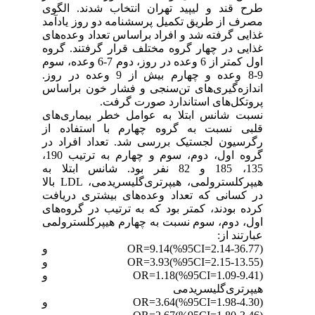
طرح قند و لیپید تهران انتخاب شدند. الگوی
مصرف از طریق تکمیل پرسشنامه دو روز یادآمد
غذایی گرفته شد و افراد براساس تعداد وعده‌های
غذایی در چهار گروه مختلف قرار گرفتند. گروه
اول کمتر از 6 وعده در روز، دوم 7-6 وعده، سوم
9-8 وعده و چهارم بیش از 9 وعده در روز.
اندازه‌گیری‌های تن‌سنجی و فشار خون براساس
پروتکل‌های استاندارد صورت گرفت.
نسبت شانس ابتلا به عوامل خطر بیماری‌های
قلبی نسبت به گروه چهارم با استفاده از
رگرسیون لجستیک بررسی شد. تعداد افراد در
گروه اول، دوم، سوم و چهارم به ترتیب 190،
135، 185 و 82 نفر بود. شانس ابتلا به
هیپرکلسترولمی، هیپرتری‌گلیسریدمی، LDL بالا
در کسانی که تعداد وعده‌های بیشتری دریافت
کرده بودند، کمتر بود که به ترتیب در گروه‌های
اول، دوم، سوم نسبت به چهارم هیپرکلسترولمی
عبارتند از:
(OR=9.14(%95CI=2.14-36.77 و
(OR=3.93(%95CI=2.15-13.55 و
(OR=1.18(%95CI=1.09-9.41 و
هیپرتری‌گلیسریدمی
(OR=3.64(%95CI=1.98-4.30 و