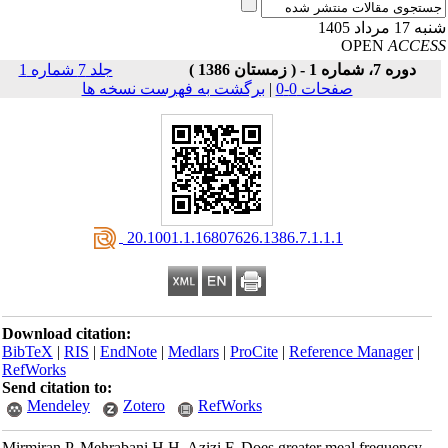
17 مرداد 1405
OPEN
ACCE
دوره 7، شماره 1 - ( زمستان 1386 )
جلد 7 شماره 1
صفحات 0-0
|
برگشت به فهرست نسخه ها
‎ 20.1001.1.16807626.1386.7.1.1.1
Download citation:
BibTeX
|
RIS
|
EndNote
|
Medlars
|
ProCite
|
Reference Manager
|
RefWorks
Send citation to:
Mendeley
Zotero
RefWorks
Mirmiran P, Mehrabani H.H, Azizi F. Does greater meal frequency