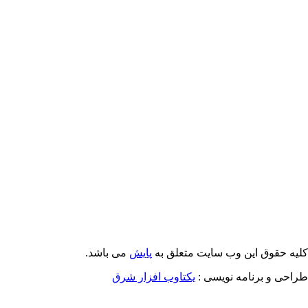
Email: info@Payeshjournal.ir
Web sites: http://www.Payeshjournal.ir
http://www.ihsr.ac.ir
یه حقوق این وب سایت متعلق به
پایش
می باشد.
احی و برنامه نویسی :
یکتاوب افزار شرق