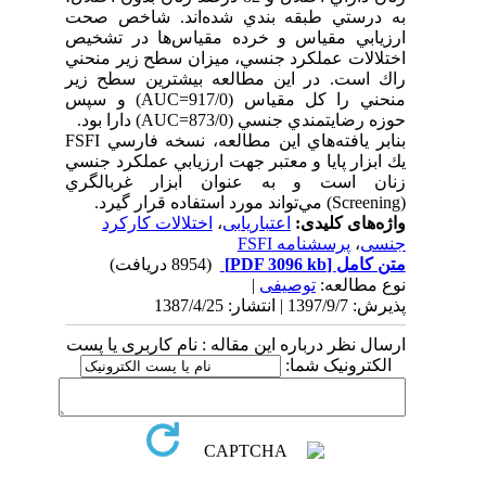
به درستي طبقه بندي شده‌اند. شاخص صحت
ارزيابي مقياس و خرده مقياس‌ها در تشخيص
اختلالات عملكرد جنسي، ميزان سطح زير منحني
راك است. در اين مطالعه بيشترين سطح زير
منحني را كل مقياس (917/0=AUC) و سپس
حوزه رضايتمندي جنسي (873/0=AUC) دارا بود.
بنابر يافته‌هاي اين مطالعه، نسخه فارسي FSFI
يك ابزار پايا و معتبر جهت ارزيابي عملكرد جنسي
زنان است و به عنوان ابزار غربالگري
(Screening) مي‌تواند مورد استفاده قرار گيرد.
واژه‌های کلیدی:
اعتباریابی
،
اختلالات کارکرد
جنسی
،
پرسشنامه FSFI
متن کامل
[PDF 3096 kb]
(8954 دریافت)
نوع مطالعه:
توصیفی
|
پذیرش: 1397/9/7 | انتشار: 1387/4/25
ارسال نظر درباره این مقاله : نام کاربری یا پست
الکترونیک شما: