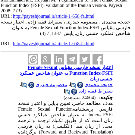
Function Index (FSFI): validation of the Iranian version. Payesh
2008; 7 (3)
URL:
http://payeshjournal.ir/article-1-658-fa.html
خدیجه محمدی ، معصومه حیدری ، سقراط فقیه زاده . اعتبار نسخه
فارسی مقیاس Female Sexual Function Index-FSFI به عنوان
شاخص عملکرد جنسی زنان. پایش. 1387; 7 (3)
URL:
http://payeshjournal.ir/article-1-658-fa.html
اعتبار نسخه فارسی مقیاس Female Sexual
Function Index-FSFI به عنوان شاخص عملکرد
جنسی زنان
خدیجه محمدی
،
معصومه حیدری
،
سقراط فقیه زاده
چکیده:
(24664 مشاهده)
هدف مطالعه حاضر، تعيين پايايي و اعتبار نسخه
فارسي پرسشنامهFemale Sexual Function
Index- FSFI به عنوان شاخص عملكرد جنسي
زنان است كه از طريق تكنيك ترجمه و ترجمه
مجدد از زبان مبدأ (انگليسي) به زبان فارسي
(Forward and Backward Translation) برگردانده