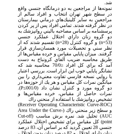
شد.
نمونه‌ها از مراجعين به دو درمانگاه جنسي واقع
در سطح شهر تهران انتخاب و افراد سالم از
مراجعين به ساير كلينيك‌هاي درماني بيمارستان
در نظر گرفته شدند. تمامي افراد پس از پر كردن
پرسشنامه بر اساس مصاحبه باليني روانپزشك به
دو گروه زنان داراي اختلال عملكرد جنسي
(53=n) و گروه كنترل (28=n) تقسيم شدند كه از
نظر سني و تحصيلات مورد همسان‌سازي قرار
گرفتند. ميزان پايايي مقياس و خرده مقياس‌ها از
طريق محاسبه ضريب آلفاي كرونباخ به دست
آمد كه براي كل افراد ≤70/0 محاسبه شد كه
نشانگر پايايي خوب اين ابزار است. بررسي اعتبار
يا روايي نسخه فارسي تفاوت معني‌داري را بين
ميانگين نمرات كل مقياس و هر يك از حوزه‌ها در
دو گروه مورد و كنترل نشان داد (001/0≥P).
نمرات حاصل از مقياس، خرده مقياس‌ها و
تشخيص روانپزشك با استفاده از منحني راك
(Receiver Operating Characteristic Curve-ROC)
و سطح زير منحني راك (Area Under the Curve-
AUC) تحليل شد. نمره برش مناسب (Cut-off
point) كل مقياس براي تشخيص اختلال عملكرد
جنسي 28 تعيين گرديد كه بر اساس آن، 83 درصد
زنان داراي اختلال و 82 درصد زنان بدون اختلال،