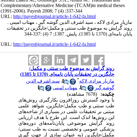
Complementary/Alternative Medicine (TCAM)in medical theses
(1991-2006). Payesh 2008; 7 (4) :337-344
URL:
http://payeshjournal.ir/article-1-642-fa.html
مازیار مرادی لاکه ، سید اشرف الدین گوشه گیر ، مهتاب امینی .
روند گرایش به موضوع طب سنتی و مکمل/جایگزین در تحقیقات
پایان نامه‌ای (1370 تا 1385). پایش. 1387; 7 (4) :337-344
URL:
http://payeshjournal.ir/article-1-642-fa.html
روند گرایش به موضوع طب سنتی و مکمل/
جایگزین در تحقیقات پایان نامه‌ای (1370 تا 1385)
*
مازیار مرادی لاکه
،
سید اشرف الدین
گوشه گیر
،
مهتاب امینی
چکیده:
(7678 مشاهده)
با وجود گسترش روزافزون بکارگیری روش‌های
طب سنتی و طب مکمل/جایگزین، شواهد علمی
مبتنی بر تحقیقات علمی در بسیاری از شاخه‌های
این روش‌ها اندک است. این طرح با هدف ارزیابی
روند گرایش موضوعی پایان‌نامه‌های دوره‌های
پزشکی عمومی و تخصصی نسبت به طب سنتی/
مکمل/جایگزین (به عنوان نمادی از جهت گیری