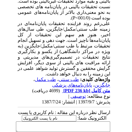
بالینی و بقیه موارد تحقیقات غیربالینی بوده است.
نسبت تحقیقات بالینی در پایان‌نامه های تخصصی
به نحو معنی‌داری بالاتر از پایان‌نامه‌های عمومی
بوده است (001/0>P).
علی‌رغم روند فزاینده تحقیقات پایان‌نامه‌ای در
زمینه طب سنتی/مکمل/جایگزین، طی سال‌های
اخیر، هنوز هم سهم این تحقیقات از کل
پایان‌نامه‌ها ناچیز است. جهت دهی و تسهیل انجام
تحقیقات مرتبط با طب سنتی/مکمل/جایگزین (به
ویژه در مراکز دانشگاهی) از یکسو و بکارگیری
نتایج تحقیقات در تصمیم‌گیری‌های مدیریتی و
ارائه مراقبت های بالینی از سوی دیگر، افزایش
گرایش محققین و گسترش تولید شواهد علمی در
این زمینه را به دنبال خواهد داشت.
واژه‌های کلیدی:
طب سنتی
،
طب مکمل
،
جایگزین
،
پایان‌نامه‌های پزشکی
متن کامل
[PDF 236 kb]
(4699 دریافت)
نوع مطالعه:
توصیفی
|
پذیرش: 1397/9/7 | انتشار: 1387/7/24
ارسال نظر درباره این مقاله : نام کاربری یا پست
الکترونیک شما: