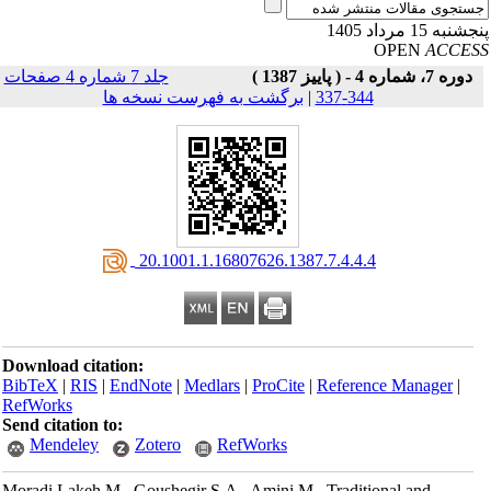
نبه 15 مرداد 1405
OPEN
ACCE
دوره 7، شماره 4 - ( پاییز 1387 )
جلد 7 شماره 4 صفحات
344-337
|
برگشت به فهرست نسخه ها
‎ 20.1001.1.16807626.1387.7.4.4.4
Download citation:
BibTeX
|
RIS
|
EndNote
|
Medlars
|
ProCite
|
Reference Manager
|
RefWorks
Send citation to:
Mendeley
Zotero
RefWorks
Moradi Lakeh M., Goushegir S.A., Amini M.. Traditional and