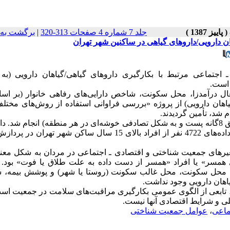
جلد 7 شماره 4 صفحات 313-320
|
برگشت به 
ن دارویی/داروهای گیاهی در ساکنین شهر تهران
جتماعی مرتبط با بکارگیری داروهای گیاهی/گیاهان دارویی (به 
 است.
اهان دارویی) از پروژه «بررسی فراوانی استفاده از روش‌های مخت
نمونه گیری به شکل چند مرحله‌ای (متناسب با جمعیت هر یک از مناطق 8گانه پست و به شکل تصادفی خوشه‌ای در هر منطقه) انجام شد
طریق پرسشگری مستقیم از خود افراد فراهم شده است. در نهایت، داده‌های 4722 نفر از افراد بالای 15 سال ساکن شهر 
غیرهای جمعیت شناختی و اقتصادی ـ اجتماعی در مردان به شکل معنی
ای همسر» یا افراد «همسر از دست داده به علت طلاق یا فوت» بود. 
 محل سکونت، محل غالب سکونت (روستا یا شهر) و پوشش بیمه،
اهان دارویی وجود نداشت.
ی، تابعی از الگوی عمومی بکارگیری مراقبت‌های سلامت در جمعیت اس
ی و شرایط اقتصادی آنها نیست.
ماعی
،
عوامل جمعیت شناختی