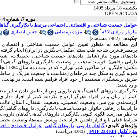
یکشنبه 18 مرداد 1405
OPEN
ACCESS
دوره 7، شماره 4 - ( پاییز 1387 )
عوامل جمعیت شناختی و اقتصادی ـ اجتماعی مرتبط با بکارگیری گیاها
*
مازیار مرادی لاکه
،
مژده رمضانی
،
حسن انصاری
چکیده:
(7962 مشاهده)
این مطالعه به منظور تعیین عوامل جمعیت شناختی و اقتصادی ـ ا
پرمصرف‌ترین شاخه طب سنتی/مکمل/جایگزین در ایران) انجام گرفته
دارایی رفاهی)، قومیت/مذهب و وضعیت بکارگیری داروهای گیاهی/گی
مکمل/ جایگزین در ساکنین شهر تهران» که در نیمه دوم سال 1384 انجام شد، تأمین گردیدند.
وارد شدند.
بکارگیری داروهای گیاهی/گیاهان دارویی پس از تطبیق دادن سایر مت
کمتر از زنان و در افراد «هرگز ازدواج نکرده» کمتر از افراد «دار
ارزشمندی بین سن، وضعیت تحصیلی، وضعیت اشتغال، استان غالب
دارایی‌های رفاهی خانوار، قومیت/مذهب با بکارگیری داروهای گیاهی/گی
به نظر می‌رسد الگوی کنونی بکارگیری داروهای گیاهی/گیاهان داروی
شرایط فعلی تابع قرار داشتن افراد تحت پوشش بیمه‌ها، وضعیت تحصیل
واژه‌های کلیدی:
گیاهان دارویی
،
داروهای گیاهی
،
عوامل اقتصادی ـ اجت
متن کامل
[PDF 233 kb]
(3280 دریافت)