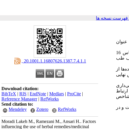
فهرست نسخه ها
عنوان
داده‌های مورد نیاز (شامل داده‌های جمعیت شناختی، تحصیلات، اشتغال درآمدزا، محل سکونت، شاخص دارایی‌های رفاهی خانوار (بر اساس 16
لف طب
‎ 20.1001.1.16807626.1387.7.4.1.1
. داده‌ها از
تهران در پردازش نهایی
‌داری
Download citation:
ارتباط
BibTeX
|
RIS
|
EndNote
|
Medlars
|
ProCite
|
 شاخص
Reference Manager
|
RefWorks
Send citation to:
ت و در
Mendeley
Zotero
RefWorks
Moradi Lakeh M., Ramezani M., Ansari H.. Factors
influencing the use of herbal remedies/medicinal