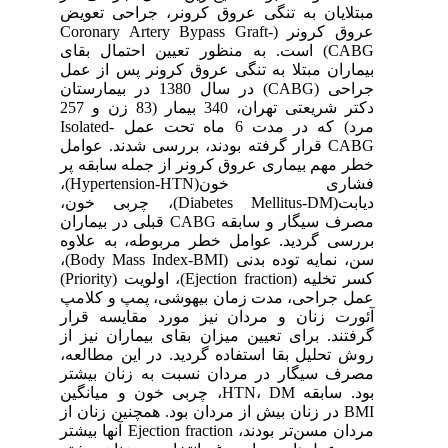
مبتلایان به تنگی عروق کرونر، جراحی تعویض
عروق کرونر (‍Coronary Artery Bypass Graft-
CABG) است. به منظور تعیین احتمال بقای
بیماران مبتلا به تنگی عروق کرونر پس از عمل
جراحی (CABG) در سال 1380 در بیمارستان
دکتر شریعتی تهران، 340 بیمار (83 زن و 257
مرد) که در مدت 6 ماه تحت عمل Isolated-
CABG قرار گرفته بودند، بررسی شدند. عوامل
خطر مهم بیماری عروق کرونر از جمله سابقه پر
فشاری خون(Hypertension-HTN)،
دیابت(Diabetes Mellitus-DM)، چربی خون،
مصرف سیگار و سابقه CABG قبلی در بیماران
بررسی گردید. عوامل خطر مربوطه، به علاوه
سن، نمایه توده بدنی (Body Mass Index-BMI)،
کسر تخلیه (Ejection fraction‌)، اولویت (Priority)
عمل جراحی، مدت زمان بیهوشی، پمپ و کلامپ
آئورت زنان و مردان نیز مورد مقایسه قرار
گرفتند. برای تعیین میزان بقای بیماران نیز از
روش تحلیل بقا استفاده گردید. در این مطالعه،
مصرف سیگار در مردان نسبت به زنان بیشتر
بود. سابقه HTN، DM، چربی خون و میانگین
BMI در زنان بیش از مردان بود. همچنین زنان از
مردان مسن‌تر بودند، Ejection fraction‌ آنها بیشتر