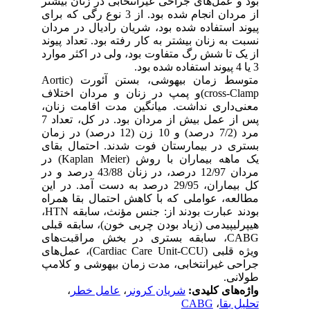
بود و عمل‌های جراحی غیرانتخابی در زنان بیشتر
از مردان انجام شده بود. از 3 نوع رگی که برای
پیوند استفاده شده بود، شریان رادیال در مردان
نسبت به زنان بیشتر به کار رفته بود. تعداد پیوند
از یک تا شش رگ متفاوت بود، ولی در اکثر موارد
3 یا 4 پیوند استفاده شده بود.
متوسط زمان بیهوشی، بستن آئورت (Aortic
cross-Clamp)و پمپ در زنان و مردان اختلاف
معنی‌داری نداشت. میانگین مدت اقامت زنان،
پس از عمل بیش از مردان بود. در کل، تعداد 7
مرد (7/2 درصد) و 10 زن (12 درصد)‌ در زمان
بستری در بیمارستان فوت شدند. احتمال بقای
یک ماهه بیماران با روش (Kaplan Meier) در
مردان 12/97 درصد، در زنان 43/88 درصد و در
کل بیماران، 29/95 درصد به دست آمد. در این
مطالعه، عواملی که با کاهش احتمال بقا همراه
بودند عبارت بودند از: جنس مؤنث، سابقه HTN،
هیپرلیپیدمی (زیاد بودن چربی خون)، سابقه قبلی
CABG، سابقه بستری در بخش مراقبت‌های
ویژه قلبی (‍Cardiac Care Unit-CCU)، عمل‌های
جراحی غیرانتخابی، مدت زمان بیهوشی و کلامپ
طولانی.
واژه‌های کلیدی:
شریان کرونر
،
عامل خطر
،
تحلیل بقا
،
CABG