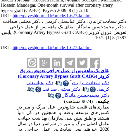
Hossein Mandegar. One-month survival after coronary artery
bypass graft (CABG). Payesh 2009; 8 (1) :5-10
URL:
http://payeshjournal.ir/article-1-627-fa.html
دکتر سعادت ترابیان ، دکتر عباسعلی کریمی ، دکتر مجتبی صداقت
، دکتر محمدحسین ماندگار . بقای یک ماهه پس از عمل جراحی
تعویض عروق کرونر (Coronary Artery Bypass Graft-CABG). پایش.
1387; 8 (1) :5-10
URL:
http://payeshjournal.ir/article-1-627-fa.html
بقای یک ماهه پس از عمل جراحی تعویض عروق
کرونر (Coronary Artery Bypass Graft-CABG)
*
دکتر سعادت ترابیان
،
دکتر عباسعلی
کریمی
،
دکتر مجتبی صداقت
،
دکتر محمدحسین ماندگار
چکیده:
(9674 مشاهده)
بیماری‌های قلبی، شایع‌ترین علل مرگ و میر در
کشورهای توسعه یافته و همچنین در کل دنیا
هستند و طبق پیش بینی سازمان بهداشت جهانی،
عامل اصلی مرگ و میر در سراسر دنیا در سال
2020 خواهند بود. شایع‌ترین عمل جراحی در