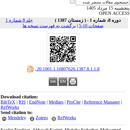
نبه 15 مرداد 1405
OPEN
ACCE
دوره 8، شماره 1 - ( زمستان 1387 )
جلد 8 شماره 1
صفحات 10-5
|
برگشت به فهرست نسخه ها
‎ 20.1001.1.16807626.1387.8.1.1.8
Download citation:
BibTeX
|
RIS
|
EndNote
|
Medlars
|
ProCite
|
Reference Manager
|
RefWorks
Send citation to:
Mendeley
Zotero
RefWorks
Saadat Torabian, Abbasali Karimi, Mojtaba Sedaghat, Mohaamad