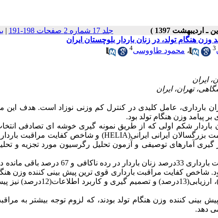
جلد 17 شماره 2 صفحات 198-191
|
ب
زن هنگام تولد، در زنان باردار بلوچستان ایران
4
3
،
محمود طاووسی
ران بارداری، عامل کلیدی در کنترل کم وزنی نوزاد است. هدف این م
 پیامد وزن هنگام تولد بود.
مطالعه مقطعی (توصیفی تحلیلی) روی 860 زن باردار شکم اولی که از طریق نمونه گیری خوشه ای تصادفی ا
بودند، انجام گردید. داده ها با استفاده از پرسشنامه سنجش سواد سلامت بزرگسالان ایرانی ایرانی(HELIA) و شاخص کف
عات گردآوری شده توسط نرم افزار spss و با به کار گیری آمارهای توصیفی و آزمون تحلیل رگرسیون مورد تجزیه و 
میزان شیوع کم وزنی هنگام تولد 5/16درصد بود. شاخص کفایت بارداری 33درصد زنان باردار در رده ناک
ط بودند. میانگین سطح سواد سلامت زنان باردار 1/748 ±65/97 بود. شاخص کفایت مراقبت بارداری قوی ترین پیش بینی کننده وزن
بود(47درصد). از میان مولفه های سواد سلامت: فهم و درک (21درصد)، ارزیابی(13درصد) و تصمی
بینی کننده وزن هنگام تولد بودند، که لزوم توجه بیشتر به مراقب
ی دهد.