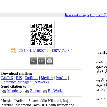
رگشت به فهرست نسخه ها
‎ 20.1001.1.16807626.1397.17.2.8.4
طالعه،
نتخاب شده
ایت مراقبت بارداری جمع
تحلیل قرار
Download citation:
BibTeX
|
RIS
|
EndNote
|
Medlars
|
ProCite
|
افی و 67 درصد باقی مانده در گروه
Reference Manager
|
RefWorks
 هنگام تولد
Send citation to:
م گیری و کاربرد اطلاعات(12درصد) نیز پیش بینی
Mendeley
Zotero
RefWorks
ت های
Hossien Izadirad, Shamsoddin Niknami, Iraj
Zareban, Mahmoud Tavousi. Health literacy and