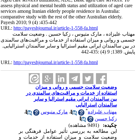
assess physical and mental health status and utilization of aged care
services among Iranian elderly people residence in Australia:
comparative study with the rest of the other Australian elderly.
Payesh 2010; 9 (4) :435-442
URL:
http://payeshjournal.ir/article-1-558-fa.html
مهتاب علیزاده ، مارک متیوس ، زکیا حسین . وضعیت سلامت
جسمی و روانی و میزان استفاده از خدمات و مراقبت‌های سالمندی
در بین سالمندان ایرانی مقیم استرالیا و سایر سالمندان استرالیایی.
پایش. 1389; 9 (4) :435-442
URL:
http://payeshjournal.ir/article-1-558-fa.html
وضعیت سلامت جسمی و روانی و میزان
استفاده از خدمات و مراقبت‌های سالمندی در
بین سالمندان ایرانی مقیم استرالیا و سایر
سالمندان استرالیایی
*
مهتاب علیزاده
،
مارک متیوس
،
زکیا حسین
چکیده:
(9491 مشاهده)
این مطالعه به بررسی تأثیر عوامل فرهنگی بر
وضعیت سلامت و میزان استفاده از خدمات و