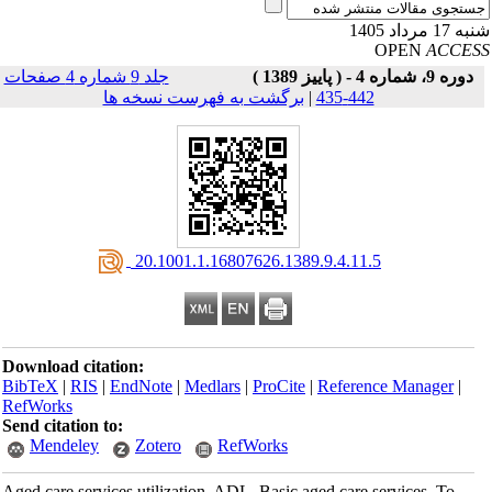
17 مرداد 1405
OPEN
ACCE
دوره 9، شماره 4 - ( پاییز 1389 )
جلد 9 شماره 4 صفحات
442-435
|
برگشت به فهرست نسخه ها
‎ 20.1001.1.16807626.1389.9.4.11.5
Download citation:
BibTeX
|
RIS
|
EndNote
|
Medlars
|
ProCite
|
Reference Manager
|
RefWorks
Send citation to:
Mendeley
Zotero
RefWorks
Aged care services utilization, ADL, Basic aged care services. To