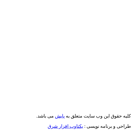
Email: info@Payeshjournal.ir
Web sites: http://www.Payeshjournal.ir
http://www.ihsr.ac.ir
یه حقوق این وب سایت متعلق به
پایش
می باشد.
احی و برنامه نویسی :
یکتاوب افزار شرق